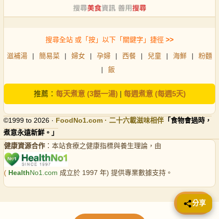
搜尋全站 或「按」以下「關鍵字」捷徑
>>
滋補湯
|
簡易菜
|
婦女
|
孕婦
|
西餐
|
兒童
|
海鮮
|
粉麵
|
飯
推薦：
每天煮意 (3餸一湯)
|
每週煮意 (每週5天)
©1999 to 2026 ·
FoodNo1
.com · 二十六載滋味相伴
「食物會過時，
煮意永遠新鮮。」
健康資源合作
：本站食療之健康指標與養生理論，由
(
Health
No1.com
成立於 1997 年) 提供專業數據支持。
📤 分享
分享