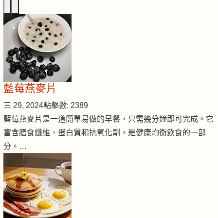
藍莓燕麥片
三 29, 2024
點擊數: 2389
藍莓燕麥片是一道簡單易做的早餐，只需幾分鐘即可完成。它
富含膳食纖維、蛋白質和抗氧化劑，是健康均衡飲食的一部
分。…