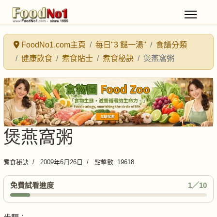
FoodNo1.com主頁
每日"3 餸一湯"
食譜分類
健康飲食
煮食貼士
煮食秘訣
煲燕窩粥
煲燕窩粥
煮食秘訣
2009年6月26日
點擊數: 19618
免費試看進度
1／10