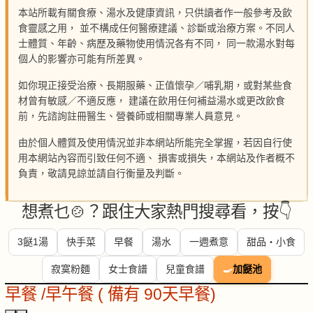
本站所載有關食療、湯水及健康資訊，只供讀者作一般參考及飲
食靈感之用， 並不構成任何醫療建議、診斷或治療方案。不同人
士體質、年齡、病歷及藥物使用情況各有不同， 同一款湯水對每
個人的影響亦可能有所差異。
如你現正接受治療、長期服藥、正值懷孕／哺乳期，或對某些食
材曾有敏感／不適反應， 建議在飲用任何補益湯水或更改飲食
前，先諮詢註冊醫生、營養師或相關專業人員意見。
由於個人體質及使用情況並非本網站所能完全掌握，若因自行使
用本網站內容而引致任何不適、 損害或損失，本網站及作者概不
負責，敬請見諒並請自行衡量及判斷。
想煮乜🍲？跟住大家熱門搜尋看，按👇
3餸1湯
快手菜
早餐
湯水
一週煮意
甜品・小食
寂寞粉麵
女士食譜
兒童食譜
🍳
加餸池
早餐 /早午餐 ( 備有 90天早餐)