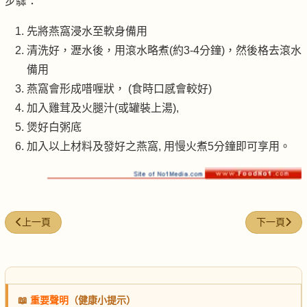
步驟：
先將燕窩浸水至軟身備用
清洗好，瀝水後，用滾水略煮(約3-4分鐘)，然後格去滾水
備用
燕窩會形成唶喱狀， (食時口感會較好)
加入雞茸及火腿汁(或罐裝上湯),
煲好白粥底
加入以上材料及發好之燕窩, 用慢火煮5分鐘即可享用。
上一篇文章: 浸發雪蛤膏秘訣
下一篇文章:
上一頁
下一頁
📖
重要聲明
（健康小提示）