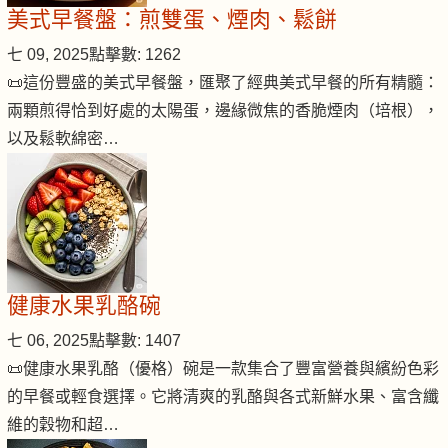
美式早餐盤：煎雙蛋、煙肉、鬆餅
七 09, 2025
點擊數: 1262
📜這份豐盛的美式早餐盤，匯聚了經典美式早餐的所有精髓：
兩顆煎得恰到好處的太陽蛋，邊緣微焦的香脆煙肉（培根），
以及鬆軟綿密…
健康水果乳酪碗
七 06, 2025
點擊數: 1407
📜健康水果乳酪（優格）碗是一款集合了豐富營養與繽紛色彩
的早餐或輕食選擇。它將清爽的乳酪與各式新鮮水果、富含纖
維的穀物和超…