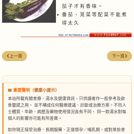
茄 子 才 有 香 味 。
番 茄 、 莧 菜 等 配 菜 不 能 煮
得 太 久
上一篇文章: 煲燕窩粥
下一篇文章
上一頁
下一頁
📖
重要聲明
（健康小提示）
本站所載有關食療、湯水及健康資訊，只供讀者作一般參考及飲
食靈感之用， 並不構成任何醫療建議、診斷或治療方案。不同人
士體質、年齡、病歷及藥物使用情況各有不同， 同一款湯水對每
個人的影響亦可能有所差異。
如你現正接受治療、長期服藥、正值懷孕／哺乳期，或對某些食