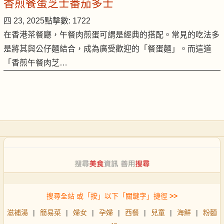
香煎餐蛋芝士番茄多士
四 23, 2025
點擊數: 1722
在香港茶餐廳，午餐肉煎蛋可謂是經典的搭配。常見的吃法多
是將其與公仔麵結合，成為廣受歡迎的「餐蛋麵」。而這道
「香煎午餐肉芝…
搜尋全站 或「按」以下「關鍵字」捷徑
>>
滋補湯
|
簡易菜
|
婦女
|
孕婦
|
西餐
|
兒童
|
海鮮
|
粉麵