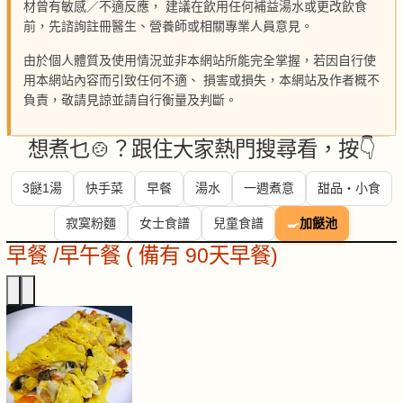
材曾有敏感／不適反應， 建議在飲用任何補益湯水或更改飲食
前，先諮詢註冊醫生、營養師或相關專業人員意見。
由於個人體質及使用情況並非本網站所能完全掌握，若因自行使
用本網站內容而引致任何不適、 損害或損失，本網站及作者概不
負責，敬請見諒並請自行衡量及判斷。
想煮乜🍲？跟住大家熱門搜尋看，按👇
3餸1湯
快手菜
早餐
湯水
一週煮意
甜品・小食
寂寞粉麵
女士食譜
兒童食譜
🍳
加餸池
早餐 /早午餐 ( 備有 90天早餐)