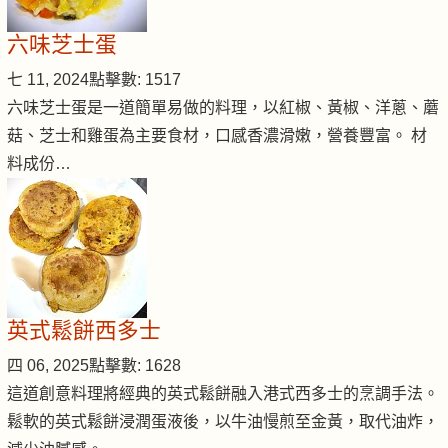
六味芝士蛋
七 11, 2024
點擊數: 1517
六味芝士蛋是一道簡單易做的料理，以紅椒、黃椒、洋蔥、蘑
菇、芝士和雞蛋為主要食材，口感香濃滑嫩，營養豐富。 材
料成份…
英式鬆餅西多士
四 06, 2025
點擊數: 1628
這道創意料理將經典的英式鬆餅融入港式西多士的烹調手法。
鬆軟的英式鬆餅浸潤蛋液後，以牛油慢煎至金黃，取代油炸，