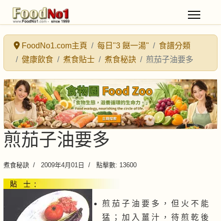
FoodNo1.com主頁
每日"3 餸一湯"
食譜分類
健康飲食
煮食貼士
煮食秘訣
煎茄子油要多
煎茄子油要多
煮食秘訣
2009年4月01日
點擊數: 13600
煎 茄 子 油 要 多 ， 但 火 不 能
猛 ； 加 入 薑 汁 ， 待 煎 乾 後