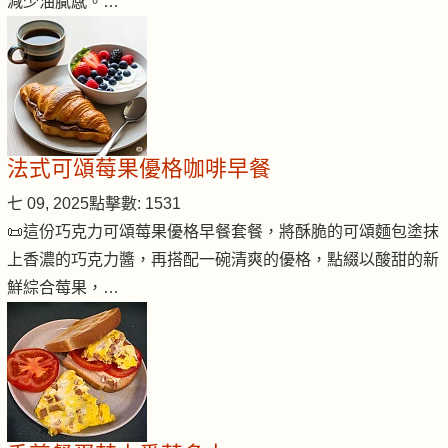
減少油膩感。…
法式可頌莓果優格咖啡早餐
七 09, 2025
點擊數: 1531
📜這份巧克力可頌莓果優格早餐套餐，將酥脆的可頌麵包塗抹
上香濃的巧克力醬，再搭配一碗清爽的優格，點綴以酸甜的新
鮮綜合莓果，…