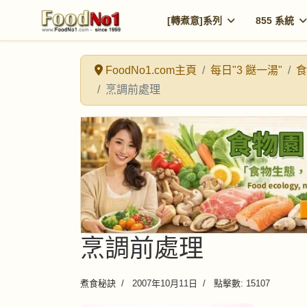
[轉煮意]系列
855 系統
FoodNo1.com主頁
每日"3 餸一湯"
食
烹調前處理
烹調前處理
煮食秘訣
2007年10月11日
點擊數: 15107