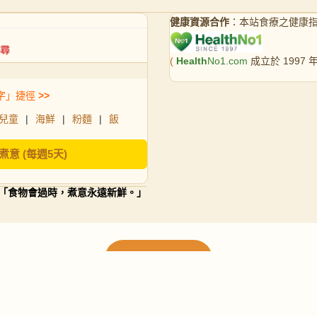
健康資源合作
：本站食療之健康
(
Health
No1.com
成立於 1997
字」捷徑
>>
兒童
|
海鮮
|
粉麵
|
飯
煮意 (每週5天)
「食物會過時，煮意永遠新鮮。」
載入更多食譜
請使用下方頁數繼續瀏覽更多食譜