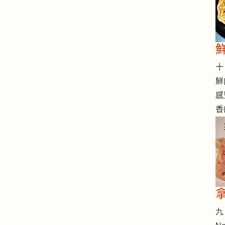
十 
鮮
感
香
九 