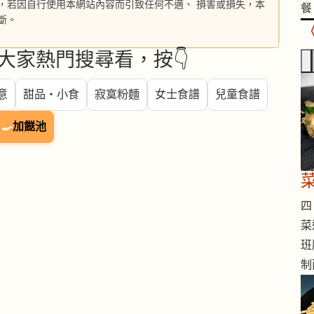
，若因自行使用本網站內容而引致任何不適、 損害或損失，本
餐
斷。
大家熱門搜尋看，按👇
意
甜品・小食
寂寞粉麵
女士食譜
兒童食譜
🍳
加餸池
四 
菜
班
制