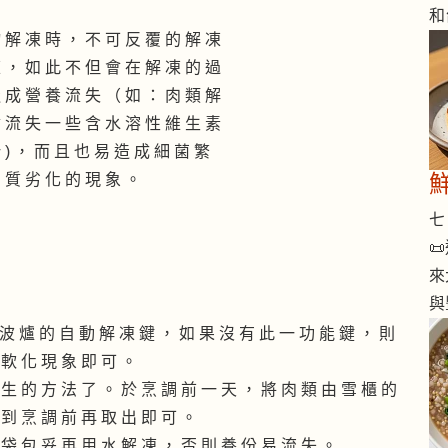
和
 解 凍 時 ， 不 可 反 覆 的 解 凍
 ， 如 此 不 但 會 在 解 凍 的 過
 成 營 養 流 失 （ 如 ： 肉 類 解
 流 失 一 些 含 水 溶 性 維 生 素
 ) ， 而 且 也 易 造 成 細 菌 繁
 質 劣 化 的 現 象 。
七 

來
與
微 波 爐 的 自 動 解 凍 鍵 ， 如 果 沒 有 此 一 功 能 鍵 ， 則
 軟 化 現 象 即 可 。
 生 的 方 法 了 。 於 烹 調 前 一 天 ， 將 肉 類 由 雪 櫃 的
 到 烹 調 前 再 取 出 即 可 。
 袋 包 妥 再 用 水 解 凍 ， 否 則 養 份 易 流 失 。