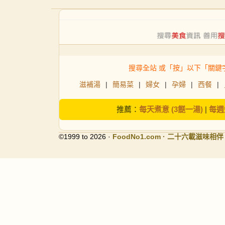
搜尋全站 或「按」以下「關鍵
滋補湯
|
簡易菜
|
婦女
|
孕婦
|
西餐
|
推薦：
每天煮意 (3餸一湯)
|
每週
©1999 to 2026 ·
FoodNo1
.com · 二十六載滋味相伴