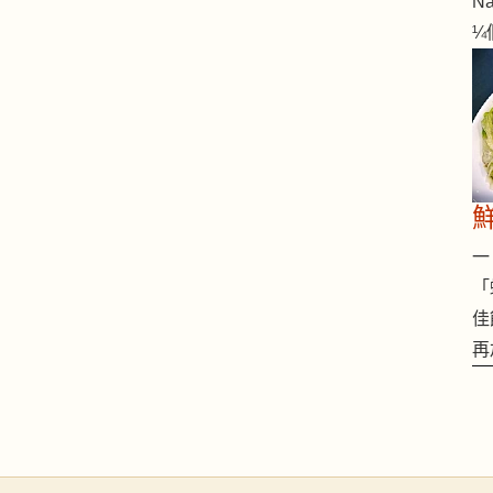
Na
¼
一 
「
佳
再