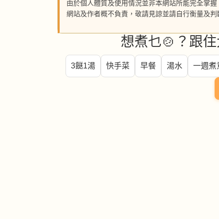
由於個人體質及使用情況並非本網站所能完全掌握
網站及作者概不負責，敬請見諒並請自行衡量及判
想煮乜🍲？跟住
3餸1湯
快手菜
早餐
湯水
一週煮