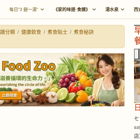
每日"3 餸一湯"
《家的味道·食譜》
湯水泉
西
譜分類
健康飲食
煮食貼士
煮食秘訣
餐
七 

店