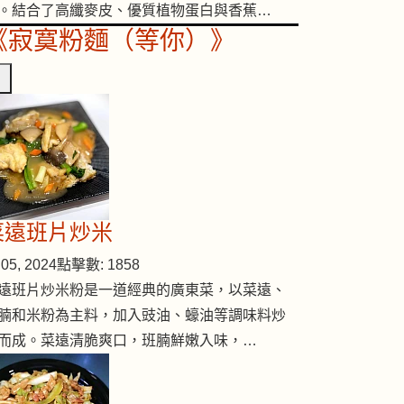
。結合了高纖麥皮、優質植物蛋白與香蕉…
《寂寞粉麵（等你）》
菜遠班片炒米
05, 2024
點擊數: 1858
遠班片炒米粉是一道經典的廣東菜，以菜遠、
腩和米粉為主料，加入豉油、蠔油等調味料炒
而成。菜遠清脆爽口，班腩鮮嫩入味，…