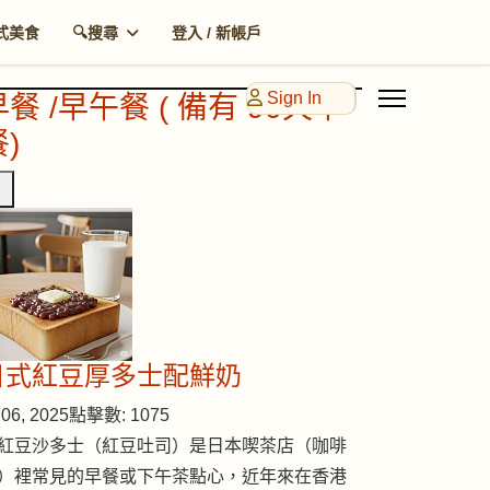
式美食
🔍搜尋
登入 / 新帳戶
Sign In
早餐 /早午餐 ( 備有 90天早
)
日式紅豆厚多士配鮮奶
06, 2025
點擊數: 1075
紅豆沙多士（紅豆吐司）是日本喫茶店（咖啡
）裡常見的早餐或下午茶點心，近年來在香港