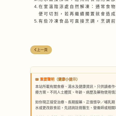
在 室 溫 陰 涼 處 自 然 解 凍 ： 通 常 食 物
便 可 切 割 ， 若 再 繼 續 擱 置 就 會 造 成
有 些 冷 凍 食 品 可 直 接 烹 調 ， 烹 調 前
上一篇文章: 清洗蔬菜勿吝食水
上一頁
📖
重要聲明
（健康小提示）
本站所載有關食療、湯水及健康資訊，只供讀者作
療方案。不同人士體質、年齡、病歷及藥物使用情
如你現正接受治療、長期服藥、正值懷孕／哺乳期
水或更改飲食前，先諮詢註冊醫生、營養師或相關