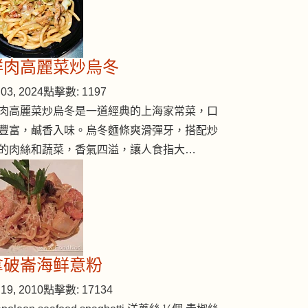
鮮肉高麗菜炒烏冬
03, 2024
點擊數: 1197
肉高麗菜炒烏冬是一道經典的上海家常菜，口
豐富，鹹香入味。烏冬麵條爽滑彈牙，搭配炒
的肉絲和蔬菜，香氣四溢，讓人食指大…
拿破崙海鲜意粉
19, 2010
點擊數: 17134