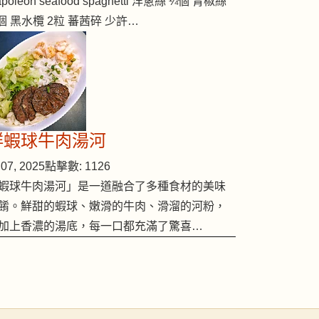
poleon seafood spaghetti 洋蔥絲 ¼個 青椒絲
個 黑水欖 2粒 蕃茜碎 少許…
鮮蝦球牛肉湯河
07, 2025
點擊數: 1126
蝦球牛肉湯河」是一道融合了多種食材的美味
餚。鮮甜的蝦球、嫩滑的牛肉、滑溜的河粉，
加上香濃的湯底，每一口都充滿了驚喜…