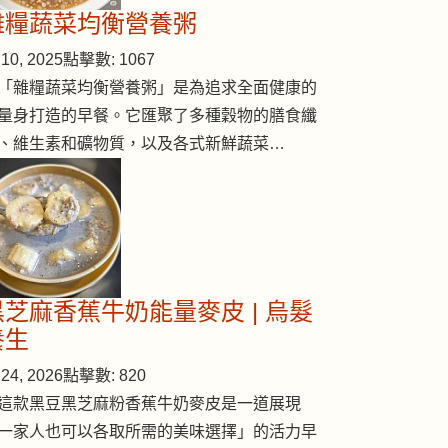
雜糧蔬菜均衡營養粥
10, 2025
點擊數: 1067
「雜糧蔬菜均衡營養粥」是為追求全面健康的
量身打造的早餐。它匯聚了多種穀物的膳食纖
、維生素和礦物質，以及各式新鮮蔬菜…
不可溝舊油
黑芝麻香蕉牛奶能量麥皮 | 烏髮
養生
24, 2026
點擊數: 820
這款黑豆黑芝麻粉香蕉牛奶麥皮是一道展現
一家人也可以各取所需的美味選擇」的活力早