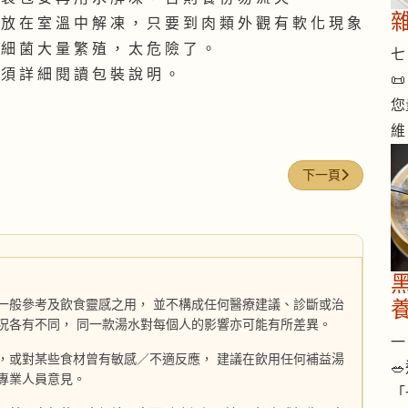
 放 在 室 溫 中 解 凍 ， 只 要 到 肉 類 外 觀 有 軟 化 現 象
 細 菌 大 量 繁 殖 ， 太 危 險 了 。
七 
 須 詳 細 閱 讀 包 裝 說 明 。

您
維
下一篇文章: 新油
下一頁
一般參考及飲食靈感之用， 並不構成任何醫療建議、診斷或治
況各有不同， 同一款湯水對每個人的影響亦可能有所差異。
一 
，或對某些食材曾有敏感／不適反應， 建議在飲用任何補益湯

專業人員意見。
「