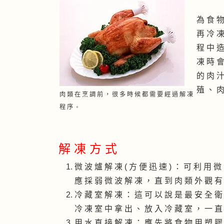
為 食 物
再 冷 凍
程 中 造
凍 時 會
的 肉 汁
殖 、 肉
肉 類 在 烹 調 前 ， 很 多 時 候 都 需 要 經 過 解 凍
程 序
。
解 凍 方 式
微 波 爐 解 凍 ( 方 便 迅 速 ) ： 可 利 用 
應 採 弱 微 波 解 凍 ， 直 到 肉 類 外 觀 有
冷 藏 室 解 凍 ： 這 可 以 說 是 最 安 全 衛
冷 凍 室 中 拿 出 、 放 入 冷 藏 室 ， 一 直
用 水 直 接 解 凍 ： 應 先 將 食 物 用 塑 膠