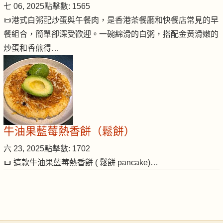
七 06, 2025
點擊數: 1565
📜港式白粥配炒蛋與午餐肉，是香港茶餐廳和快餐店常見的早
餐組合，簡單卻深受歡迎。一碗綿滑的白粥，搭配金黃滑嫩的
炒蛋和香煎得…
牛油果藍莓熱香餅（鬆餅）
六 23, 2025
點擊數: 1702
📜 這款牛油果藍莓熱香餅 ( 鬆餅 pancake)…