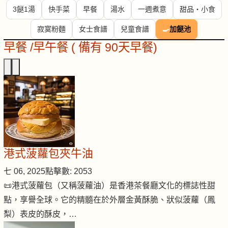
3餸1湯
快手菜
早餐
湯水
一週煮意
甜品・小食
寂寞粉麵
女士食譜
兒童食譜
🍳
加餸池
早餐 /早午餐 ( 備有 90天早餐)
港式菠蘿包夾牛油
七 06, 2025
點擊數: 2053
📜港式菠蘿包（又稱菠蘿油）是香港茶餐廳文化的標誌性甜
點，享譽全球。它的精髓在於外層金黃酥脆、狀似菠蘿（鳳
梨）表皮的酥皮，…