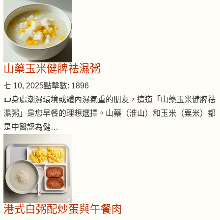
山藥玉米健脾祛濕粥
七 10, 2025
點擊數: 1896
📜身處潮濕環境或體內濕氣重的朋友，這道「山藥玉米健脾祛
濕粥」是您早餐的理想選擇。山藥（淮山）和玉米（粟米）都
是中醫認為健…
港式白粥配炒蛋與午餐肉