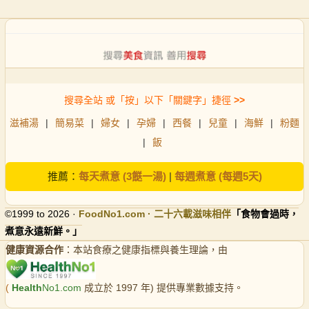
搜尋全站 或「按」以下「關鍵字」捷徑
>>
滋補湯
|
簡易菜
|
婦女
|
孕婦
|
西餐
|
兒童
|
海鮮
|
粉麵
|
飯
推薦：
每天煮意 (3餸一湯)
|
每週煮意 (每週5天)
©1999 to 2026 ·
FoodNo1
.com · 二十六載滋味相伴
「食物會過時，
煮意永遠新鮮。」
健康資源合作
：本站食療之健康指標與養生理論，由
(
Health
No1.com
成立於 1997 年) 提供專業數據支持。