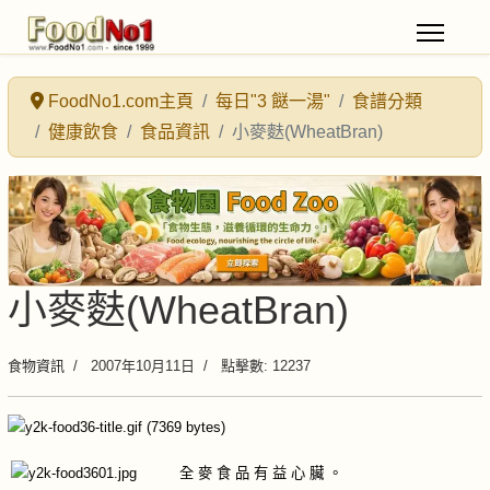
FoodNo1.com主頁
每日"3 餸一湯"
食譜分類
健康飲食
食品資訊
小麥麩(WheatBran)
小麥麩(WheatBran)
食物資訊
2007年10月11日
點擊數: 12237
全 麥 食 品 有 益 心 臟 。