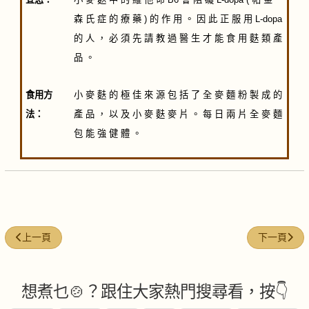
森 氏 症 的 療 藥 ) 的 作 用 。 因 此 正 服 用 L-dopa
的 人 ， 必 須 先 請 教 過 醫 生 才 能 食 用 麩 類 產
品 。
食用方
小 麥 麩 的 極 佳 來 源 包 括 了 全 麥 麵 粉 製 成 的
法：
產 品 ， 以 及 小 麥 麩 麥 片 。 每 日 兩 片 全 麥 麵
包 能 強 健 體 。
上一篇文章: 酸乳酪(Yogurt)
下一篇文章: 西
上一頁
下一頁
想煮乜🍲？跟住大家熱門搜尋看，按👇