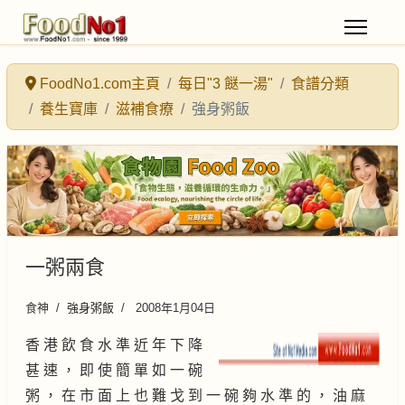
FoodNo1.com主頁
每日"3 餸一湯"
食譜分類
養生寶庫
滋補食療
強身粥飯
一粥兩食
食神
強身粥飯
2008年1月04日
香 港 飲 食 水 準 近 年 下 降
甚 速 ， 即 使 簡 單 如 一 碗
粥 ， 在 市 面 上 也 難 戈 到 一 碗 夠 水 準 的 ， 油 麻