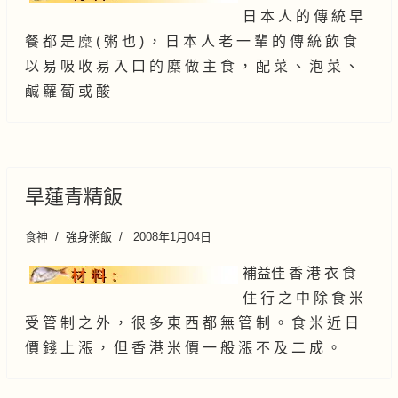
日 本 人 的 傳 統 早
餐 都 是 糜 ( 粥 也 ) ， 日 本 人 老 一 輩 的 傳 統 飲 食
以 易 吸 收 易 入 口 的 糜 做 主 食 ， 配 菜 、 泡 菜 、
鹹 蘿 蔔 或 酸
旱蓮青精飯
食神
強身粥飯
2008年1月04日
補益佳 香 港 衣 食
住 行 之 中 除 食 米
受 管 制 之 外 ， 很 多 東 西 都 無 管 制 。 食 米 近 日
價 錢 上 漲 ， 但 香 港 米 價 一 般 漲 不 及 二 成 。