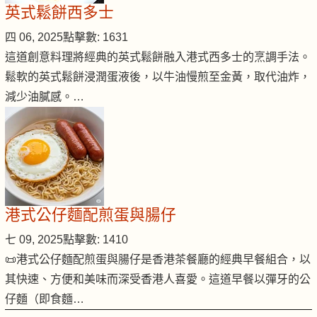
英式鬆餅西多士
四 06, 2025
點擊數: 1631
這道創意料理將經典的英式鬆餅融入港式西多士的烹調手法。
鬆軟的英式鬆餅浸潤蛋液後，以牛油慢煎至金黃，取代油炸，
減少油膩感。…
港式公仔麵配煎蛋與腸仔
七 09, 2025
點擊數: 1410
📜港式公仔麵配煎蛋與腸仔是香港茶餐廳的經典早餐組合，以
其快速、方便和美味而深受香港人喜愛。這道早餐以彈牙的公
仔麵（即食麵…