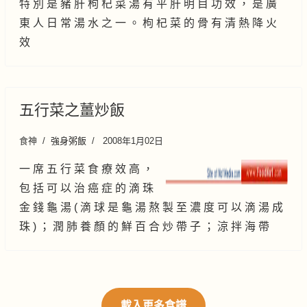
特 別 是 豬 肝 枸 杞 菜 湯 有 平 肝 明 目 功 效 ， 是 廣
東 人 日 常 湯 水 之 一 。 枸 杞 菜 的 骨 有 清 熱 降 火
效
五行菜之薑炒飯
食神
強身粥飯
2008年1月02日
一 席 五 行 菜 食 療 效 高 ，
包 括 可 以 治 癌 症 的 滴 珠
金 錢 龜 湯 ( 滴 球 是 龜 湯 熬 製 至 濃 度 可 以 滴 湯 成
珠 ) ； 潤 肺 養 顏 的 鮮 百 合 炒 帶 子 ； 涼 拌 海 帶
載入更多食譜