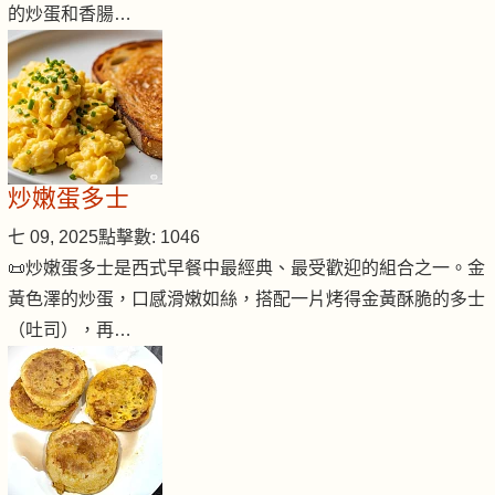
的炒蛋和香腸…
炒嫩蛋多士
七 09, 2025
點擊數: 1046
📜炒嫩蛋多士是西式早餐中最經典、最受歡迎的組合之一。金
黃色澤的炒蛋，口感滑嫩如絲，搭配一片烤得金黃酥脆的多士
（吐司），再…