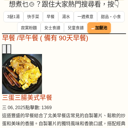
想煮乜🍲？跟住大家熱門搜尋看，按👇
3餸1湯
快手菜
早餐
湯水
一週煮意
甜品・小食
寂寞粉麵
女士食譜
兒童食譜
🍳
加餸池
早餐 /早午餐 ( 備有 90天早餐)
三蛋三腸美式早餐
三 06, 2025
點擊數: 1369
這道豐盛的早餐結合了北美早餐店常見的自製薯片、鬆軟的炒
蛋和美味的香腸。自製薯片的獨特風味和香脆口感，搭配經典