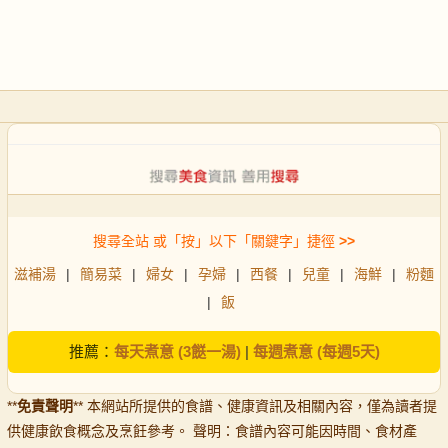
搜尋全站 或「按」以下「關鍵字」捷徑
>>
滋補湯
|
簡易菜
|
婦女
|
孕婦
|
西餐
|
兒童
|
海鮮
|
粉麵
|
飯
推薦：
每天煮意 (3餸一湯)
|
每週煮意 (每週5天)
**
免責聲明
** 本網站所提供的食譜、健康資訊及相關內容，僅為讀者提
供健康飲食概念及烹飪參考。 聲明：食譜內容可能因時間、食材產