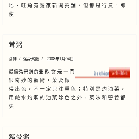
地 、 旺 角 有 幾 家 新 開 粥 舖 ， 但 都 是 行 貨 ， 即
使
茸粥
食神
強身粥飯
2008年1月04日
最優秀高齡食品 飲 食 是 一 門
很 奇 妙 的 藝 術 ， 菜 要 做
得 出 色 ， 不 一 定 只 注 重 色 ； 特 別 是 灼 油 菜 ，
用 鹼 水 灼 燜 的 油 菜 除 色 之 外 ， 菜 味 和 營 養 都
失
豬骨粥