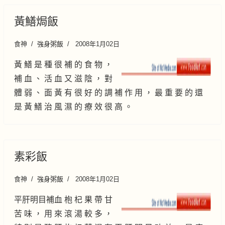
黃鱔焗飯
食神
強身粥飯
2008年1月02日
黃 鱔 是 種 很 補 的 食 物 ，
補 血 、 活 血 又 滋 陰 ， 對
體 弱 、 面 黃 有 很 好 的 調 補 作 用 ， 最 重 要 的 還
是 黃 鱔 治 風 濕 的 療 效 很 高 。
素彩飯
食神
強身粥飯
2008年1月02日
平肝明目補血 枹 杞 果 帶 甘
苦 味 ， 用 來 滾 湯 較 多 ，