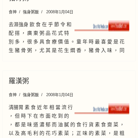
食神
強身粥飯
2008年1月04日
去濕強身 飲 食 在 乎 節 令 和
配 搭 ， 廣 東 粥 品 花 式 特
別 多 ， 很 多 具 食 療 價 值 。 童 年 時 最 喜 愛 是 花
生 豬 骨 粥 ， 尤 其 是 花 生 燜 香 ， 豬 骨 入 味 ， 同
羅漢粥
食神
強身粥飯
2008年1月04日
清腸胃 素 食 近 年 相 當 流 行
， 但 時 下 在 市 面 吃 到 的
， 都 是 味 道 濃 郁 而 油 膩 的 食 行 貨 素 食 齋 菜 ，
以 及 高 毛 利 的 花 巧 素 菜 ； 正 味 的 素 菜 ， 是 粗