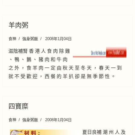
羊肉粥
食神
強身粥飯
2008年1月04日
滋陰補腎 香 港 人 食 肉 除 雞
、 鴨 、 鵝 、 豬 肉 和 牛 肉
之 外 ， 食 羊 肉 一 定 由 秋 天 至 冬 天 ， 春 天 一 到
就 不 受 歡 迎 ， 西 餐 的 羊 扒 卻 是 無 季 節 性 。
四寶糜
食神
強身粥飯
2008年1月04日
夏日良補 潮 州 人 及