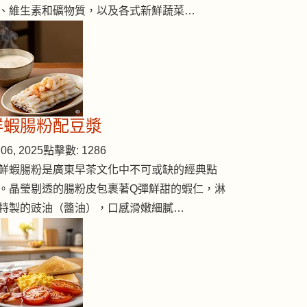
、維生素和礦物質，以及各式新鮮蔬菜…
鮮蝦腸粉配豆漿
06, 2025
點擊數: 1286
鮮蝦腸粉是廣東早茶文化中不可或缺的經典點
。晶瑩剔透的腸粉皮包裹著Q彈鮮甜的蝦仁，淋
特製的豉油（醬油），口感滑嫩細膩…