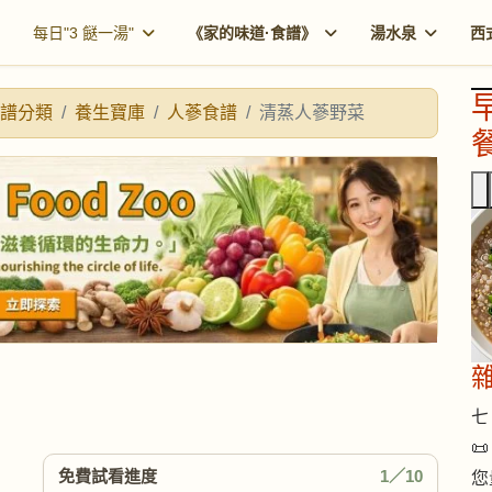
每日"3 餸一湯"
《家的味道·食譜》
湯水泉
西
譜分類
養生寶庫
人蔘食譜
清蒸人蔘野菜
餐
七 

免費試看進度
1／10
您