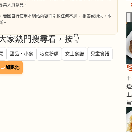
專業人員意見。
，若因自行使用本網站內容而引致任何不適、 損害或損失，本
斷。
大家熱門搜尋看，按👇
意
甜品・小食
寂寞粉麵
女士食譜
兒童食譜
🍳
加餸池
十一
這
上
無