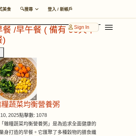
式美食
🔍搜尋
登入 / 新帳戶
Sign In
早餐 /早午餐 ( 備有 90天早
)
雜糧蔬菜均衡營養粥
10, 2025
點擊數: 1078
「雜糧蔬菜均衡營養粥」是為追求全面健康的
量身打造的早餐。它匯聚了多種穀物的膳食纖