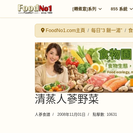
[轉煮意]系列
855 系統
FoodNo1.com主頁
每日"3 餸一湯"
食
清蒸人蔘野菜
人蔘食譜
2008年11月01日
點擊數: 10631