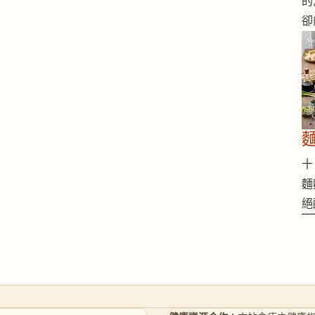
的
卻
十 
麵
絕