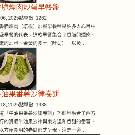
香脆煙肉炒蛋早餐盤
06, 2025
點擊數: 1262
香脆煙肉（培根）炒蛋早餐盤是許多人心目中
盛早餐的代表。這款早餐集合了香脆的煙肉、
嫩的炒蛋、金黃的多士（吐司），以及…
人蔘三葉芹
牛油果番薯沙律卷餅
18, 2025
點擊數: 1938
道「牛油果番薯沙律卷餅」巧妙地融合了西方
行的滑順牛油果沙律與東方溫和香甜的番薯，
以方便食用的卷餅形式呈現。這是一道…