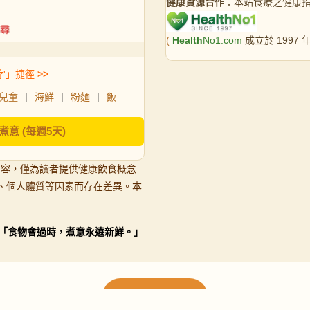
健康資源合作
：本站食療之健康
(
Health
No1.com
成立於 1997
字」捷徑
>>
兒童
|
海鮮
|
粉麵
|
飯
煮意 (每週5天)
內容，僅為讀者提供健康飲食概念
、個人體質等因素而存在差異。本
「食物會過時，煮意永遠新鮮。」
載入更多食譜