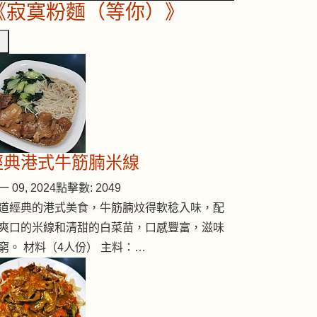
《寂寞粉麵（等你）》
經典港式牛筋腩米線
 09, 2024
點擊數: 2049
道經典的港式美食，牛筋腩炆得軟稔入味，配
爽口的米線和清甜的白菜苗，口感豐富，滋味
窮。 材料（4人份） 主料：…