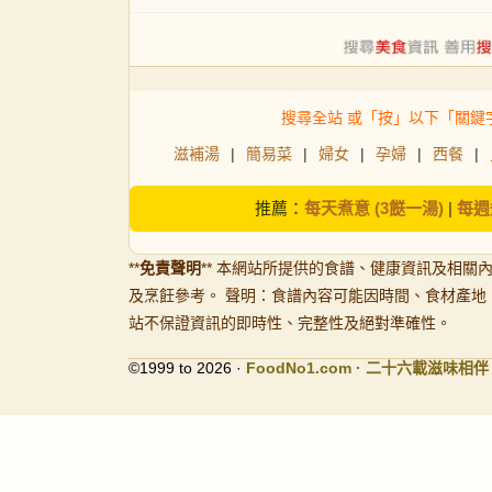
搜尋全站 或「按」以下「關鍵
滋補湯
|
簡易菜
|
婦女
|
孕婦
|
西餐
|
推薦：
每天煮意 (3餸一湯)
|
每週
**
免責聲明
** 本網站所提供的食譜、健康資訊及相關
及烹飪參考。 聲明：食譜內容可能因時間、食材產地
站不保證資訊的即時性、完整性及絕對準確性。
©1999 to 2026 ·
FoodNo1
.com · 二十六載滋味相伴