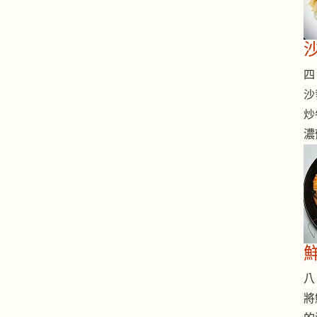
四 
沙
炒
濃
八 
將