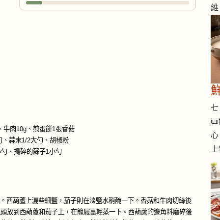
維
七 

、牛肉10g、煎蛋餅1張香菇
心
勺、蒜末1/2大勺、胡椒粉
上
小勺、搗碎的蘇子1小勺
紋。西葫蘆上灑些細鹽，茄子則在淡鹽水稍醃一下。香菇和牛肉切絲後
澆頭放到西葫蘆和茄子上，在籠屜裏輕蒸一下。西葫蘆的邊角料磨碎後