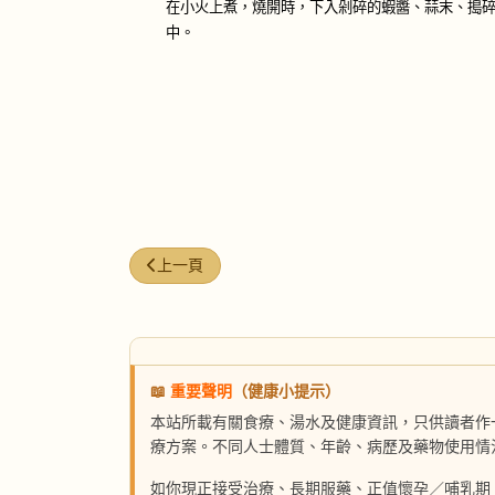
在小火上煮，燒開時，下入剁碎的蝦醬、蒜末、搗
中。
上一篇文章: 烤人蔘鰻魚
上一頁
📖
重要聲明
（健康小提示）
本站所載有關食療、湯水及健康資訊，只供讀者作
療方案。不同人士體質、年齡、病歷及藥物使用情
如你現正接受治療、長期服藥、正值懷孕／哺乳期