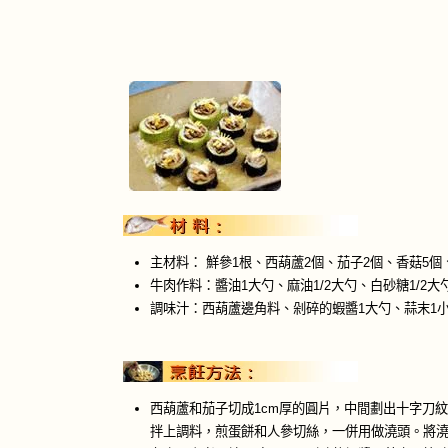
主材料： 鮮參1根、西葫蘆2個、茄子2個、香菇5個
牛肉作料：醬油1大勺、麻油1/2大勺、白砂糖1/2大
調味汁：西葫蘆邊角料、剁碎的蝦醬1大勺、蒜末1
西葫蘆和茄子切成1cm厚的圓片，中間劃出十字刀
拌上調料，煎蛋餅和人參切絲，一併用做澆頭。將