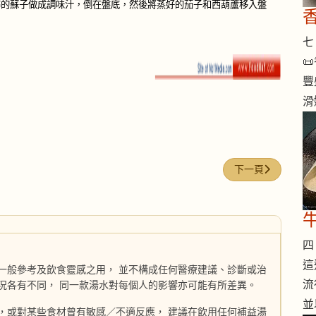
碎的蘇子做成調味汁，倒在盤底，然後將蒸好的茄子和西葫蘆移入盤
七 

豐
滑
下一篇文章: 油炸
下一頁
四 
這
一般參考及飲食靈感之用， 並不構成任何醫療建議、診斷或治
流
況各有不同， 同一款湯水對每個人的影響亦可能有所差異。
並
，或對某些食材曾有敏感／不適反應， 建議在飲用任何補益湯