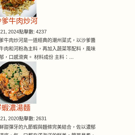
沙爹牛肉炒河
21, 2024
點擊數: 4237
爹牛肉炒河是一道經典的潮州菜式，以沙爹醬
牛肉和河粉為主料，再加入蔬菜等配料，風味
郁，口感滑爽。 材料成份 主料：…
鮮蝦濃湯麵
21, 2020
點擊數: 2631
鮮甜彈牙的九節蝦與麵條完美結合，佐以濃郁