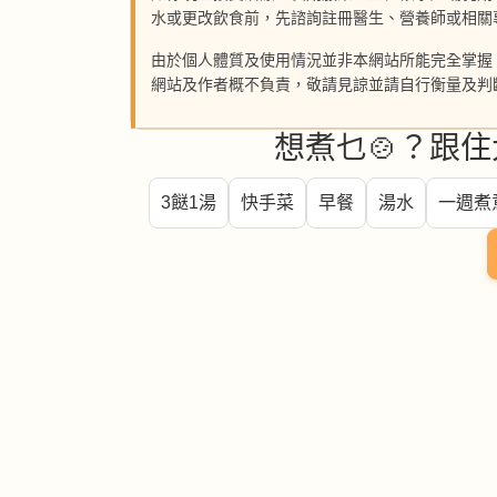
水或更改飲食前，先諮詢註冊醫生、營養師或相關
由於個人體質及使用情況並非本網站所能完全掌握
網站及作者概不負責，敬請見諒並請自行衡量及判
想煮乜🍲？跟住
3餸1湯
快手菜
早餐
湯水
一週煮