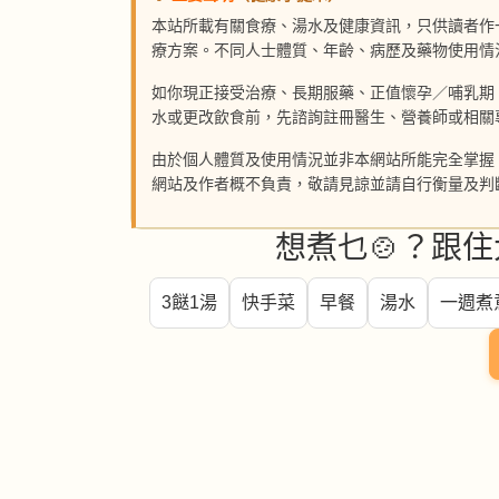
本站所載有關食療、湯水及健康資訊，只供讀者作
療方案。不同人士體質、年齡、病歷及藥物使用情
如你現正接受治療、長期服藥、正值懷孕／哺乳期
水或更改飲食前，先諮詢註冊醫生、營養師或相關
由於個人體質及使用情況並非本網站所能完全掌握
網站及作者概不負責，敬請見諒並請自行衡量及判
想煮乜🍲？跟住
3餸1湯
快手菜
早餐
湯水
一週煮