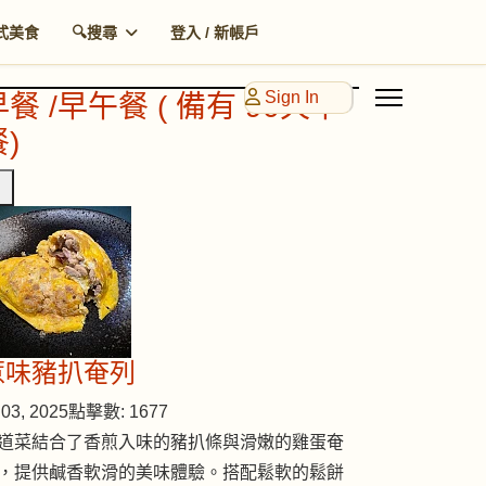
式美食
🔍搜尋
登入 / 新帳戶
Sign In
早餐 /早午餐 ( 備有 90天早
)
惹味豬扒奄列
03, 2025
點擊數: 1677
道菜結合了香煎入味的豬扒條與滑嫩的雞蛋奄
，提供鹹香軟滑的美味體驗。搭配鬆軟的鬆餅