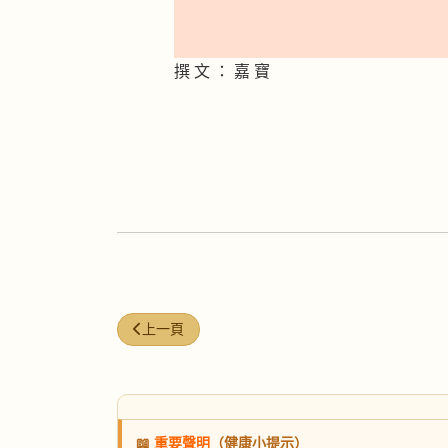
撰 文 ： 嘉 寶
上一篇文章: 靈芝-雞湯
上一頁
📖
重要聲明
（健康小提示）