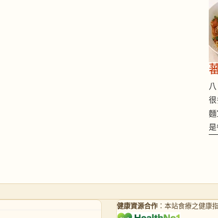
八 
很
麵
是
健康資源合作
：本站食療之健康