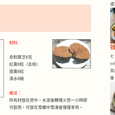
或
材料:
七 
赤粉靈芝6克

紅棗8粒（去核）
茶
南棗8粒
後
清水8碗
做法：
所有材放在煲中，水滾後轉慢火煲一小時即
可飲用，可放在雪櫃中雪凍後慢慢享用。