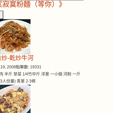
《寂寞粉麵（等你）》
自炒-乾炒牛河
19, 2008
點擊數: 19331
肉 半斤 芽菜 1/4竹中斤 洋蔥 一小個 河粉 一斤
2-3人份量) 青蔥 2-3條
降壓去膽固醇湯