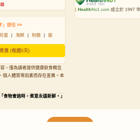
(
Health
No1.com
成立於 1997
字」捷徑
>>
兒童
|
海鮮
|
粉麵
|
飯
煮意 (每週5天)
內容，僅為讀者提供健康飲食概念
、個人體質等因素而存在差異。本
「食物會過時，煮意永遠新鮮。」
載入更多食譜