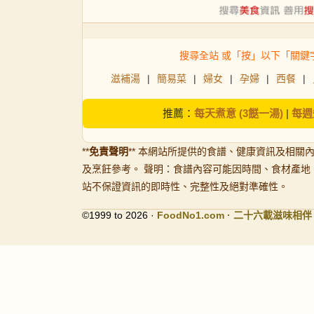
搜尋全站 或「按」以下「關鍵
滋補湯
|
簡易菜
|
婦女
|
孕婦
|
西餐
|
推薦：
每天煮意 (3餸一湯)
|
每週
**
免責聲明
** 本網站所提供的食譜、健康資訊及相關
及烹飪參考。 聲明：食譜內容可能因時間、食材產地
站不保證資訊的即時性、完整性及絕對準確性。
©1999 to 2026 ·
FoodNo1
.com · 二十六載滋味相伴