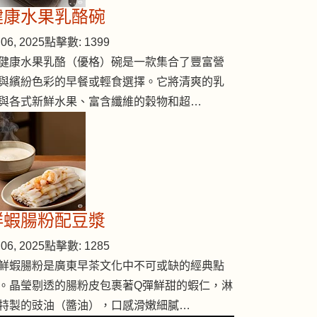
健康水果乳酪碗
06, 2025
點擊數: 1399
健康水果乳酪（優格）碗是一款集合了豐富營
與繽紛色彩的早餐或輕食選擇。它將清爽的乳
與各式新鮮水果、富含纖維的穀物和超…
鮮蝦腸粉配豆漿
06, 2025
點擊數: 1285
鮮蝦腸粉是廣東早茶文化中不可或缺的經典點
。晶瑩剔透的腸粉皮包裹著Q彈鮮甜的蝦仁，淋
特製的豉油（醬油），口感滑嫩細膩…