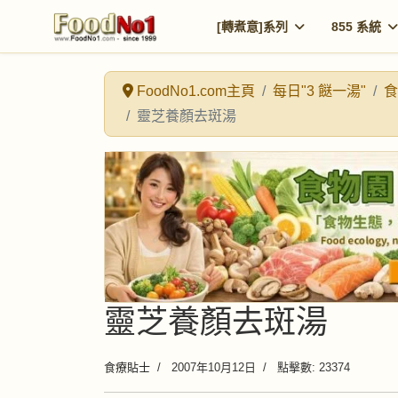
[轉煮意]系列
855 系統
FoodNo1.com主頁
每日"3 餸一湯"
食
靈芝養顏去斑湯
靈芝養顏去斑湯
食療貼士
2007年10月12日
點擊數: 23374