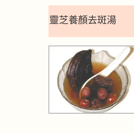
靈芝養顏去斑湯