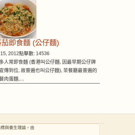
蕃茄即食麵 (公仔麵)
15, 2012
點擊數: 14536
多人常即食麵 (香港叫公仔麵, 因最早期公仔牌
宣傳到位, 故普遍也叫公仔麵), 茶餐廳最普遍的
餐肉蛋麵,…
指標與養生理論，由