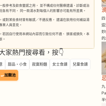
一般參考及飲食靈感之用， 並不構成任何醫療建議、診斷或治
況各有不同， 同一款湯水對每個人的影響亦可能有所差異。
四 
，或對某些食材曾有敏感／不適反應， 建議在飲用任何補益湯
這
專業人員意見。
妙
，若因自行使用本網站內容而引致任何不適、 損害或損失，本
的
斷。
大家熱門搜尋看，按👇
意
甜品・小食
寂寞粉麵
女士食譜
兒童食譜
🍳
加餸池
九 
Pa
半