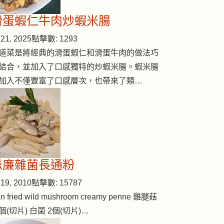
滑蛋蝦仁牛肉炒蝦米腸
21, 2025
點擊數: 1293
道菜是將經典的滑蛋蝦仁和滑蛋牛肉的做法巧
結合，並加入了口感獨特的炒蝦米腸。蝦米腸
加入不僅豐富了口感層次，也帶來了類…
忌廉雜菌長通粉
19, 2010
點擊數: 15787
n fried wild mushroom creamy penne 雞腿菇
個(切片) 白菌 2個(切片)…