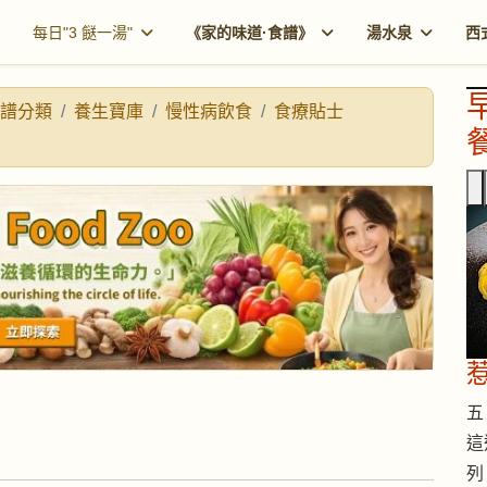
每日"3 餸一湯"
《家的味道·食譜》
湯水泉
西
譜分類
養生寶庫
慢性病飲食
食療貼士
餐
五 
這
列