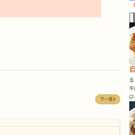
五 
牛
(
下一篇文章: 靈芝
下一頁