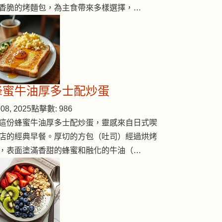
香脆的烤麵包，為主食帶來多樣選擇，…
蜂蜜牛油厚多士配炒蛋
08, 2025
點擊數: 986
這份蜂蜜牛油厚多士配炒蛋，靈感來自日式喫
店的經典早餐。厚切的方包（吐司）經過烘烤
，表面塗滿香甜的蜂蜜和融化的牛油（…