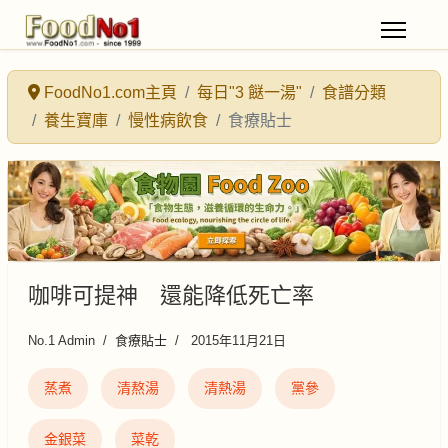
FoodNo1.com主頁
每日"3 餸一湯"
食譜分類
養生寶庫
慢性病飲食
食療貼士
咖啡可提神 還能降低死亡率
No.1 Admin
食療貼士
2015年11月21日
蒸煮
清熬湯
清熱湯
黨參
金銀菜
菜乾