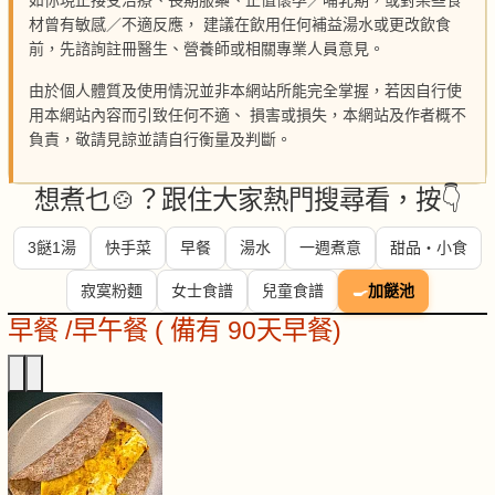
如你現正接受治療、長期服藥、正值懷孕／哺乳期，或對某些食
材曾有敏感／不適反應， 建議在飲用任何補益湯水或更改飲食
前，先諮詢註冊醫生、營養師或相關專業人員意見。
由於個人體質及使用情況並非本網站所能完全掌握，若因自行使
用本網站內容而引致任何不適、 損害或損失，本網站及作者概不
負責，敬請見諒並請自行衡量及判斷。
想煮乜🍲？跟住大家熱門搜尋看，按👇
3餸1湯
快手菜
早餐
湯水
一週煮意
甜品・小食
寂寞粉麵
女士食譜
兒童食譜
🍳
加餸池
早餐 /早午餐 ( 備有 90天早餐)