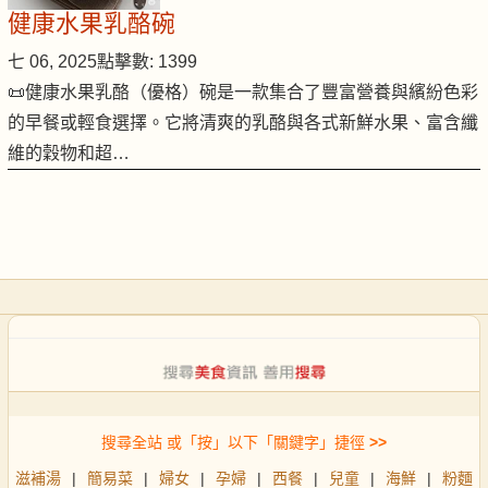
健康水果乳酪碗
七 06, 2025
點擊數: 1399
📜健康水果乳酪（優格）碗是一款集合了豐富營養與繽紛色彩
的早餐或輕食選擇。它將清爽的乳酪與各式新鮮水果、富含纖
維的穀物和超…
搜尋全站 或「按」以下「關鍵字」捷徑
>>
滋補湯
|
簡易菜
|
婦女
|
孕婦
|
西餐
|
兒童
|
海鮮
|
粉麵