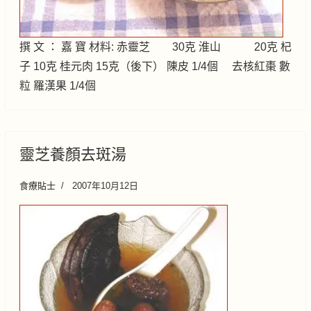
撰 文 ： 嘉 寶 材料: 赤靈芝 30克 淮山 20克 杞
子 10克 桂元肉 15克（後下） 陳皮 1/4個 去核紅棗 數
粒 羅漢果 1/4個
靈芝養顏去斑湯
食療貼士
2007年10月12日