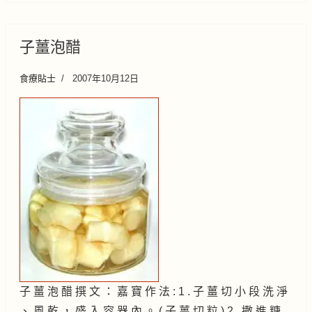
子薑泡醋
食療貼士
2007年10月12日
子 薑 泡 醋 撰 文 ： 嘉 寶 作 法 : 1 . 子 薑 切 小 段 洗 淨
、 風 乾 ， 盛 入 容 器 內 。 ( 子 薑 切 粒 ) 2 . 撒 進 糖