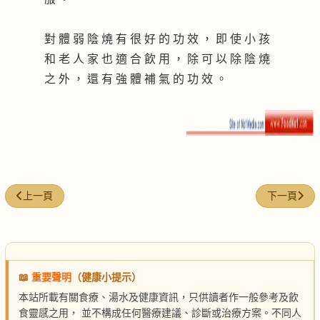
對 體 弱 陰 燒 有 很 好 的 功 效 ， 即 使 小 孩
和 老 人 家 也 適 合 飲 用 ， 除 可 以 除 陰 燒
之 外 ， 還 有 強 體 補 氣 的 功 效 。
上一篇文章: 地骨皮鱉甲
下一篇文章
上一頁
下一頁
📖
重要聲明
（健康小提示）
本站所載有關食療、湯水及健康資訊，只供讀者作一般參考及飲
食靈感之用， 並不構成任何醫療建議、診斷或治療方案。不同人