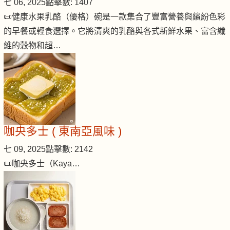
七 06, 2025
點擊數: 1407
📜健康水果乳酪（優格）碗是一款集合了豐富營養與繽紛色彩
的早餐或輕食選擇。它將清爽的乳酪與各式新鮮水果、富含纖
維的穀物和超…
咖央多士 ( 東南亞風味 )
七 09, 2025
點擊數: 2142
📜咖央多士（Kaya…