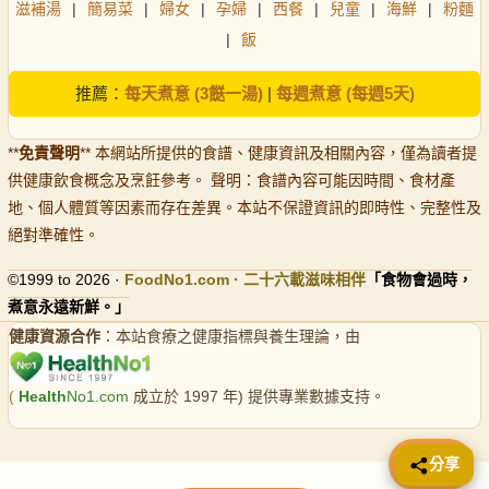
滋補湯
|
簡易菜
|
婦女
|
孕婦
|
西餐
|
兒童
|
海鮮
|
粉麵
|
飯
推薦：
每天煮意 (3餸一湯)
|
每週煮意 (每週5天)
**
免責聲明
** 本網站所提供的食譜、健康資訊及相關內容，僅為讀者提
供健康飲食概念及烹飪參考。 聲明：食譜內容可能因時間、食材產
地、個人體質等因素而存在差異。本站不保證資訊的即時性、完整性及
絕對準確性。
©1999 to 2026 ·
FoodNo1
.com · 二十六載滋味相伴
「食物會過時，
煮意永遠新鮮。」
健康資源合作
：本站食療之健康指標與養生理論，由
(
Health
No1.com
成立於 1997 年) 提供專業數據支持。
📤 分享
分享