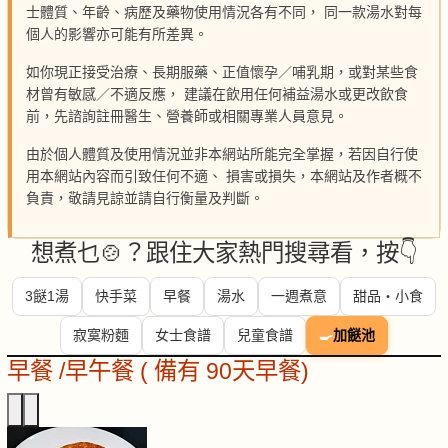
士體質、年齡、病歷及藥物使用情況各有不同， 同一款湯水對每
個人的影響亦可能有所差異。
如你現正接受治療、長期服藥、正值懷孕／哺乳期，或對某些食
材曾有敏感／不適反應， 建議在飲用任何補益湯水或更改飲食
前，先諮詢註冊醫生、營養師或相關專業人員意見。
由於個人體質及使用情況並非本網站所能完全掌握，若因自行使
用本網站內容而引致任何不適、 損害或損失，本網站及作者概不
負責，敬請見諒並請自行衡量及判斷。
想煮乜🍲？跟住大家熱門搜尋看，按👇
3餸1湯
快手菜
早餐
湯水
一週煮意
甜品・小食
寂寞粉麵
女士食譜
兒童食譜
🍳
加餸池
早餐 /早午餐 ( 備有 90天早餐)