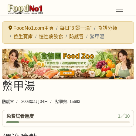
FoodNo1.com主頁
每日"3 餸一湯"
食譜分類
養生寶庫
慢性病飲食
防感冒
鱉甲湯
鱉甲湯
防感冒
2008年1月04日
點擊數: 15683
免費試看進度
1／10