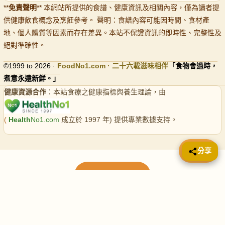
**
免責聲明
** 本網站所提供的食譜、健康資訊及相關內容，僅為讀者提
供健康飲食概念及烹飪參考。 聲明：食譜內容可能因時間、食材產
地、個人體質等因素而存在差異。本站不保證資訊的即時性、完整性及
絕對準確性。
©1999 to 2026 ·
FoodNo1
.com · 二十六載滋味相伴
「食物會過時，
煮意永遠新鮮。」
健康資源合作
：本站食療之健康指標與養生理論，由
(
Health
No1.com
成立於 1997 年) 提供專業數據支持。
📤 分享
分享
載入更多食譜
請使用下方頁數繼續瀏覽更多食譜