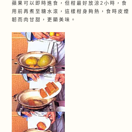
蘋 果 可 以 即 時 進 食 ， 但 柑 最 好 放 涼 2 小 時 ， 食
用 前 再 煮 至 糖 水 滾 ， 這 樣 柑 身 夠 熱 ， 食 時 皮 煙
韌 而 肉 甘 甜 ， 更 顯 美 味 。