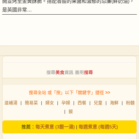
開並烤至金黃酥脆。搭配香甜的果醬和濃郁的忌廉(鮮奶油)，
是英國非常…
搜尋全站 或「按」以下「關鍵字」捷徑
>>
滋補湯
|
簡易菜
|
婦女
|
孕婦
|
西餐
|
兒童
|
海鮮
|
粉麵
|
飯
推薦：
每天煮意 (3餸一湯)
|
每週煮意 (每週5天)