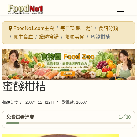
FoodNo1.com主頁
每日"3 餸一湯"
食譜分類
養生寶庫
纖體食譜
養顏美食
蜜餞柑桔
蜜餞柑桔
養顏美食
2007年12月12日
點擊數: 16687
免費試看進度
1／10