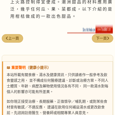
上 火 路 控 制 得 宜 便 成 。 潮 洲 甜 品 的 材 料 應 用 廣
泛 ， 幾 乎 任 何 瓜 、 果 、 菜 都 成 ， 以 下 介 紹 的 是
用 柑 桔 做 成 的 一 款 出 色 甜 品 。
上一篇文章: 三角豆炆金錢肚
下一篇文章:
上一頁
下一頁
📖
重要聲明
（健康小提示）
本站所載有關食療、湯水及健康資訊，只供讀者作一般參考及飲
食靈感之用， 並不構成任何醫療建議、診斷或治療方案。不同人
士體質、年齡、病歷及藥物使用情況各有不同， 同一款湯水對每
個人的影響亦可能有所差異。
如你現正接受治療、長期服藥、正值懷孕／哺乳期，或對某些食
材曾有敏感／不適反應， 建議在飲用任何補益湯水或更改飲食
前，先諮詢註冊醫生、營養師或相關專業人員意見。