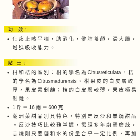
化 痰 止 咳 平 喘 ， 助 消 化 ， 健 肺 養 顏 ， 滑 大 腸 ，
增 進 吸 收 能 力 。
柑 和 桔 的 區 別 ︰ 柑 的 學 名 為 Citrusreticulata ， 桔
的 學 名 為 Citrusmadurensis 。 柑 果 皮 的 白 皮 層 較
厚 ， 果 皮 易 剝 離 ； 桔 的 白 皮 層 較 薄 ， 果 皮 極 易
剝 離 。
1 斤 ＝ 16 兩 ＝ 600 克
潮 洲 菜 甜 品 別 具 特 色 ， 特 別 是 反 沙 和 羔 燒 甜 品
。 反 沙 技 巧 比 較 難 掌 握 ， 需 經 多 年 廚 藝 磨 練 ，
羔 燒 則 只 要 糖 和 水 的 份 量 合 乎 一 定 比 例 ， 再 加