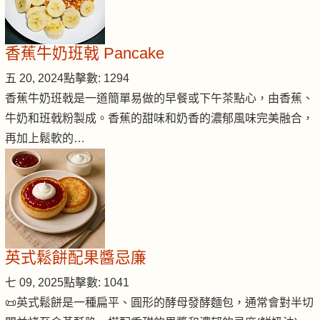
香蕉牛奶班戟 Pancake
五 20, 2024
點擊數: 1294
香蕉牛奶班戟是一道簡單易做的早餐或下午茶點心，由香蕉、
牛奶和班戟粉製成。香蕉的甜味和奶香的濃郁風味完美融合，
再加上鬆軟的…
英式鬆餅配果醬忌廉
七 09, 2025
點擊數: 1041
📜英式鬆餅是一種扁平、圓形的酵母發酵麵包，通常會對半切