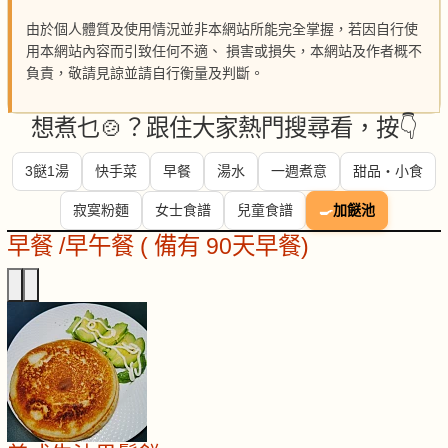
由於個人體質及使用情況並非本網站所能完全掌握，若因自行使
用本網站內容而引致任何不適、 損害或損失，本網站及作者概不
負責，敬請見諒並請自行衡量及判斷。
想煮乜🍲？跟住大家熱門搜尋看，按👇
3餸1湯
快手菜
早餐
湯水
一週煮意
甜品・小食
寂寞粉麵
女士食譜
兒童食譜
🍳
加餸池
早餐 /早午餐 ( 備有 90天早餐)