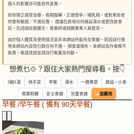
個人的影響亦可能有所差異。
如你現正接受治療、長期服藥、正值懷孕／哺乳期，或對某些食
材曾有敏感／不適反應， 建議在飲用任何補益湯水或更改飲食
前，先諮詢註冊醫生、營養師或相關專業人員意見。
由於個人體質及使用情況並非本網站所能完全掌握，若因自行使
用本網站內容而引致任何不適、 損害或損失，本網站及作者概不
負責，敬請見諒並請自行衡量及判斷。
想煮乜🍲？跟住大家熱門搜尋看，按👇
3餸1湯
快手菜
早餐
湯水
一週煮意
甜品・小食
寂寞粉麵
女士食譜
兒童食譜
🍳
加餸池
早餐 /早午餐 ( 備有 90天早餐)