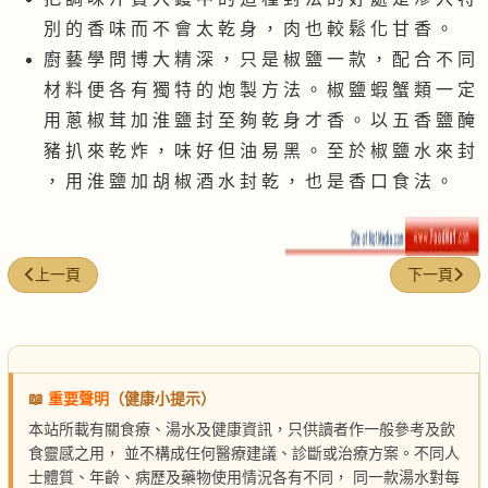
別 的 香 味 而 不 會 太 乾 身 ， 肉 也 較 鬆 化 甘 香 。
廚 藝 學 問 博 大 精 深 ， 只 是 椒 鹽 一 款 ， 配 合 不 同
材 料 便 各 有 獨 特 的 炮 製 方 法 。 椒 鹽 蝦 蟹 類 一 定
用 蔥 椒 茸 加 淮 鹽 封 至 夠 乾 身 才 香 。 以 五 香 鹽 醃
豬 扒 來 乾 炸 ， 味 好 但 油 易 黑 。 至 於 椒 鹽 水 來 封
， 用 淮 鹽 加 胡 椒 酒 水 封 乾 ， 也 是 香 口 食 法 。
上一篇文章: 豉油王煎豬柳
下一篇文章
上一頁
下一頁
📖
重要聲明
（健康小提示）
本站所載有關食療、湯水及健康資訊，只供讀者作一般參考及飲
食靈感之用， 並不構成任何醫療建議、診斷或治療方案。不同人
士體質、年齡、病歷及藥物使用情況各有不同， 同一款湯水對每