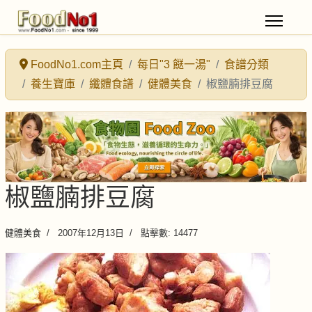
FoodNo1.com主頁
每日"3 餸一湯"
食譜分類
養生寶庫
纖體食譜
健體美食
椒鹽腩排豆腐
椒鹽腩排豆腐
健體美食
2007年12月13日
點擊數: 14477