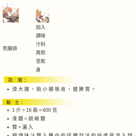
加入
調味
汁料
煎腩排
再煎
至乾
身
滑 大 腸 ， 助 小 腸 吸 收 ， 健 脾 胃 。
1 斤 = 16 兩 = 600 克
淮 鹽 = 胡 椒 鹽
贊 = 灑 入
把 調 味 汁 贊 入 鑊 中 的 這 種 封 法 的 好 處 是 滲 入 特