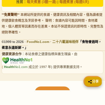
推薦：
每天煮意 (3餸一湯)
|
每週煮意 (每週5天)
**
免責聲明
** 本網站所提供的食譜、健康資訊及相關內容，僅為讀者提
供健康飲食概念及烹飪參考。 聲明：食譜內容可能因時間、食材產
地、個人體質等因素而存在差異。本站不保證資訊的即時性、完整性及
絕對準確性。
©1999 to 2026 ·
FoodNo1
.com · 二十六載滋味相伴
「食物會過時，
煮意永遠新鮮。」
健康資源合作
：本站食療之健康指標與養生理論，由
(
Health
No1.com
成立於 1997 年) 提供專業數據支持。
📤 分享
分享
載入更多食譜
請使用下方頁數繼續瀏覽更多食譜