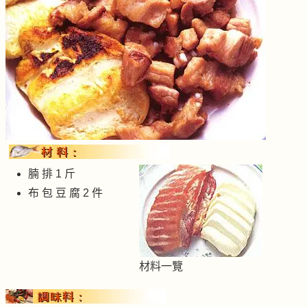
腩 排 1 斤
布 包 豆 腐 2 件
材料
一覽