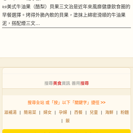
📜美式牛油果（酪梨）貝果三文治是近年來風靡健康飲食圈的
早餐選擇。烤得外脆內軟的貝果，塗抹上綿密滑順的牛油果
泥，搭配煙三文…
搜尋全站 或「按」以下「關鍵字」捷徑
>>
滋補湯
|
簡易菜
|
婦女
|
孕婦
|
西餐
|
兒童
|
海鮮
|
粉麵
|
飯