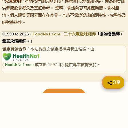
**
免責聲明
** 本網站所提供的食譜、健康資訊及相關內容，僅為讀者提
供健康飲食概念及烹飪參考。 聲明：食譜內容可能因時間、食材產
地、個人體質等因素而存在差異。本站不保證資訊的即時性、完整性及
絕對準確性。
©1999 to 2026 ·
FoodNo1
.com · 二十六載滋味相伴
「食物會過時，
煮意永遠新鮮。」
健康資源合作
：本站食療之健康指標與養生理論，由
(
Health
No1.com
成立於 1997 年) 提供專業數據支持。
📤 分享
分享
載入更多食譜
請使用下方頁數繼續瀏覽更多食譜