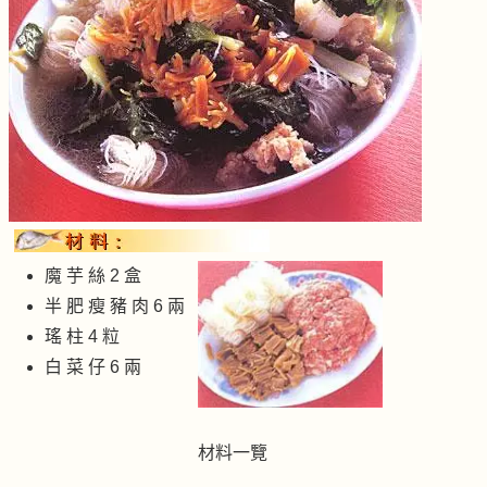
魔 芋 絲 2 盒
半 肥 瘦 豬 肉 6 兩
瑤 柱 4 粒
白 菜 仔 6 兩
材料一覽