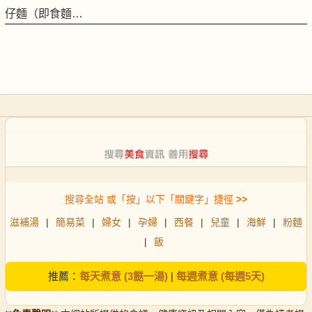
仔麵（即食麵…
搜尋全站 或「按」以下「關鍵字」捷徑
>>
滋補湯
|
簡易菜
|
婦女
|
孕婦
|
西餐
|
兒童
|
海鮮
|
粉麵
|
飯
推薦：
每天煮意 (3餸一湯)
|
每週煮意 (每週5天)