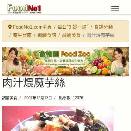
FoodNo1.com主頁
每日"3 餸一湯"
食譜分類
養生寶庫
纖體食譜
調補美食
肉汁煨魔芋絲
肉汁煨魔芋絲
調補美食
2007年12月13日
點擊數: 12376