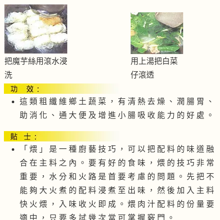
把魔芋絲用滾水浸
用上湯把白菜
洗
仔滾透
這 類 粗 纖 維 鄉 土 蔬 菜 ， 有 清 熱 去 燥 、 潤 腸 胃 、
助 消 化 、 通 大 便 及 增 進 小 腸 吸 收 能 力 的 好 處 。
「 煨 」 是 一 種 廚 藝 技 巧 ， 可 以 把 配 料 的 味 道 融
合 在 主 料 之 內 。 要 有 好 的 食 味 ， 煨 的 技 巧 非 常
重 要 ， 水 分 和 火 路 是 首 要 考 慮 的 問 題 。 先 把 不
能 夠 大 火 煮 的 配 料 浸 煮 至 出 味 ， 然 後 加 入 主 料
快 火 煨 ， 入 味 收 火 即 成 。 煨 肉 汁 配 料 的 份 量 要
適 中 ， 只 要 多 試 幾 次 當 可 掌 握 竅 門 。