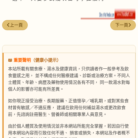
上一篇文章: 鹽焗黑豆花生
下一篇文章:
上一頁
下一頁
📖
重要聲明
（健康小提示）
本站所載有關食療、湯水及健康資訊，只供讀者作一般參考及飲
食靈感之用， 並不構成任何醫療建議、診斷或治療方案。不同人
士體質、年齡、病歷及藥物使用情況各有不同， 同一款湯水對每
個人的影響亦可能有所差異。
如你現正接受治療、長期服藥、正值懷孕／哺乳期，或對某些食
材曾有敏感／不適反應， 建議在飲用任何補益湯水或更改飲食
前，先諮詢註冊醫生、營養師或相關專業人員意見。
由於個人體質及使用情況並非本網站所能完全掌握，若因自行使
用本網站內容而引致任何不適、 損害或損失，本網站及作者概不