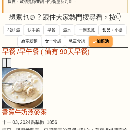
負責，敬請見諒並請自行衡量及判斷。
想煮乜🍲？跟住大家熱門搜尋看，按👇
3餸1湯
快手菜
早餐
湯水
一週煮意
甜品・小食
寂寞粉麵
女士食譜
兒童食譜
🍳
加餸池
早餐 /早午餐 ( 備有 90天早餐)
香蕉牛奶燕麥粥
十一 03, 2024
點擊數: 1856