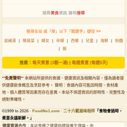
搜尋全站 或「按」以下「關鍵字」捷徑
>>
滋補湯
|
簡易菜
|
婦女
|
孕婦
|
西餐
|
兒童
|
海鮮
|
粉麵
|
飯
推薦：
每天煮意 (3餸一湯)
|
每週煮意 (每週5天)
**
免責聲明
** 本網站所提供的食譜、健康資訊及相關內容，僅為讀者提
供健康飲食概念及烹飪參考。 聲明：食譜內容可能因時間、食材產
地、個人體質等因素而存在差異。本站不保證資訊的即時性、完整性及
絕對準確性。
©1999 to 2026 ·
FoodNo1
.com · 二十六載滋味相伴
「食物會過時，
煮意永遠新鮮。」
健康資源合作
：本站食療之健康指標與養生理論，由