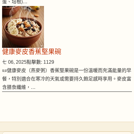
蛋、培根)…
健康麥皮香蕉堅果碗
七 06, 2025
點擊數: 1129
📜健康麥皮（燕麥粥）香蕉堅果碗是一份溫暖而充滿能量的早
餐，特別適合在寒冷的天氣或需要持久飽足感時享用。麥皮富
含膳食纖維，…