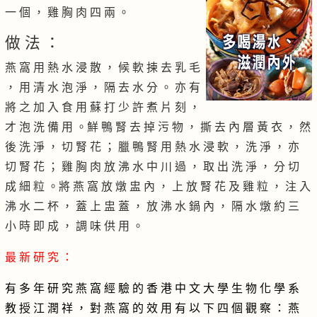
一 個 ， 雞 胸 肉 四 兩 。
做 法 ：
燕 窩 用 熱 水 浸 散 ， 候 軟 揀 去 乳 毛
， 用 清 水 泡 淨 ， 隔 去 水 分 。 亦 有
將 之 加 入 食 用 蘇 打 少 許 煮 片 刻 ，
才 泡 洗 備 用 。鮮 鴨 腎 去 掉 污 物 ， 撕 去 內 層 黃 衣 ， 然
後 洗 淨 ， 切 腎 花 ； 臘 鴨 腎 用 熱 水 浸 軟 ， 洗 淨 ， 亦
切 腎 花 ； 雞 胸 肉 放 沸 水 中 川 過 ， 取 出 洗 淨 ， 分 切
成 細 粒 。將 燕 窩 放 燉 盅 內 ， 上 放 腎 花 及 雞 粒 ， 注 入
沸 水 二 杯 ， 蓋 上 盅 蓋 ， 放 沸 水 鍋 內 ， 隔 水 燉 約 三
小 時 即 成 ， 調 味 供 用 。
最 新 研 究 ：
有 多 年 研 究 燕 窩 經 驗 的 香 港 中 文 大 學 生 物 化 學 系
教 授 江 潤 祥 ， 對 燕 窩 的 效 用 有 以 下 四 個 觀 察 ：
燕