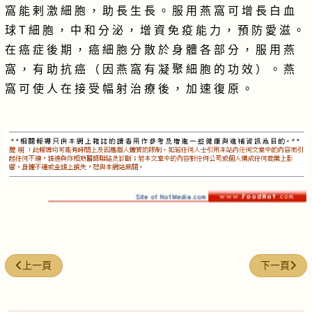
窩 能 剌 激 細 胞 ， 助 長 生 長 。 服 用 燕 窩 可 增 長 白 血
球 T 細 胞 ， 中 和 分 泌 ， 增 資 免 疫 能 力 ， 預 防 愛 滋 。
在 癌 症 後 期 ， 癌 細 胞 分 散 於 身 體 各 部 分 ， 服 用 燕
窩 ， 有 助 抗 癌 （ 因 燕 窩 有 凝 聚 細 胞 的 功 效 ） 。 燕
窩 可 使 人 在 接 受 幅 射 治 療 後 ， 加 速 復 原 。
上一篇文章: 燕窩燉魚膠
下一篇文章:
上一頁
下一頁