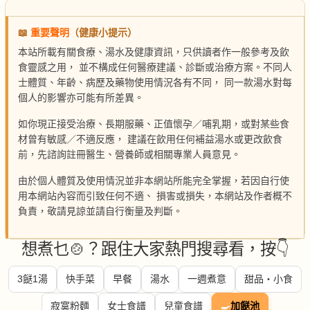
📖
重要聲明
（健康小提示）
本站所載有關食療、湯水及健康資訊，只供讀者作一般參考及飲
食靈感之用， 並不構成任何醫療建議、診斷或治療方案。不同人
士體質、年齡、病歷及藥物使用情況各有不同， 同一款湯水對每
個人的影響亦可能有所差異。
如你現正接受治療、長期服藥、正值懷孕／哺乳期，或對某些食
材曾有敏感／不適反應， 建議在飲用任何補益湯水或更改飲食
前，先諮詢註冊醫生、營養師或相關專業人員意見。
由於個人體質及使用情況並非本網站所能完全掌握，若因自行使
用本網站內容而引致任何不適、 損害或損失，本網站及作者概不
負責，敬請見諒並請自行衡量及判斷。
想煮乜🍲？跟住大家熱門搜尋看，按👇
3餸1湯
快手菜
早餐
湯水
一週煮意
甜品・小食
寂寞粉麵
女士食譜
兒童食譜
🍳
加餸池