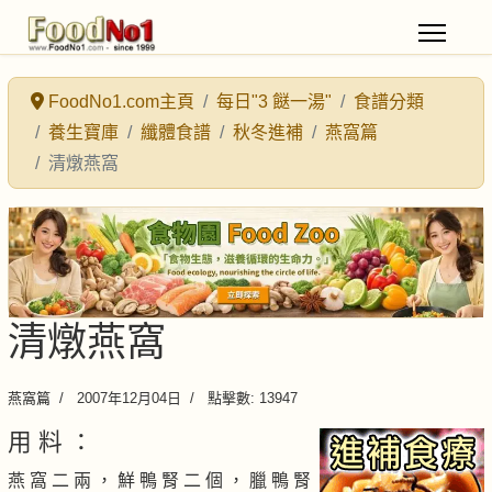
FoodNo1.com主頁
每日"3 餸一湯"
食譜分類
養生寶庫
纖體食譜
秋冬進補
燕窩篇
清燉燕窩
清燉燕窩
燕窩篇
2007年12月04日
點擊數: 13947
用 料 ：
燕 窩 二 兩 ， 鮮 鴨 腎 二 個 ， 臘 鴨 腎