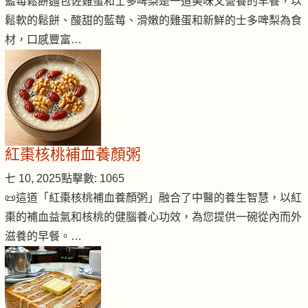
藍莓鬆餅麵包佐雞蛋和士多啤梨是一道美味又營養的早餐，以
鬆軟的鬆餅、酸甜的藍莓、滑嫩的雞蛋和新鮮的士多啤梨為食
材，口感豐富…
紅棗核桃補血養顏粥
七 10, 2025
點擊數: 1065
📜這道「紅棗核桃補血養顏粥」融合了中醫的養生智慧，以紅
棗的補血益氣和核桃的健腦養心功效，為您提供一碗從內而外
滋養的早餐。…