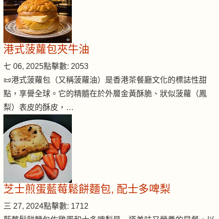
港式菠蘿包夾牛油
七 06, 2025
點擊數: 2053
📜港式菠蘿包（又稱菠蘿油）是香港茶餐廳文化的標誌性甜
點，享譽全球。它的精髓在於外層金黃酥脆、狀似菠蘿（鳳
梨）表皮的酥皮，…
芝士煎蛋藍莓鬆餅麵包, 配士多啤梨
三 27, 2024
點擊數: 1712