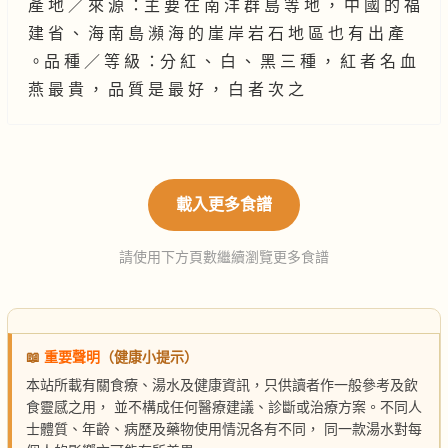
產 地 ／ 來 源 ：主 要 在 南 洋 群 島 等 地 ， 中 國 的 福
建 省 、 海 南 島 瀕 海 的 崖 岸 岩 石 地 區 也 有 出 產
。品 種 ／ 等 級 ：分 紅 、 白 、 黑 三 種 ， 紅 者 名 血
燕 最 貴 ， 品 質 是 最 好 ， 白 者 次 之
載入更多食譜
請使用下方頁數繼續瀏覽更多食譜
📖
重要聲明
（健康小提示）
本站所載有關食療、湯水及健康資訊，只供讀者作一般參考及飲
食靈感之用， 並不構成任何醫療建議、診斷或治療方案。不同人
士體質、年齡、病歷及藥物使用情況各有不同， 同一款湯水對每