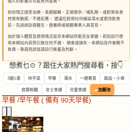
個人的影響亦可能有所差異。
如你現正接受治療、長期服藥、正值懷孕／哺乳期，或對某些食
材曾有敏感／不適反應， 建議在飲用任何補益湯水或更改飲食
前，先諮詢註冊醫生、營養師或相關專業人員意見。
由於個人體質及使用情況並非本網站所能完全掌握，若因自行使
用本網站內容而引致任何不適、 損害或損失，本網站及作者概不
負責，敬請見諒並請自行衡量及判斷。
想煮乜🍲？跟住大家熱門搜尋看，按👇
3餸1湯
快手菜
早餐
湯水
一週煮意
甜品・小食
寂寞粉麵
女士食譜
兒童食譜
🍳
加餸池
早餐 /早午餐 ( 備有 90天早餐)