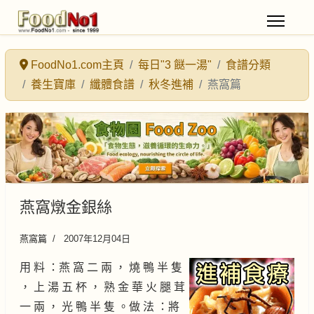
FoodNo1.com主頁
每日"3 餸一湯"
食譜分類
養生寶庫
纖體食譜
秋冬進補
燕窩篇
燕窩燉金銀絲
燕窩篇
2007年12月04日
用 料 ：燕 窩 二 兩 ， 燒 鴨 半 隻
， 上 湯 五 杯 ， 熟 金 華 火 腿 茸
一 兩 ， 光 鴨 半 隻 。做 法 ：將