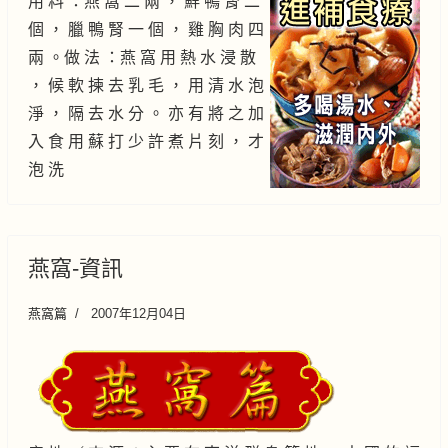
用 料 ：燕 窩 二 兩 ， 鮮 鴨 腎 二
個 ， 臘 鴨 腎 一 個 ， 雞 胸 肉 四
兩 。做 法 ：燕 窩 用 熱 水 浸 散
， 候 軟 揀 去 乳 毛 ， 用 清 水 泡
淨 ， 隔 去 水 分 。 亦 有 將 之 加
入 食 用 蘇 打 少 許 煮 片 刻 ， 才
泡 洗
燕窩-資訊
燕窩篇
2007年12月04日