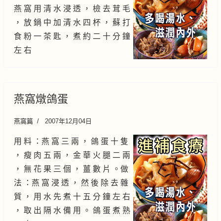
燕 窩 用 清 水 浸 透 ， 檢 去 茸 毛
， 放 鍋 中 加 清 水 四 杯 ， 蘇 打
食 粉 一 茶 匙 ， 煮 約 二 十 分 鐘
左 右
燕窩燉鴿蛋
燕窩篇
2007年12月04日
用 料 ：燕 窩 三 兩 ， 鴿 蛋 十 隻
， 瘦 肉 五 兩 ， 金 華 火 腿 二 兩
， 無 花 果 三 個 ， 薑 數 片 。做
法 ：燕 窩 浸 透 ， 然 後 除 去 雜
質 ， 用 水 先 煮 十 五 分 鐘 左 右
， 取 出 隔 水 備 用 。 鴿 蛋 煮 熟