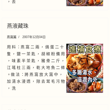
， 去
燕液藏珠
燕窩篇
2007年12月04日
用 料 ：燕 窩 二 兩 ， 鴿 蛋 二 十
隻 ， 鹽 一 茶 匙 ， 胡 椒 粉 備 用
， 味 素 半 茶 匙 ， 豬 骨 二 斤 ，
江 瑤 柱 三 兩 ， 乾 大 地 魚 二 條
。做 法 ：將 燕 窩 放 大 窩 中 ，
加 清 水 浸 透 ， 除 去 茸 毛 污 物
， 洗