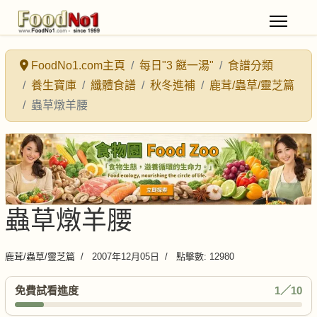
FoodNo1.com主頁
每日"3 餸一湯"
食譜分類
養生寶庫
纖體食譜
秋冬進補
鹿茸/蟲草/靈芝篇
蟲草燉羊腰
蟲草燉羊腰
鹿茸/蟲草/靈芝篇
2007年12月05日
點擊數: 12980
免費試看進度
1／10