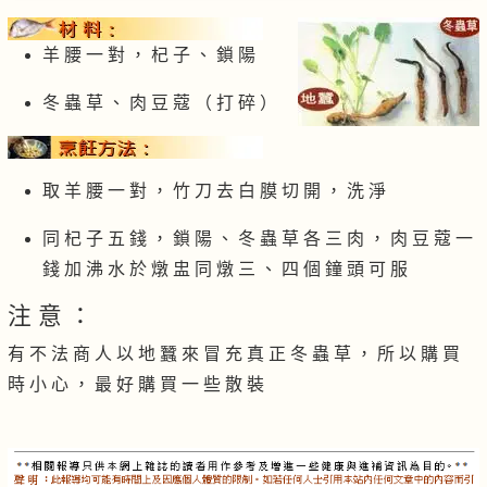
羊 腰 一 對 ， 杞 子 、 鎖 陽
冬 蟲 草 、 肉 豆 蔻 （ 打 碎 ）
取 羊 腰 一 對 ， 竹 刀 去 白 膜 切 開 ， 洗 淨
同 杞 子 五 錢 ， 鎖 陽 、 冬 蟲 草 各 三 肉 ， 肉 豆 蔻 一
錢 加 沸 水 於 燉 盅 同 燉 三 、 四 個 鐘 頭 可 服
注 意 ：
有 不 法 商 人 以 地 蠶 來 冒 充 真 正 冬 蟲 草 ， 所 以 購 買
時 小 心 ， 最 好 購 買 一 些 散 裝