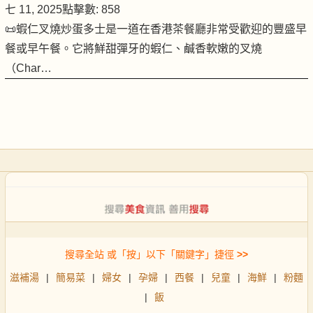
七 11, 2025
點擊數: 858
📜蝦仁叉燒炒蛋多士是一道在香港茶餐廳非常受歡迎的豐盛早
餐或早午餐。它將鮮甜彈牙的蝦仁、鹹香軟嫩的叉燒
（Char…
搜尋全站 或「按」以下「關鍵字」捷徑
>>
滋補湯
|
簡易菜
|
婦女
|
孕婦
|
西餐
|
兒童
|
海鮮
|
粉麵
|
飯