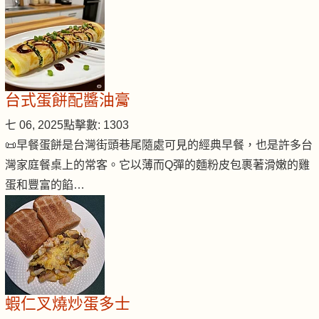
台式蛋餅配醬油膏
七 06, 2025
點擊數: 1303
📜早餐蛋餅是台灣街頭巷尾隨處可見的經典早餐，也是許多台
灣家庭餐桌上的常客。它以薄而Q彈的麵粉皮包裹著滑嫩的雞
蛋和豐富的餡…
蝦仁叉燒炒蛋多士