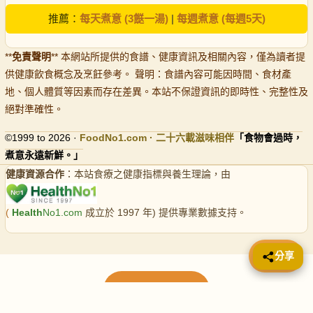
推薦：
每天煮意 (3餸一湯)
|
每週煮意 (每週5天)
**
免責聲明
** 本網站所提供的食譜、健康資訊及相關內容，僅為讀者提
供健康飲食概念及烹飪參考。 聲明：食譜內容可能因時間、食材產
地、個人體質等因素而存在差異。本站不保證資訊的即時性、完整性及
絕對準確性。
©1999 to 2026 ·
FoodNo1
.com · 二十六載滋味相伴
「食物會過時，
煮意永遠新鮮。」
健康資源合作
：本站食療之健康指標與養生理論，由
(
Health
No1.com
成立於 1997 年) 提供專業數據支持。
📤 分享
分享
載入更多食譜