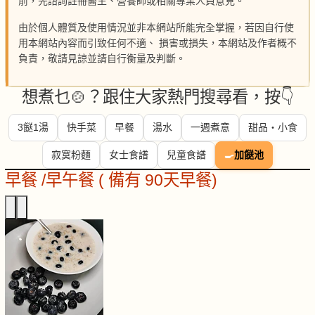
前，先諮詢註冊醫生、營養師或相關專業人員意見。
由於個人體質及使用情況並非本網站所能完全掌握，若因自行使
用本網站內容而引致任何不適、 損害或損失，本網站及作者概不
負責，敬請見諒並請自行衡量及判斷。
想煮乜🍲？跟住大家熱門搜尋看，按👇
3餸1湯
快手菜
早餐
湯水
一週煮意
甜品・小食
寂寞粉麵
女士食譜
兒童食譜
🍳
加餸池
早餐 /早午餐 ( 備有 90天早餐)