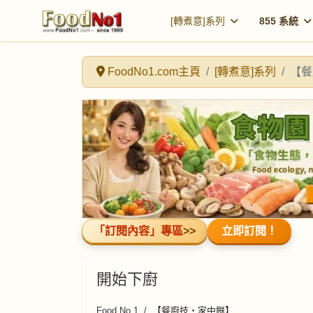
[轉煮意]系列
855 系統
FoodNo1.com主頁
[轉煮意]系列
【餐
「訂閱內容」專區
>>
立即訂閱！
開始下廚
Food No.1
【餐廚技・家中餸】