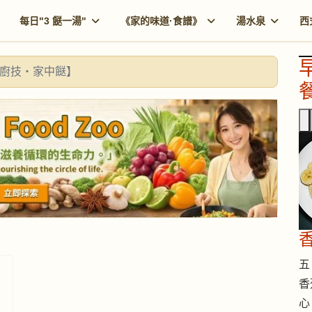
每日"3 餸一湯"
《家的味道·食譜》
湯水泉
西
廚技・家中餸】
餐
香
五 
香
心