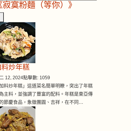
《寂寞粉麵（等你）》
加料炒年糕
 12, 2024
點擊數: 1059
加料炒年糕」這道菜名簡單明瞭，突出了年糕
為主料，並強調了豐富的配料。年糕是東亞傳
的節慶食品，象徵團圓、吉祥，在不同…