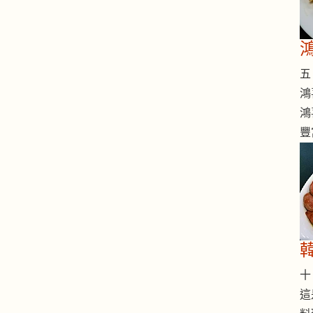
五 
鴻
鴻
豐
十 
這