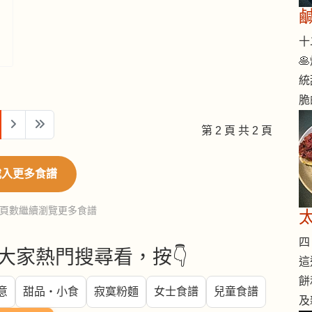
十二

統
脆
第 2 頁 共 2 頁
載入更多食譜
頁數繼續瀏覽更多食譜
四 
大家熱門搜尋看，按👇
這
餅
意
甜品・小食
寂寞粉麵
女士食譜
兒童食譜
及