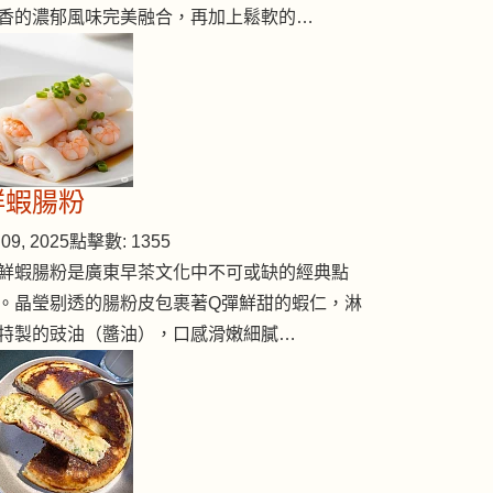
香的濃郁風味完美融合，再加上鬆軟的…
鮮蝦腸粉
09, 2025
點擊數: 1355
鮮蝦腸粉是廣東早茶文化中不可或缺的經典點
。晶瑩剔透的腸粉皮包裹著Q彈鮮甜的蝦仁，淋
特製的豉油（醬油），口感滑嫩細膩…