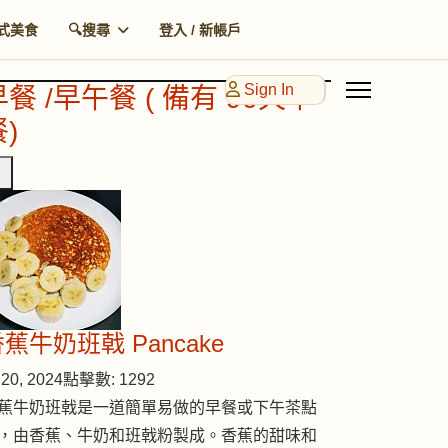
式美食
🔍搜尋
登入 / 新帳戶
Sign In
早餐 /早午餐 ( 備有 90天早
)
蕉牛奶班戟 Pancake
20, 2024
點擊數: 1292
蕉牛奶班戟是一道簡單易做的早餐或下午茶點
，由香蕉、牛奶和班戟粉製成。香蕉的甜味和