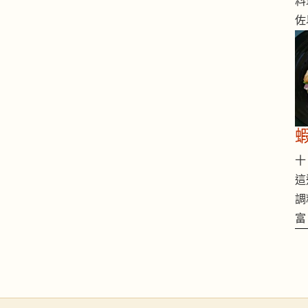
料
佐
十 
這
調
富