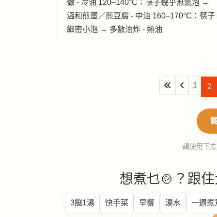
做 - 冷油 120–140°C：筷子幾乎無氣泡 →
溫和煎蛋／煎豆腐 - 中油 160–170°C：筷子
細密小泡 → 多數油炸 - 熱油
1
2
請使用下方
想煮乜🍲？跟住
3餸1湯
快手菜
早餐
湯水
一週煮