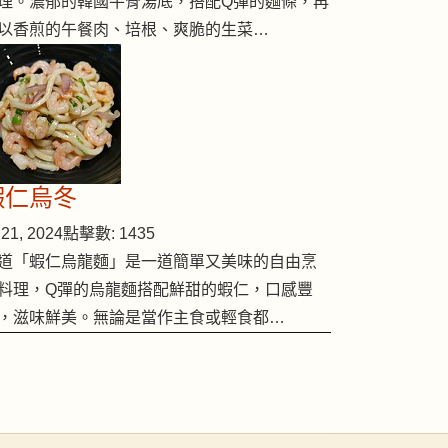
理。濃郁的韓國牛骨湯底，搭配Q彈的麵條，再
以香煎的午餐肉、培根、爽脆的生菜…
蝦仁烏冬
21, 2024
點擊數: 1435
道「蝦仁烏龍麵」是一道簡單又美味的自由烹
料理，Q彈的烏龍麵搭配鮮甜的蝦仁，口感豐
，滋味鮮美。無論是當作主食或輕食都…