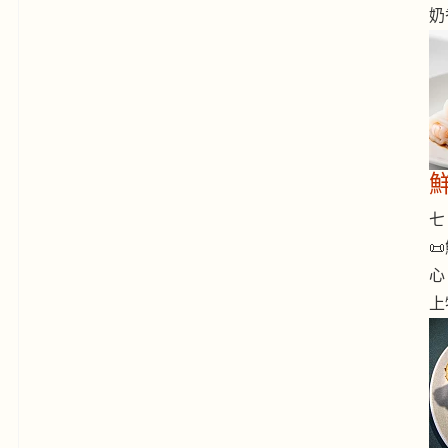
奶
七 

心
上