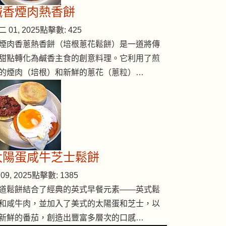
鹹香煙肉熱香餅
 01, 2025
點擊數: 425
煙肉香蔥熱香餅（培根蔥花鬆餅）是一道將傳
甜點轉化為鹹香主食的創意料理。它利用了煎
的煙肉（培根）和新鮮的蔥花（蔥粒）…
太陽蛋咸牛芝士鬆餅
09, 2025
點擊數: 1385
道鬆餅結合了經典的英式早餐元素——英式鬆
和咸牛肉，並加入了美式的太陽蛋和芝士，以
新鮮的番茄，創造出豐富多層次的口感…