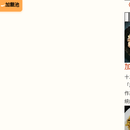
🍳
加餸池
十二
「
作
統