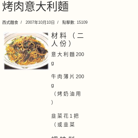
烤肉意大利麵
西式麵食
2007年10月10日
點擊數: 15109
材 料 （ 二
人 份 ）
意 大 利 麵 200
g
牛 肉 薄 片 200
g
（ 烤 奶 油 用
）
韭 菜 花 1 把
（ 或 韭 菜