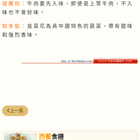
提 醒 你 ：
牛 肉 要 先 入 味 ， 即 使 是 上 等 牛 肉 ， 不 入
味 也 不 會 好 味 。
知 多 些 ：
韭 菜 花 為 具 中 國 特 色 的 蔬 菜 ， 帶 有 甜 味
和 強 烈 香 味 。
上一篇文章: 親子便當
上一頁
西餐
食譜