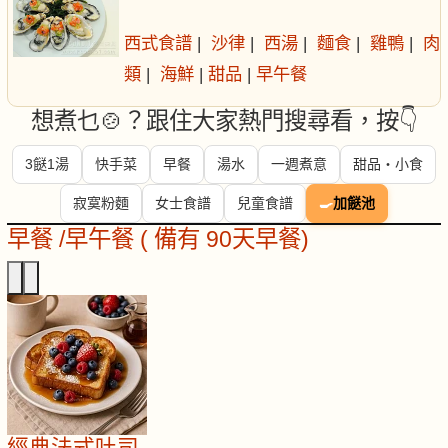
西式食譜
|
沙律
|
西湯
|
麵食
|
雞鴨
|
肉
類
|
海鮮
|
甜品
|
早午餐
想煮乜🍲？跟住大家熱門搜尋看，按👇
3餸1湯
快手菜
早餐
湯水
一週煮意
甜品・小食
寂寞粉麵
女士食譜
兒童食譜
🍳
加餸池
早餐 /早午餐 ( 備有 90天早餐)
經典法式吐司