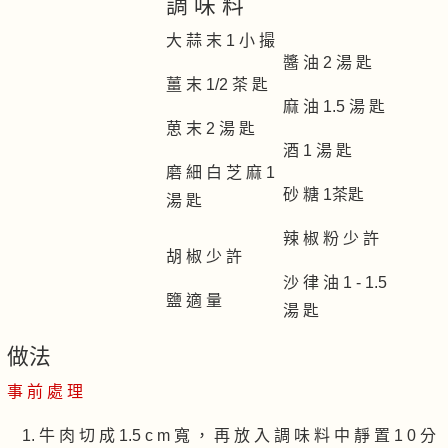
調 味 料
大 蒜 末 1 小 撮
醬 油 2 湯 匙
薑 末 1/2 茶 匙
麻 油 1.5 湯 匙
葸 末 2 湯 匙
酒 1 湯 匙
磨 細 白 芝 麻 1
砂 糖 1茶匙
湯 匙
辣 椒 粉 少 許
胡 椒 少 許
沙 律 油 1 - 1.5
鹽 適 量
湯 匙
做法
事 前 處 理
牛 肉 切 成 1.5 c m 寬 ， 再 放 入 調 味 料 中 靜 置 1 0 分