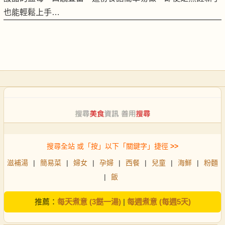
也能輕鬆上手…
搜尋全站 或「按」以下「關鍵字」捷徑
>>
滋補湯
|
簡易菜
|
婦女
|
孕婦
|
西餐
|
兒童
|
海鮮
|
粉麵
|
飯
推薦：
每天煮意 (3餸一湯)
|
每週煮意 (每週5天)