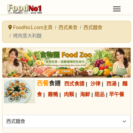
FoodNo1.com主頁
西式美食
西式麵食
烤肉意大利麵
西餐
食譜
西式食譜
|
沙律
|
西湯
|
麵
食
|
雞鴨
|
肉類
|
海鮮
|
甜品
|
早午餐
選擇食譜分類