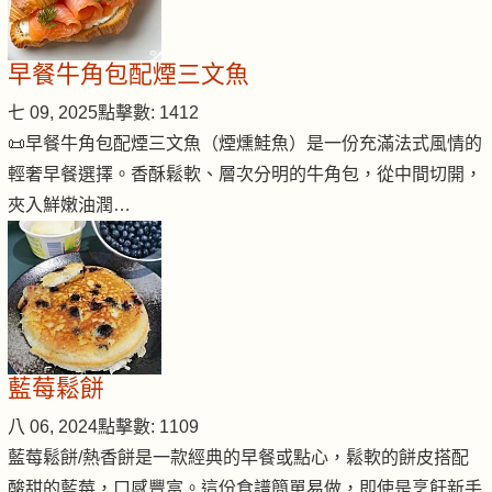
早餐牛角包配煙三文魚
七 09, 2025
點擊數: 1412
📜早餐牛角包配煙三文魚（煙燻鮭魚）是一份充滿法式風情的
輕奢早餐選擇。香酥鬆軟、層次分明的牛角包，從中間切開，
夾入鮮嫩油潤…
藍莓鬆餅
八 06, 2024
點擊數: 1109
藍莓鬆餅/熱香餅是一款經典的早餐或點心，鬆軟的餅皮搭配
酸甜的藍莓，口感豐富。這份食譜簡單易做，即使是烹飪新手