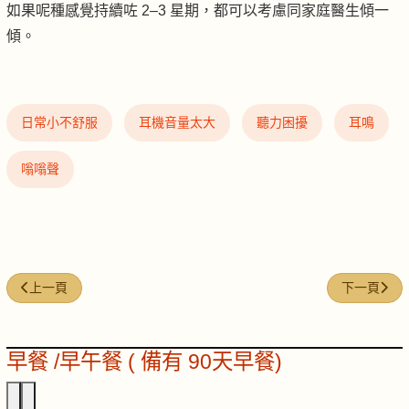
如果呢種感覺持續咗 2–3 星期，都可以考慮同家庭醫生傾一
傾。
日常小不舒服
耳機音量太大
聽力困擾
耳鳴
嗡嗡聲
上一篇文章: NFW-33｜手腳笨拙／成日打翻嘢
下一篇文章:
上一頁
下一頁
早餐 /早午餐 ( 備有 90天早餐)