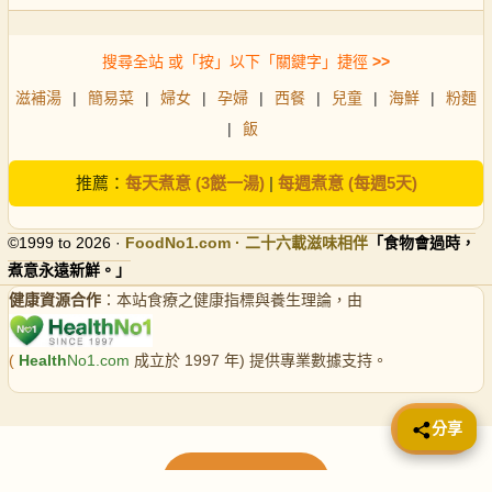
搜尋全站 或「按」以下「關鍵字」捷徑
>>
滋補湯
|
簡易菜
|
婦女
|
孕婦
|
西餐
|
兒童
|
海鮮
|
粉麵
|
飯
推薦：
每天煮意 (3餸一湯)
|
每週煮意 (每週5天)
©1999 to 2026 ·
FoodNo1
.com · 二十六載滋味相伴
「食物會過時，
煮意永遠新鮮。」
健康資源合作
：本站食療之健康指標與養生理論，由
(
Health
No1.com
成立於 1997 年) 提供專業數據支持。
📤 分享
分享
載入更多食譜