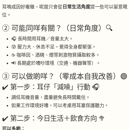
耳鳴成因好複雜，呢度只會從
日常生活角度
提一些可以留意嘅
位。
② 可能同咩有關？（日常角度）🔍
🎧 長時間用耳機／音量太大。
😰 壓力大、休息不足，覺得全身都緊張。
☕ 咖啡因、酒精、煙等刺激物質攝取較多。
📢 長期處於嘈吵環境（交通、機器聲等）。
③ 可以做啲咩？（零成本自我改善）🟢
✔️ 第一步：耳仔「減噪」行動 🎧
調低耳機音量，盡量避免長時間戴住。
如果工作環境好嘈，可以考慮用耳塞保護聽力。
✔️ 第二步：今日生活＋飲食方向 🥦
可以多啲：