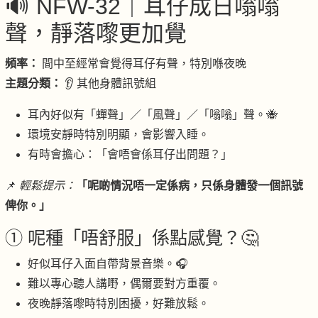
🔊 NFW-32｜耳仔成日嗡嗡
聲，靜落嚟更加覺
頻率：
間中至經常會覺得耳仔有聲，特別喺夜晚
主題分類：
👂 其他身體訊號組
耳內好似有「蟬聲」／「風聲」／「嗡嗡」聲。🐝
環境安靜時特別明顯，會影響入睡。
有時會擔心：「會唔會係耳仔出問題？」
📌
輕鬆提示：
「呢啲情況唔一定係病，只係身體發一個訊號
俾你。」
① 呢種「唔舒服」係點感覺？🤔
好似耳仔入面自帶背景音樂。🎧
難以專心聽人講嘢，偶爾要對方重覆。
夜晚靜落嚟時特別困擾，好難放鬆。