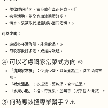
規律睡眠時間，讓身體有真正休息。😴
適量活動，幫全身血液循環好啲。
清水、淡茶取代過量咖啡因同酒精。💧
可以少啲：
連續多杯濃咖啡、能量飲品。☕
每晚都飲好多酒，或經常吸煙。
④ 可以考慮嘅家常菜式方向 🍲
「清爽家常餐」：
少油少鹽、以蒸煮為主，減少過鹹重
味。
「補水湯品」：
冬瓜湯、菜乾湯、合掌瓜湯。
「水果小點」：
橙、奇異果、藍莓等（視乎個人情況）。
⑤ 何時應該搵專業幫手？⚠️