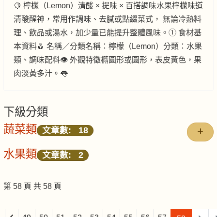
🍋 檸檬（Lemon）清酸 × 提味 × 百搭調味水果檸檬味道
清酸醒神，常用作調味、去膩或點綴菜式， 無論冷熱料
理、飲品或湯水，加少量已能提升整體風味。① 食材基
本資料🧂 名稱／分類名稱：檸檬（Lemon）分類：水果
類、調味配料👁️ 外觀特徵橢圓形或圓形，表皮黃色，果
肉淡黃多汁。👅
下級分類
蔬菜類
文章數: 18
水果類
文章數: 2
第 58 頁 共 58 頁