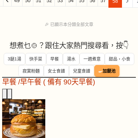
49
50
51
52
53
54
55
56
57
58
🎉 已顯示本分類全部文章
想煮乜🍲？跟住大家熱門搜尋看，按👇
3餸1湯
快手菜
早餐
湯水
一週煮意
甜品・小食
寂寞粉麵
女士食譜
兒童食譜
🍳
加餸池
早餐 /早午餐 ( 備有 90天早餐)