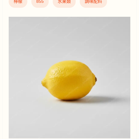
檸檬
855
水果類
調味配料