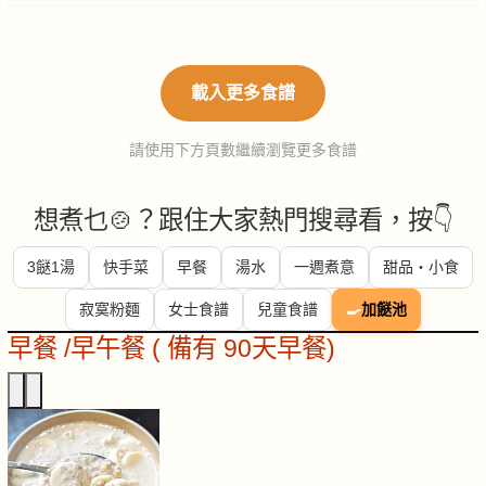
載入更多食譜
請使用下方頁數繼續瀏覽更多食譜
想煮乜🍲？跟住大家熱門搜尋看，按👇
3餸1湯
快手菜
早餐
湯水
一週煮意
甜品・小食
寂寞粉麵
女士食譜
兒童食譜
🍳
加餸池
早餐 /早午餐 ( 備有 90天早餐)