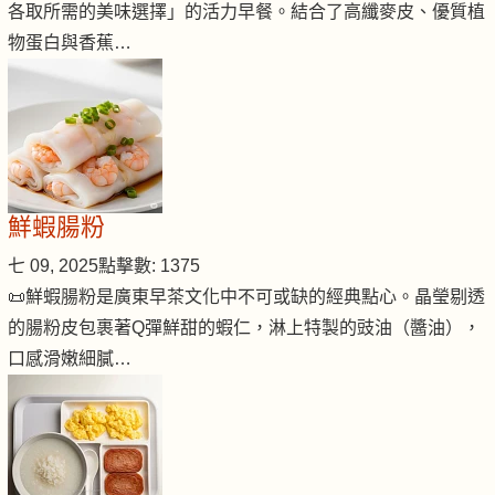
各取所需的美味選擇」的活力早餐。結合了高纖麥皮、優質植
物蛋白與香蕉…
鮮蝦腸粉
七 09, 2025
點擊數: 1375
📜鮮蝦腸粉是廣東早茶文化中不可或缺的經典點心。晶瑩剔透
的腸粉皮包裹著Q彈鮮甜的蝦仁，淋上特製的豉油（醬油），
口感滑嫩細膩…