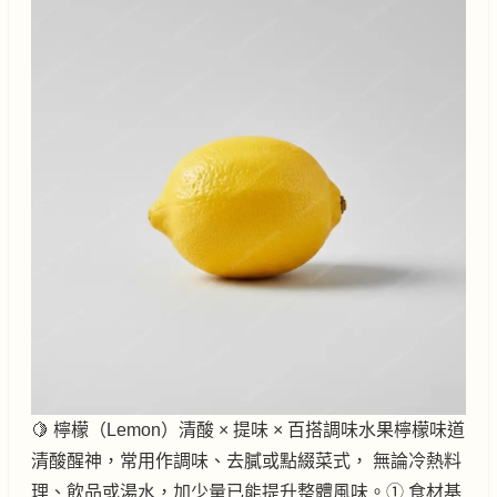
🍋 檸檬（Lemon）清酸 × 提味 × 百搭調味水果檸檬味道
清酸醒神，常用作調味、去膩或點綴菜式， 無論冷熱料
理、飲品或湯水，加少量已能提升整體風味。① 食材基