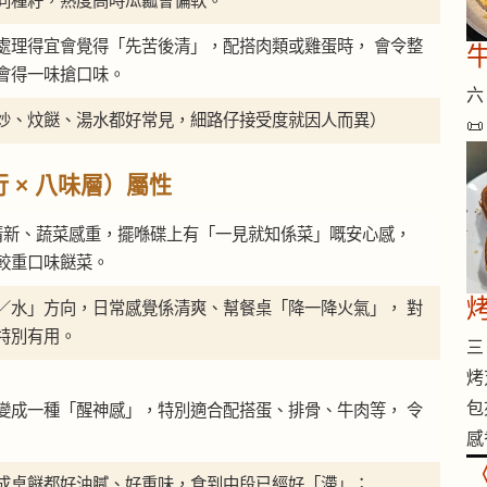
同種籽，熟度高時瓜瓤會偏軟。
處理得宜會覺得「先苦後清」，配搭肉類或雞蛋時， 會令整
會得一味搶口味。
六 
炒、炆餸、湯水都好常見，細路仔接受度就因人而異）

 × 八味層）屬性
到清新、蔬菜感重，擺喺碟上有「一見就知係菜」嘅安心感，
較重口味餸菜。
烤
／水」方向，日常感覺係清爽、幫餐桌「降一降火氣」， 對
特別有用。
三 
烤
包
變成一種「醒神感」，特別適合配搭蛋、排骨、牛肉等， 令
感
成桌餸都好油膩、好重味，食到中段已經好「滯」；