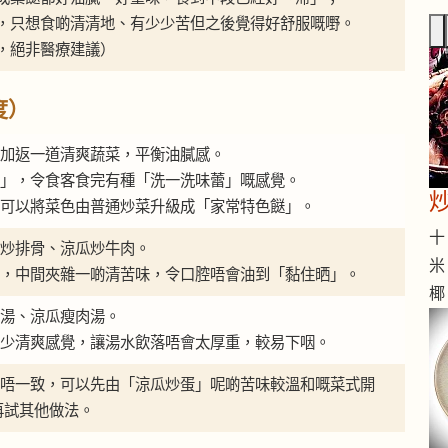
，只想食啲清清地、有少少苦但之後覺得好舒服嘅嘢。
，絕非醫療建議）
度）
加返一道清爽蔬菜，平衡油膩感。
」，令食客食完有種「洗一洗味蕾」嘅感覺。
可以將菜色由普通炒菜升級成「家常特色餸」。
十 
炒排骨、涼瓜炒牛肉。
米
，中間夾雜一啲清苦味，令口腔唔會油到「黏住晒」。
椰
湯、涼瓜瘦肉湯。
少清爽感覺，讓湯水飲落唔會太厚重，較易下咽。
唔一致，可以先由「涼瓜炒蛋」呢啲苦味較溫和嘅菜式開
再試其他做法。