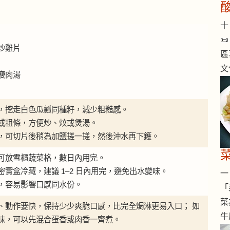
十 

炒雞片
區
文
瘦肉湯
，挖走白色瓜瓤同種籽，減少粗糙感。
或粗條，方便炒、炆或煲湯。
，可切片後稍為加鹽搓一搓，然後沖水再下鑊。
可放雪櫃蔬菜格，數日內用完。
實盒冷藏，建議 1–2 日內用完，避免出水變味。
一 
，容易影響口感同水份。
「
菜
、動作要快，保持少少爽脆口感，比完全焗淋更易入口； 如
牛
味，可以先混合蛋香或肉香一齊煮。