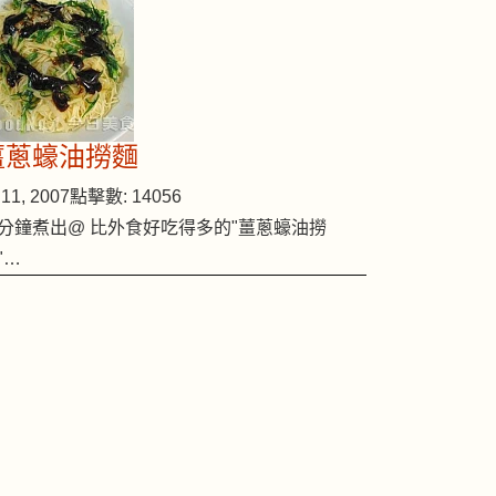
薑蔥蠔油撈麵
11, 2007
點擊數: 14056
分鐘煮出@ 比外食好吃得多的"薑蔥蠔油撈
"…