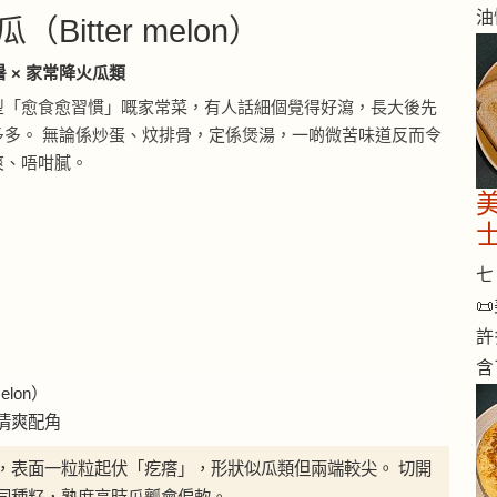
油
瓜（Bitter melon）
暑 × 家常降火瓜類
型「愈食愈習慣」嘅家常菜，有人話細個覺得好瀉，長大後先
多多。 無論係炒蛋、炆排骨，定係煲湯，一啲微苦味道反而令
爽、唔咁膩。
七 

許
含
elon）
清爽配角
，表面一粒粒起伏「疙瘩」，形狀似瓜類但兩端較尖。 切開