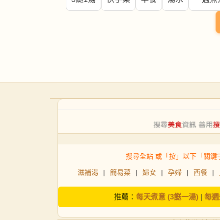
搜尋全站 或「按」以下「關鍵
滋補湯
|
簡易菜
|
婦女
|
孕婦
|
西餐
|
推薦：
每天煮意 (3餸一湯)
|
每週