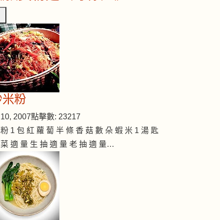
炒米粉
10, 2007
點擊數: 23217
 粉 1 包 紅 蘿 蔔 半 條 香 菇 數 朵 蝦 米 1 湯 匙
 菜 適 量 生 抽 適 量 老 抽 適 量…