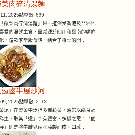
酸菜肉碎清湯麵
11, 2025
點擊數: 839
「酸菜肉碎清湯麵」是一道深受香港及亞洲地
喜愛的湯麵主食，靈感源於四川和雲南的麵條
化。這款家常版食譜，結合了酸菜的開…
菜遠鹵牛展炒河
05, 2025
點擊數: 2113
菜遠」在粵菜中泛指多種蔬菜，通常以綠葉蔬
為主，取其「遠」字有豐富、多樣之意。「鹵
展」則是將牛腱以鹵水滷製而成，口感…