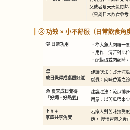
又或者夏天天氣悶熱
（只屬日常飲食參考
③ 功效 × 小不舒服（日常飲食角
💡 日常功用
・為大魚大肉嘅一餐
・用作「清苦對比位
・配搭蛋或肉類時，
🥵
建議吃法：豉汁涼瓜
成日覺得成桌餸好膩
感覺：肉味香濃之餘
😰 夏天成日覺得
建議吃法：涼瓜排骨
「好焗、好熱氣」
用意：以苦瓜帶來少
👨‍👩‍👧
若家人對苦味接受度
家庭共享角度
始， 慢慢習慣之後