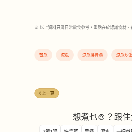
※ 以上資料只屬日常飲食參考，重點在於認識食材、
苦瓜
涼瓜
涼瓜排骨湯
涼瓜炒
上一篇文章: 🍅 番茄（Tomato）
上一頁
想煮乜🍲？跟住
3餸1湯
快手菜
早餐
湯水
一週煮