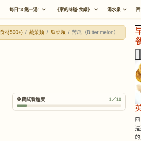
每日"3 餸一湯"
《家的味道·食譜》
湯水泉
西
食材500+)
蔬菜類
瓜菜類
苦瓜（Bitter melon）
餐
）
免費試看進度
1／10
四 
這
的