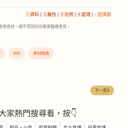
①資料
|
②屬性
|
③功用
|
④處理
|
↑ 回頂部
善用食材，絕不等同任何專業醫療意見。
蛋
855
食材指南
下一篇文章: 冬瓜（Wi
下一頁
大家熱門搜尋看，按👇
意
甜品・小食
寂寞粉麵
女士食譜
兒童食譜