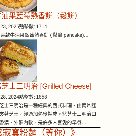
牛油果藍莓熱香餅（鬆餅）
23, 2025
點擊數: 1714
 這款牛油果藍莓熱香餅 ( 鬆餅 pancake)…
芝士三明治 [Grilled Cheese]
28, 2024
點擊數: 1858
芝士三明治是一種經典的西式料理，由兩片麵
夾著芝士，經過加熱後製成。烤芝士三明治口
香濃，外酥內軟，是許多人喜愛的早餐…
《寂寞粉麵（等你）》