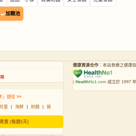
🍳
加餸池
健康資源合作
：本站食療之健康
(
Health
No1.com
成立於 1997
字」捷徑
>>
兒童
|
海鮮
|
粉麵
|
飯
煮意 (每週5天)