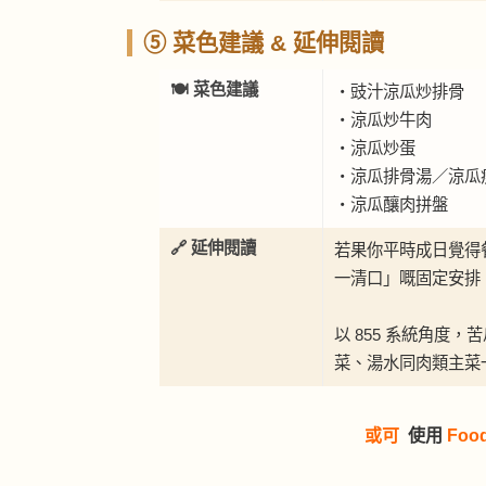
⑤ 菜色建議 & 延伸閱讀
🍽 菜色建議
・豉汁涼瓜炒排骨
・涼瓜炒牛肉
・涼瓜炒蛋
・涼瓜排骨湯／涼瓜
・涼瓜釀肉拼盤
🔗 延伸閱讀
若果你平時成日覺得餐
一清口」嘅固定安排
以 855 系統角度，
菜、湯水同肉類主菜
或可
使用
Foo