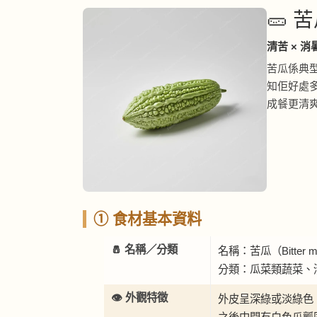
🥒 苦
清苦 × 消
苦瓜係典
知佢好處
成餐更清
① 食材基本資料
🧂 名稱／分類
名稱：苦瓜（Bitter m
分類：瓜菜類蔬菜、
👁️ 外觀特徵
外皮呈深綠或淡綠色