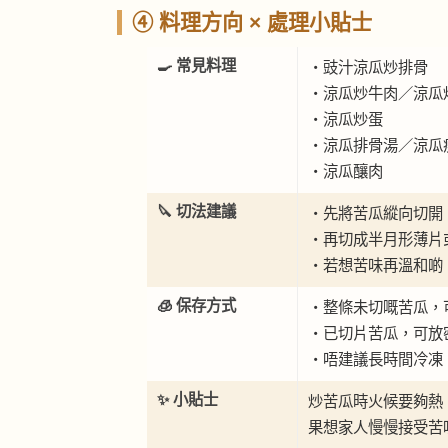
④ 料理方向 × 處理小貼士
🍳 常見料理
・豉汁涼瓜炒排骨
・涼瓜炒牛肉／涼瓜
・涼瓜炒蛋
・涼瓜排骨湯／涼瓜
・涼瓜釀肉
🔪 切法建議
・先將苦瓜縱向切開
・再切成半月形薄片
・若想苦味再溫和啲
🧊 保存方式
・整條未切嘅苦瓜，
・已切片苦瓜，可放密
・唔建議長時間冷凍
✨ 小貼士
炒苦瓜時火候要夠熱
果想家人慢慢接受苦