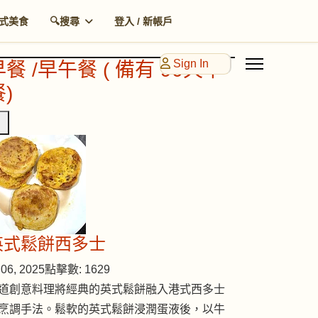
式美食
🔍搜尋
登入 / 新帳戶
Sign In
早餐 /早午餐 ( 備有 90天早
)
英式鬆餅西多士
06, 2025
點擊數: 1629
道創意料理將經典的英式鬆餅融入港式西多士
烹調手法。鬆軟的英式鬆餅浸潤蛋液後，以牛