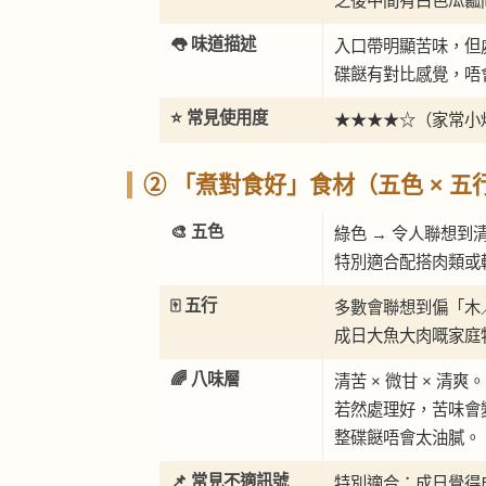
之後中間有白色瓜瓤
👅 味道描述
入口帶明顯苦味，但
碟餸有對比感覺，唔
⭐ 常見使用度
★★★★☆（家常小
② 「煮對食好」食材（五色 × 五行
🎨 五色
綠色 → 令人聯想
特別適合配搭肉類或
🀄 五行
多數會聯想到偏「木
成日大魚大肉嘅家庭
🌈 八味層
清苦 × 微甘 × 清爽。
若然處理好，苦味會
整碟餸唔會太油膩。
📌 常見不適訊號
特別適合：成日覺得