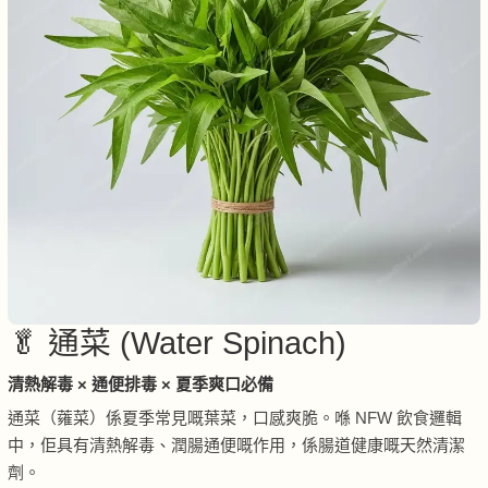
🥬 通菜 (Water Spinach)
清熱解毒 × 通便排毒 × 夏季爽口必備
通菜（蕹菜）係夏季常見嘅葉菜，口感爽脆。喺 NFW 飲食邏輯
中，佢具有清熱解毒、潤腸通便嘅作用，係腸道健康嘅天然清潔
劑。