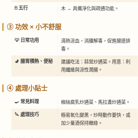
🀄 五行
木 → 具備淨化與疏通功能。
③ 功效 × 小不舒服
💡 日常功用
清熱涼血，消腫解毒，促進腸道排
毒。
🚽 腸胃積熱、便秘
建議吃法：蒜茸炒通菜。用意：利
用纖維與涼性潤腸。
④ 處理小貼士
🍳 常見料理
椒絲腐乳炒通菜、馬拉盞炒通菜。
🔪 處理技巧
極易氧化變黑，炒時動作要快，或
加少量酒保持嫩綠。