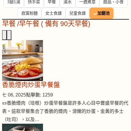
3餸1湯
快手菜
早餐
湯水
一週煮意
甜品・小食
寂寞粉麵
女士食譜
兒童食譜
🍳
加餸池
早餐 /早午餐 ( 備有 90天早餐)
香脆煙肉炒蛋早餐盤
七 06, 2025
點擊數: 1259
📜香脆煙肉（培根）炒蛋早餐盤是許多人心目中豐盛早餐的代
表。這款早餐集合了香脆的煙肉、滑嫩的炒蛋、金黃的多士
（吐司），以及…