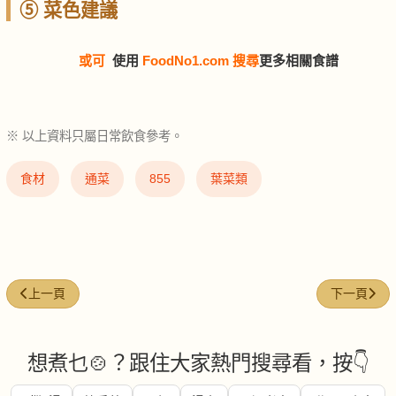
⑤ 菜色建議
或可
使用
FoodNo1.com 搜尋
更多相關食譜
※ 以上資料只屬日常飲食參考。
食材
通菜
855
葉菜類
上一篇文章: 芝士 (Cheese)
下一篇文章: 龍
上一頁
下一頁
想煮乜🍲？跟住大家熱門搜尋看，按👇