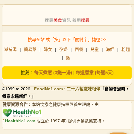
搜尋全站 或「按」以下「關鍵字」捷徑
>>
滋補湯
|
簡易菜
|
婦女
|
孕婦
|
西餐
|
兒童
|
海鮮
|
粉麵
|
飯
推薦：
每天煮意 (3餸一湯)
|
每週煮意 (每週5天)
©1999 to 2026 ·
FoodNo1
.com · 二十六載滋味相伴
「食物會過時，
煮意永遠新鮮。」
健康資源合作
：本站食療之健康指標與養生理論，由
(
Health
No1.com
成立於 1997 年) 提供專業數據支持。