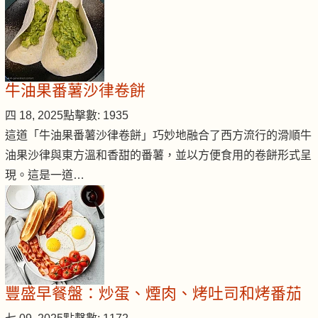
牛油果番薯沙律卷餅
四 18, 2025
點擊數: 1935
這道「牛油果番薯沙律卷餅」巧妙地融合了西方流行的滑順牛
油果沙律與東方溫和香甜的番薯，並以方便食用的卷餅形式呈
現。這是一道…
豐盛早餐盤：炒蛋、煙肉、烤吐司和烤番茄