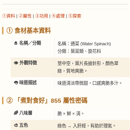
①資料
|
②屬性
|
③功用
|
④處理
|
⑤探索
① 食材基本資料
🧂 名稱／分類
名稱：通菜 (Water Spinach)
分類：葉菜類、旋花科
👁️ 外觀特徵
莖中空，葉片長披針形，顏色翠
綠，質地爽脆。
👅 味道描述
味道清淡帶微甜，口感爽脆多汁。
② 「煮對食好」855 屬性密碼
🌈 八味層
脆 × 鮮 × 清。
🎨 五色
綠色 → 入肝經，有助於理氣。