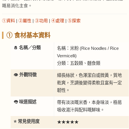
嘅易消化主食。
①資料
|
②屬性
|
③功用
|
④處理
|
⑤探索
① 食材基本資料
🧂 名稱／分類
名稱：米粉 (Rice Noodles / Rice
Vermicelli)
分類：五穀類、麵食類
👁️ 外觀特徵
細長絲狀，色澤潔白或微黃，質地
乾爽，烹調後變得柔軟且富有一定
韌性。
👅 味道描述
帶有淡淡嘅米香，本身味淡，極易
吸收湯汁與配料嘅鮮味。
⭐ 常見使用度
★★★★★