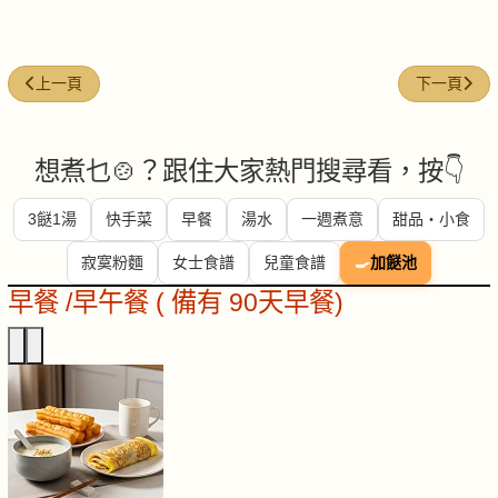
上一篇文章: 黑豆 (Black Bean)
下一篇文章: 西
上一頁
下一頁
想煮乜🍲？跟住大家熱門搜尋看，按👇
3餸1湯
快手菜
早餐
湯水
一週煮意
甜品・小食
寂寞粉麵
女士食譜
兒童食譜
🍳
加餸池
早餐 /早午餐 ( 備有 90天早餐)