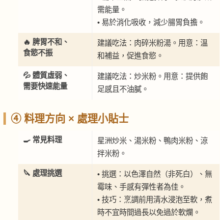
需能量。
• 易於消化吸收，減少腸胃負擔。
🔥 脾胃不和、
建議吃法：肉碎米粉湯。用意：溫
食慾不振
和補益，促進食慾。
💦 體質虛弱、
建議吃法：炒米粉。用意：提供飽
需要快速能量
足感且不油膩。
④ 料理方向 × 處理小貼士
🍳 常見料理
星洲炒米、湯米粉、鴨肉米粉、涼
拌米粉。
🔪 處理挑選
• 挑選：以色澤自然（非死白）、無
霉味、手感有彈性者為佳。
• 技巧：烹調前用清水浸泡至軟，煮
時不宜時間過長以免過於軟爛。