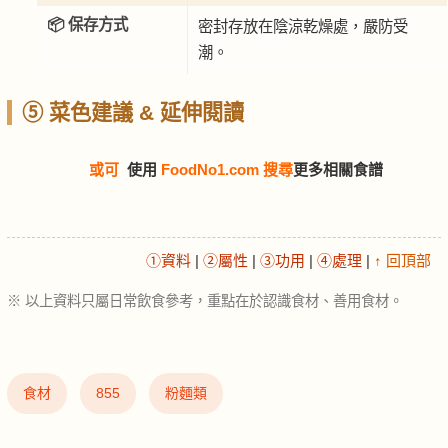
📦 保存方式
密封存放在陰涼乾燥處，嚴防受
潮。
⑤ 菜色建議 & 延伸閱讀
或可
使用
FoodNo1.com 搜尋
更多相關食譜
①資料
|
②屬性
|
③功用
|
④處理
|
↑ 回頂部
※ 以上資料只屬日常飲食參考，重點在於認識食材、善用食材。
食材
855
粉麵類