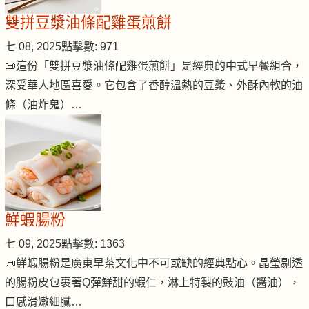
雙拼豆漿油條配雞蛋煎餅
七 08, 2025
點擊數: 971
📜這份「雙拼豆漿油條配雞蛋煎餅」是經典的中式早餐組合，
深受華人地區喜愛。它包含了香醇溫熱的豆漿、外酥內軟的油
條（油炸鬼）…
鮮蝦腸粉
七 09, 2025
點擊數: 1363
📜鮮蝦腸粉是廣東早茶文化中不可或缺的經典點心。晶瑩剔透
的腸粉皮包裹著Q彈鮮甜的蝦仁，淋上特製的豉油（醬油），
口感滑嫩細膩…