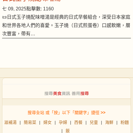
七 09, 2025
點擊數: 1160
📜日式玉子燒配味噌湯是經典的日式早餐組合，深受日本家庭
和世界各地人們的喜愛。玉子燒（日式煎蛋卷）口感軟嫩，層
次豐富，帶有…
搜尋全站 或「按」以下「關鍵字」捷徑
>>
滋補湯
|
簡易菜
|
婦女
|
孕婦
|
西餐
|
兒童
|
海鮮
|
粉麵
|
飯