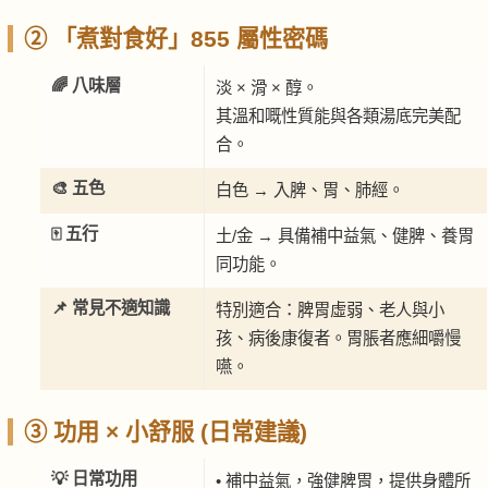
② 「煮對食好」855 屬性密碼
🌈 八味層
淡 × 滑 × 醇。
其溫和嘅性質能與各類湯底完美配
合。
🎨 五色
白色 → 入脾、胃、肺經。
🀄 五行
土/金 → 具備補中益氣、健脾、養胃
同功能。
📌 常見不適知識
特別適合：脾胃虛弱、老人與小
孩、病後康復者。胃脹者應細嚼慢
嚥。
③ 功用 × 小舒服 (日常建議)
💡 日常功用
• 補中益氣，強健脾胃，提供身體所