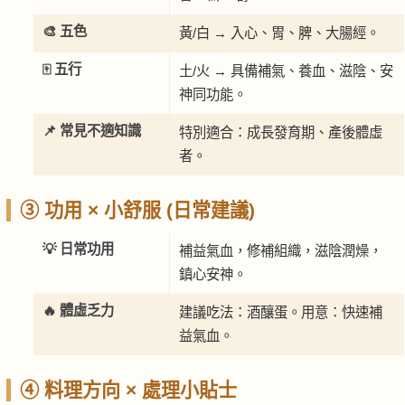
🎨 五色
黃/白 → 入心、胃、脾、大腸經。
🀄 五行
土/火 → 具備補氣、養血、滋陰、安
神同功能。
📌 常見不適知識
特別適合：成長發育期、產後體虛
者。
③ 功用 × 小舒服 (日常建議)
💡 日常功用
補益氣血，修補組織，滋陰潤燥，
鎮心安神。
🔥 體虛乏力
建議吃法：酒釀蛋。用意：快速補
益氣血。
④ 料理方向 × 處理小貼士