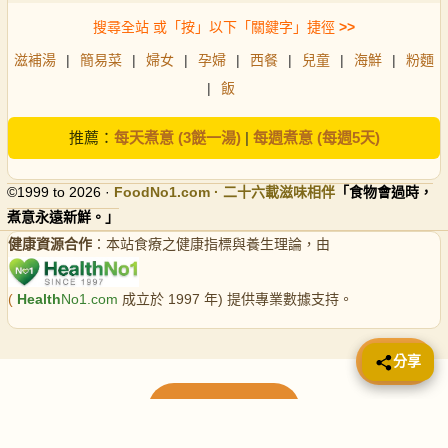
搜尋全站 或「按」以下「關鍵字」捷徑
>>
滋補湯
|
簡易菜
|
婦女
|
孕婦
|
西餐
|
兒童
|
海鮮
|
粉麵
|
飯
推薦：
每天煮意 (3餸一湯)
|
每週煮意 (每週5天)
©1999 to 2026 ·
FoodNo1
.com · 二十六載滋味相伴
「食物會過時，
煮意永遠新鮮。」
健康資源合作
：本站食療之健康指標與養生理論，由
(
Health
No1.com
成立於 1997 年) 提供專業數據支持。
📤 分享
分享
載入更多食譜