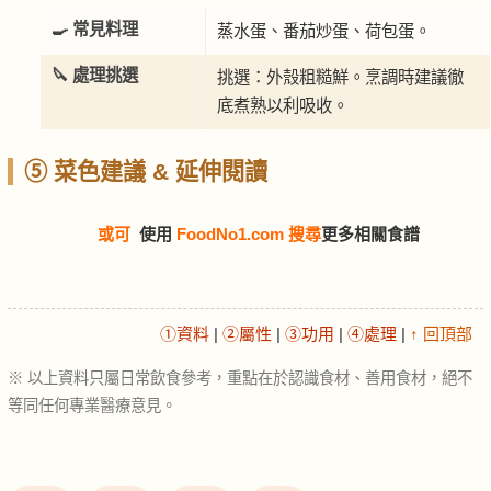
🍳 常見料理
蒸水蛋、番茄炒蛋、荷包蛋。
🔪 處理挑選
挑選：外殼粗糙鮮。烹調時建議徹
底煮熟以利吸收。
⑤ 菜色建議 & 延伸閱讀
或可
使用
FoodNo1.com 搜尋
更多相關食譜
①資料
|
②屬性
|
③功用
|
④處理
|
↑ 回頂部
※ 以上資料只屬日常飲食參考，重點在於認識食材、善用食材，絕不
等同任何專業醫療意見。