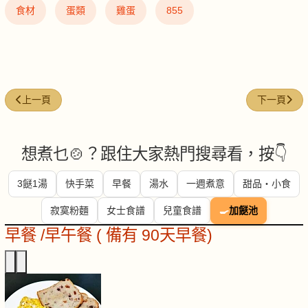
食材
蛋類
雞蛋
855
上一篇文章: 蜆 (Clams)
下一篇文章: 合
上一頁
下一頁
想煮乜🍲？跟住大家熱門搜尋看，按👇
3餸1湯
快手菜
早餐
湯水
一週煮意
甜品・小食
寂寞粉麵
女士食譜
兒童食譜
🍳
加餸池
早餐 /早午餐 ( 備有 90天早餐)