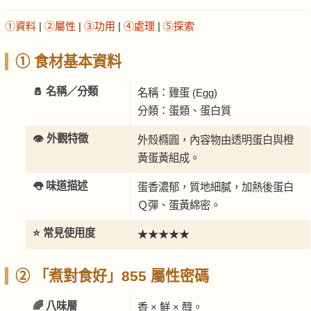
①資料
|
②屬性
|
③功用
|
④處理
|
⑤探索
① 食材基本資料
🧂 名稱／分類
名稱：雞蛋 (Egg)
分類：蛋類、蛋白質
👁️ 外觀特徵
外殼橢圓，內容物由透明蛋白與橙
黃蛋黃組成。
👅 味道描述
蛋香濃郁，質地細膩，加熱後蛋白
Ｑ彈、蛋黃綿密。
⭐ 常見使用度
★★★★★
② 「煮對食好」855 屬性密碼
🌈 八味層
香 × 鮮 × 醇。