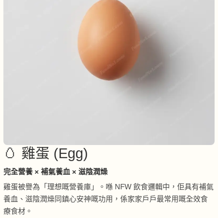
🥚 雞蛋 (Egg)
完全營養 × 補氣養血 × 滋陰潤燥
雞蛋被譽為「理想嘅營養庫」。喺 NFW 飲食邏輯中，佢具有補氣
養血、滋陰潤燥同鎮心安神嘅功用，係家家戶戶最常用嘅全效食
療食材。