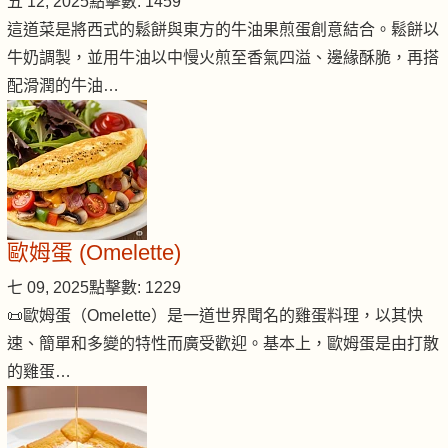
五 12, 2025
點擊數: 1459
這道菜是將西式的鬆餅與東方的牛油果煎蛋創意結合。鬆餅以
牛奶調製，並用牛油以中慢火煎至香氣四溢、邊緣酥脆，再搭
配滑潤的牛油…
歐姆蛋 (Omelette)
七 09, 2025
點擊數: 1229
📜歐姆蛋（Omelette）是一道世界聞名的雞蛋料理，以其快
速、簡單和多變的特性而廣受歡迎。基本上，歐姆蛋是由打散
的雞蛋…