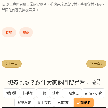
※ 以上資料只屬日常飲食參考，重點在於認識食材、善用食材，絕不
等同任何專業醫療意見。
食材
855
上一篇文章: 葡萄 (Grapes)
下一篇文章: 紫
上一頁
下一頁
想煮乜🍲？跟住大家熱門搜尋看，按👇
3餸1湯
快手菜
早餐
湯水
一週煮意
甜品・小食
寂寞粉麵
女士食譜
兒童食譜
🍳
加餸池