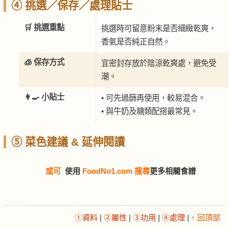
④ 挑選／保存／處理貼士
🛒 挑選重點
挑選時可留意粉末是否細緻乾爽，
香氣是否純正自然。
🧊 保存方式
宜密封存放於陰涼乾爽處，避免受
潮。
👩‍🍳 小貼士
• 可先過篩再使用，較易混合。
• 與牛奶及糖類配搭最常見。
⑤ 菜色建議 & 延伸閱讀
或可
使用
FoodNo1.com 搜尋
更多相關食譜
①資料
|
②屬性
|
③功用
|
④處理
|
↑ 回頂部