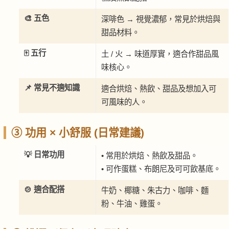
🎨 五色
深啡色 → 視覺濃郁，常見於烘焙與
甜品材料。
🀄 五行
土 / 火 → 味道厚實，適合作甜品風
味核心。
📌 常見不適知識
適合烘焙、熱飲、甜品及想加入可
可風味的人。
③ 功用 × 小舒服 (日常建議)
💡 日常功用
• 常用於烘焙、熱飲及甜品。
• 可作蛋糕、布朗尼及可可飲基底。
🍲 適合配搭
牛奶、椰糖、朱古力、咖啡、麵
粉、牛油、雞蛋。