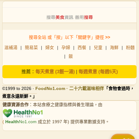
搜尋全站 或「按」以下「關鍵字」捷徑
>>
滋補湯
|
簡易菜
|
婦女
|
孕婦
|
西餐
|
兒童
|
海鮮
|
粉麵
|
飯
推薦：
每天煮意 (3餸一湯)
|
每週煮意 (每週5天)
©1999 to 2026 ·
FoodNo1
.com · 二十六載滋味相伴
「食物會過時，
煮意永遠新鮮。」
健康資源合作
：本站食療之健康指標與養生理論，由
(
Health
No1.com
成立於 1997 年) 提供專業數據支持。