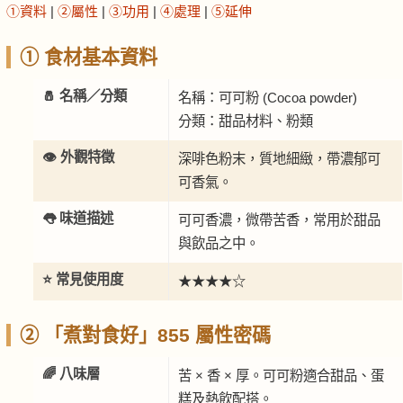
①資料
|
②屬性
|
③功用
|
④處理
|
⑤延伸
① 食材基本資料
🧂 名稱／分類
名稱：可可粉 (Cocoa powder)
分類：甜品材料、粉類
👁️ 外觀特徵
深啡色粉末，質地細緻，帶濃郁可
可香氣。
👅 味道描述
可可香濃，微帶苦香，常用於甜品
與飲品之中。
⭐ 常見使用度
★★★★☆
② 「煮對食好」855 屬性密碼
🌈 八味層
苦 × 香 × 厚。可可粉適合甜品、蛋
糕及熱飲配搭。