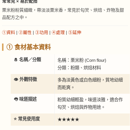
常常見 × 易於配搭
栗米粉粉質細緻，帶淡淡粟米香，常見於勾芡、烘焙、炸物及甜
品配方之中。
①資料
|
②屬性
|
③功用
|
④處理
|
⑤延伸
① 食材基本資料
🧂 名稱／分類
名稱：栗米粉 (Corn flour)
分類：粉類、烘焙材料
👁️ 外觀特徵
多為淡黃色或白色細粉，質地幼細
而乾爽。
👅 味道描述
粉質幼細輕盈，味道淡雅，適合作
勾芡、烘焙與炸物用途。
⭐ 常見使用度
★★★★★