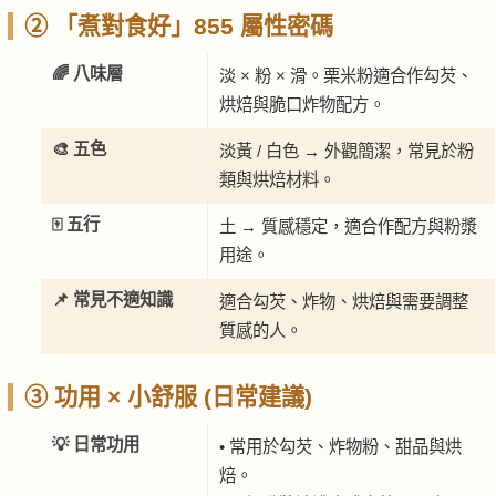
② 「煮對食好」855 屬性密碼
🌈 八味層
淡 × 粉 × 滑。栗米粉適合作勾芡、
烘焙與脆口炸物配方。
🎨 五色
淡黃 / 白色 → 外觀簡潔，常見於粉
類與烘焙材料。
🀄 五行
土 → 質感穩定，適合作配方與粉漿
用途。
📌 常見不適知識
適合勾芡、炸物、烘焙與需要調整
質感的人。
③ 功用 × 小舒服 (日常建議)
💡 日常功用
• 常用於勾芡、炸物粉、甜品與烘
焙。