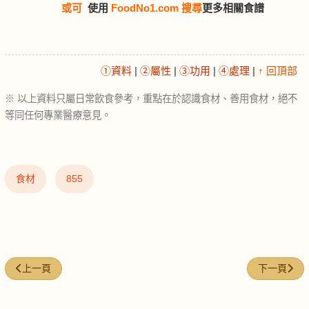
或可
使用
FoodNo1.com 搜尋
更多相關食譜
①資料
|
②屬性
|
③功用
|
④處理
|
↑ 回頂部
※ 以上資料只屬日常飲食參考，重點在於認識食材、善用食材，絕不
等同任何專業醫療意見。
食材
855
上一篇文章: 通心粉 (Macaroni)
下一篇文章: 椰
上一頁
下一頁