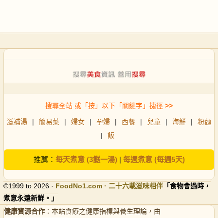
搜尋全站 或「按」以下「關鍵字」捷徑
>>
滋補湯
|
簡易菜
|
婦女
|
孕婦
|
西餐
|
兒童
|
海鮮
|
粉麵
|
飯
推薦：
每天煮意 (3餸一湯)
|
每週煮意 (每週5天)
©1999 to 2026 ·
FoodNo1
.com · 二十六載滋味相伴
「食物會過時，
煮意永遠新鮮。」
健康資源合作
：本站食療之健康指標與養生理論，由