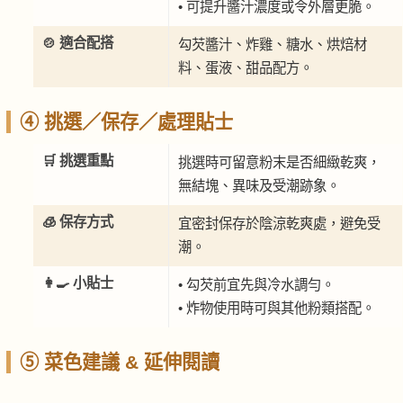
• 可提升醬汁濃度或令外層更脆。
🍲 適合配搭
勾芡醬汁、炸雞、糖水、烘焙材
料、蛋液、甜品配方。
④ 挑選／保存／處理貼士
🛒 挑選重點
挑選時可留意粉末是否細緻乾爽，
無結塊、異味及受潮跡象。
🧊 保存方式
宜密封保存於陰涼乾爽處，避免受
潮。
👩‍🍳 小貼士
• 勾芡前宜先與冷水調勻。
• 炸物使用時可與其他粉類搭配。
⑤ 菜色建議 & 延伸閱讀