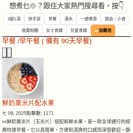
想煮乜🍲？跟住大家熱門搜尋看，按👇
3餸1湯
快手菜
早餐
湯水
一週煮意
甜品・小食
寂寞粉麵
女士食譜
兒童食譜
🍳
加餸池
早餐 /早午餐 ( 備有 90天早餐)
鮮奶粟米片配水果
七 09, 2025
點擊數: 1171
📜鮮奶粟米片（玉米片）搭配新鮮水果，是一款全球通行的經
典快速早餐。它以其簡單、方便和清爽的口感而深受歡迎。酥