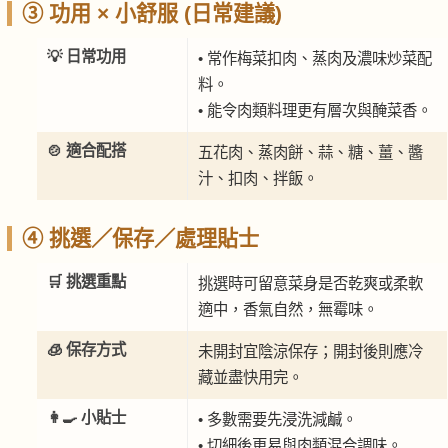
③ 功用 × 小舒服 (日常建議)
💡 日常功用
• 常作梅菜扣肉、蒸肉及濃味炒菜配
料。
• 能令肉類料理更有層次與醃菜香。
🍲 適合配搭
五花肉、蒸肉餅、蒜、糖、薑、醬
汁、扣肉、拌飯。
④ 挑選／保存／處理貼士
🛒 挑選重點
挑選時可留意菜身是否乾爽或柔軟
適中，香氣自然，無霉味。
🧊 保存方式
未開封宜陰涼保存；開封後則應冷
藏並盡快用完。
👩‍🍳 小貼士
• 多數需要先浸洗減鹹。
• 切細後更易與肉類混合調味。