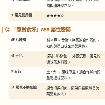
肉與濃味家常菜。
⭐ 常見使用度
★★★★☆
② 「煮對食好」855 屬性密碼
🌈 八味層
鹹 × 厚 × 發酵。梅菜適合作蒸肉、
扣肉與重口味家常菜用途。
🎨 五色
深啡 / 啡綠色 → 外觀沉穩，常見於
濃味蒸煮料理。
🀄 五行
土 / 火 → 風味厚重，適合作蒸肉與
重點提味配料。
📌 常見不適知識
適合梅菜扣肉、蒸菜與喜歡鹹香醃
菜濃味的人。