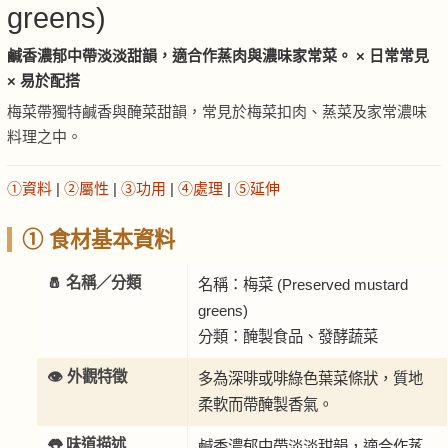
greens)
鹹香濃郁中帶淡淡甜韻，適合作蒸肉與濃味家常菜。 × 日常常見
× 易於配搭
梅菜帶獨特鹹香與醃菜甜韻，常見於梅菜扣肉、蒸菜及家常濃味
料理之中。
①資料
|
②屬性
|
③功用
|
④處理
|
⑤延伸
① 食材基本資料
🧂 名稱／分類
名稱：梅菜 (Preserved mustard
greens)
分類：醃製食品、發酵蔬菜
👁️ 外觀特徵
多為深啡或啡綠色葉菜條狀，質地
柔軟而帶醃製香氣。
👅 味道描述
鹹香濃郁中帶淡淡甜韻，適合作蒸