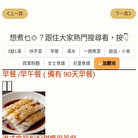
上一篇文章: 蒔蘿 (Dill)
下一篇文章: 黃
上一頁
下一頁
想煮乜🍲？跟住大家熱門搜尋看，按👇
3餸1湯
快手菜
早餐
湯水
一週煮意
甜品・小食
寂寞粉麵
女士食譜
兒童食譜
🍳
加餸池
早餐 /早午餐 ( 備有 90天早餐)