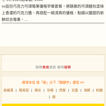
📜這份巧克力可頌莓果優格早餐套餐，將酥脆的可頌麵包塗抹
上香濃的巧克力醬，再搭配一碗清爽的優格，點綴以酸甜的新
鮮綜合莓果，…
搜尋全站 或「按」以下「關鍵字」捷徑
>>
滋補湯
|
簡易菜
|
婦女
|
孕婦
|
西餐
|
兒童
|
海鮮
|
粉麵
|
飯