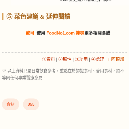
⑤ 菜色建議 & 延伸閱讀
或可
使用
FoodNo1.com 搜尋
更多相關食譜
①資料
|
②屬性
|
③功用
|
④處理
|
↑ 回頂部
※ 以上資料只屬日常飲食參考，重點在於認識食材、善用食材，絕不
等同任何專業醫療意見。
食材
855