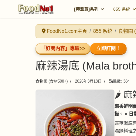
[轉煮意]系列
855 系統
FoodNo1.com主頁
855 系統
食物園 (
「訂閱內容」專區
>>
立即訂閱！
麻辣湯底 (Mala broth
食物園 (食材500+)
2026年3月18日
點擊數: 384
🌶️ 
麻香鮮明
搭。 × 日
麻辣湯底
湯鍋料理