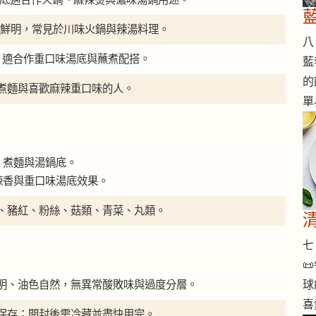
 外觀鮮明，常見於川味火鍋與辣湯料理。
八 
烈，適合作重口味湯底與蘸煮配搭。
藍
的
煮麵與喜歡麻辣重口味的人。
單
、煮麵與湯鍋底。
辣香與重口味湯底效果。
、豬紅、粉絲、菇類、青菜、丸類。
七 

明、油色自然，無異常酸敗味與過度分層。
球
喜
保存；開封後需冷藏並盡快用完。