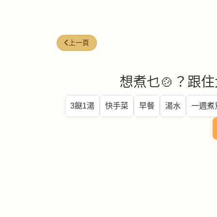
上一篇文章: 雞肝 (Chicken liver)
上一頁
想煮乜🍲？跟住
3餸1湯
快手菜
早餐
湯水
一週煮