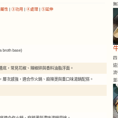
無
②屬性
|
③功用
|
④處理
|
⑤延伸
roth base)
四 
這
醬底，常見花椒、辣椒碎與香料油脂浮面。
流
，層次感強，適合作火鍋、麻辣燙與重口味湯鍋配搭。
並
麻辣湯底適合作火鍋、麻辣燙與濃味湯鍋用途。