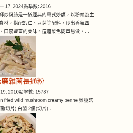
 17, 2024
點擊數: 2016
鄉炒粉絲是一道經典的粵式炒麵，以粉絲為主
食材，搭配蝦仁、豆芽等配料，炒出香氣四
topus)
、口感豐富的美味。這道菜色簡單易做，…
忌廉雜菌長通粉
19, 2010
點擊數: 15787
n fried wild mushroom creamy penne 雞腿菇
個(切片) 白菌 2個(切片)…