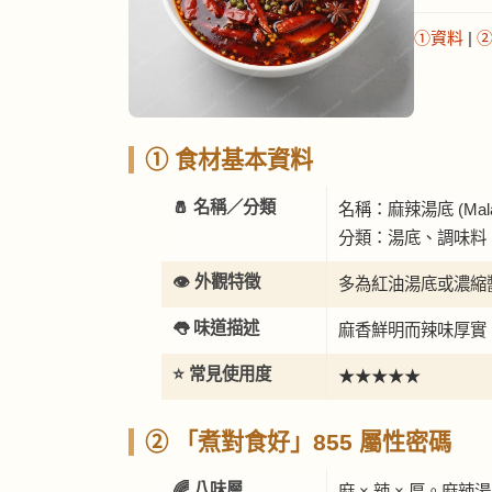
①資料
|
① 食材基本資料
🧂 名稱／分類
名稱：麻辣湯底 (Mala b
分類：湯底、調味料
👁️ 外觀特徵
多為紅油湯底或濃縮
👅 味道描述
麻香鮮明而辣味厚實
⭐ 常見使用度
★★★★★
② 「煮對食好」855 屬性密碼
🌈 八味層
麻 × 辣 × 厚。