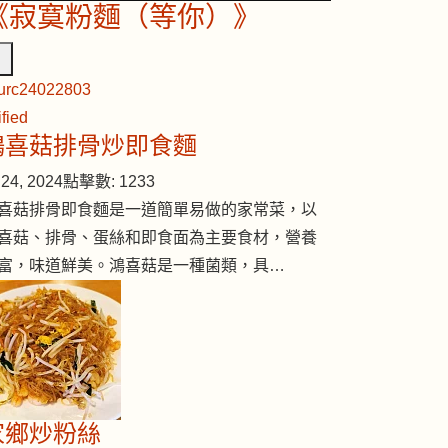
《寂寞粉麵（等你）》
鴻喜菇排骨炒即食麵
24, 2024
點擊數: 1233
喜菇排骨即食麵是一道簡單易做的家常菜，以
喜菇、排骨、蛋絲和即食面為主要食材，營養
富，味道鮮美。鴻喜菇是一種菌類，具…
家鄉炒粉絲