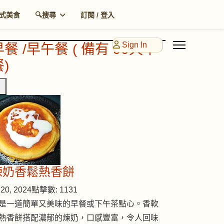
式美食
🔍搜尋
訂閱 / 登入
Sign In
早餐 /早午餐 ( 備有 90天早
)
煉奶香鬆熱香餅
20, 2024
點擊數: 1131
是一道簡單又美味的早餐或下午茶點心。香軟
熱香餅搭配濃郁的煉奶，口感豐富，令人回味