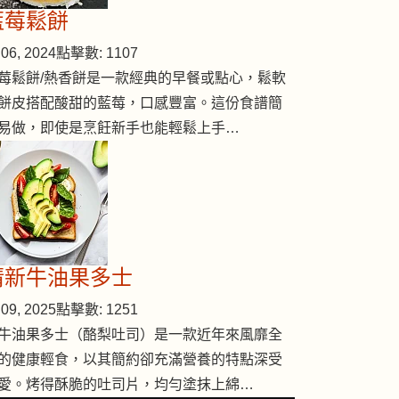
藍莓鬆餅
06, 2024
點擊數: 1107
莓鬆餅/熱香餅是一款經典的早餐或點心，鬆軟
餅皮搭配酸甜的藍莓，口感豐富。這份食譜簡
易做，即使是烹飪新手也能輕鬆上手…
清新牛油果多士
09, 2025
點擊數: 1251
牛油果多士（酪梨吐司）是一款近年來風靡全
的健康輕食，以其簡約卻充滿營養的特點深受
愛。烤得酥脆的吐司片，均勻塗抹上綿…