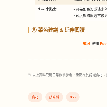
👩‍🍳 小貼士
• 可先加高湯或清水
• 辣度與鹹度通常較
⑤ 菜色建議 & 延伸閱讀
或可
使用
Foo
※ 以上資料只屬日常飲食參考，重點在於認識食材、
食材
調味料
855