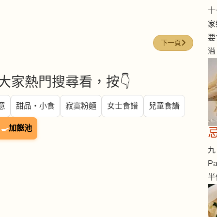
十一
家
要
下一篇文章: 章魚 (oc
下一頁
溢
大家熱門搜尋看，按👇
意
甜品・小食
寂寞粉麵
女士食譜
兒童食譜
🍳
加餸池
九 
Pa
半