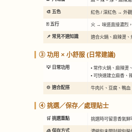
🎨 五色
紅色 / 深紅色 →
🀄 五行
火 → 味道直接濃
📌 常見不適知識
適合火鍋、麻辣燙、
③ 功用 × 小舒服 (日常建議)
💡 日常功用
• 常作火鍋、麻辣燙
• 可快速建立麻香、
🍲 適合配搭
牛肉片、豆腐、鴨血
④ 挑選／保存／處理貼士
🛒 挑選重點
挑選時可留意香氣鮮
🧊 保存方式
濃縮包未開封按包裝