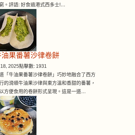
窮。評語: 好食過港式西多士!…
牛油果番薯沙律卷餅
18, 2025
點擊數: 1931
道「牛油果番薯沙律卷餅」巧妙地融合了西方
行的滑順牛油果沙律與東方溫和香甜的番薯，
以方便食用的卷餅形式呈現。這是一道…