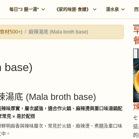
每日"3 餸一湯"
《家的味道·食譜》
湯水泉
西
食材500+)
麻辣湯底 (Mala broth base)
餐
 base)
麻辣湯底 (Mala broth base)
而辣味厚實，層次感強，適合作火鍋、麻辣燙與重口味湯鍋配
常常見 × 易於配搭
七 
帶鮮明麻香與辣味層次，常見於火鍋、麻辣燙、煮麵及重口味
這
之中。
的