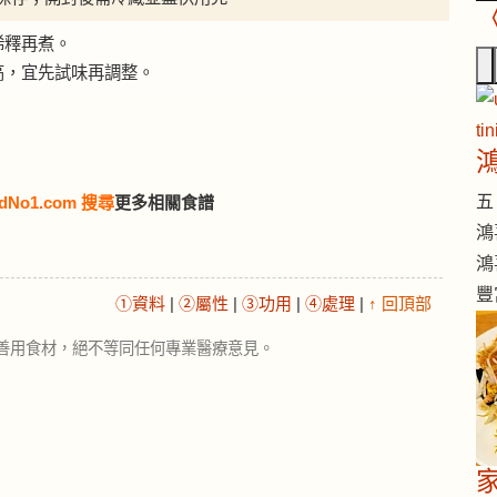
稀釋再煮。
高，宜先試味再調整。
五 
dNo1.com 搜尋
更多相關食譜
鴻
鴻
豐
①資料
|
②屬性
|
③功用
|
④處理
|
↑ 回頂部
善用食材，絕不等同任何專業醫療意見。