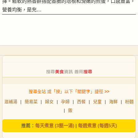
擇。鬆軟的熱香餅搭配香脆的培根和滑嫩的煎蛋，口感豐富，
營養均衡，是充…
搜尋全站 或「按」以下「關鍵字」捷徑
>>
滋補湯
|
簡易菜
|
婦女
|
孕婦
|
西餐
|
兒童
|
海鮮
|
粉麵
|
飯
推薦：
每天煮意 (3餸一湯)
|
每週煮意 (每週5天)