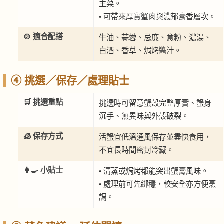
主菜。
• 可帶來厚實蟹肉與濃郁膏香層次。
🍲 適合配搭
牛油、蒜蓉、忌廉、意粉、濃湯、
白酒、香草、焗烤醬汁。
④ 挑選／保存／處理貼士
🛒 挑選重點
挑選時可留意蟹殼完整厚實、蟹身
沉手、無異味與外殼破裂。
🧊 保存方式
活蟹宜低溫通風保存並盡快食用，
不宜長時間密封冷藏。
👩‍🍳 小貼士
• 清蒸或焗烤都能突出蟹膏風味。
• 處理前可先綁穩，較安全亦方便烹
調。