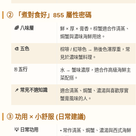
② 「煮對食好」855 屬性密碼
🌈 八味層
鮮 × 厚 × 膏香。棕蟹適合作清蒸、
焗蟹與濃味海鮮用途。
🎨 五色
棕啡 / 紅啡色 → 熟後色澤厚重，常
見於濃味蟹料理。
🀄 五行
水 → 蟹味濃厚，適合作高級海鮮主
菜配搭。
📌 常見不適知識
適合清蒸、焗蟹、濃湯與喜歡厚實
蟹膏風味的人。
③ 功用 × 小舒服 (日常建議)
💡 日常功用
• 常作清蒸、焗蟹、濃湯與西式海鮮