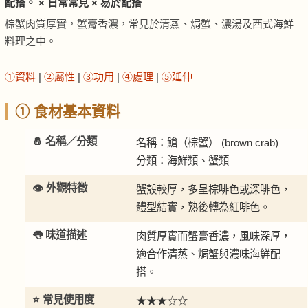
配搭。 × 日常常見 × 易於配搭
棕蟹肉質厚實，蟹膏香濃，常見於清蒸、焗蟹、濃湯及西式海鮮
料理之中。
①資料
|
②屬性
|
③功用
|
④處理
|
⑤延伸
① 食材基本資料
🧂 名稱／分類
名稱：䱽（棕蟹） (brown crab)
分類：海鮮類、蟹類
👁️ 外觀特徵
蟹殼較厚，多呈棕啡色或深啡色，
體型結實，熟後轉為紅啡色。
👅 味道描述
肉質厚實而蟹膏香濃，風味深厚，
適合作清蒸、焗蟹與濃味海鮮配
搭。
⭐ 常見使用度
★★★☆☆