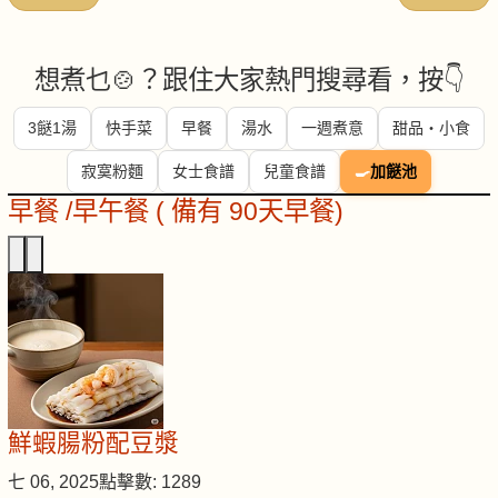
想煮乜🍲？跟住大家熱門搜尋看，按👇
3餸1湯
快手菜
早餐
湯水
一週煮意
甜品・小食
寂寞粉麵
女士食譜
兒童食譜
🍳
加餸池
早餐 /早午餐 ( 備有 90天早餐)
鮮蝦腸粉配豆漿
七 06, 2025
點擊數: 1289