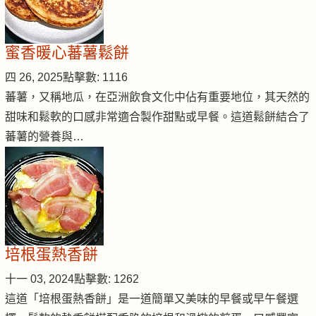
蜜香暖心蕃薯鬆餅
四 26, 2025
點擊數: 1116
蕃薯，又稱地瓜，在亞洲飲食文化中佔有重要地位，其天然的
甜味和鬆軟的口感非常適合製作甜點或早餐。這道鬆餅結合了
蕃薯的營養與…
培根蛋熱香餅
十一 03, 2024
點擊數: 1262
這道「培根蛋熱香餅」是一道簡單又美味的早餐或早午餐選