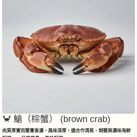
🦀 䱽（棕蟹） (brown crab)
肉質厚實而蟹膏香濃，風味深厚，適合作清蒸、焗蟹與濃味海鮮