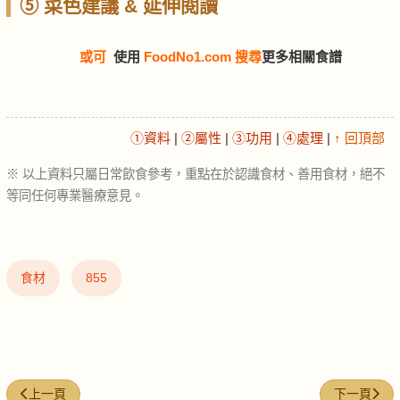
⑤ 菜色建議 & 延伸閱讀
或可
使用
FoodNo1.com 搜尋
更多相關食譜
①資料
|
②屬性
|
③功用
|
④處理
|
↑ 回頂部
※ 以上資料只屬日常飲食參考，重點在於認識食材、善用食材，絕不
等同任何專業醫療意見。
食材
855
上一篇文章: 免治豬肉 (Ground pork)
下一篇文章: 秋刀
上一頁
下一頁