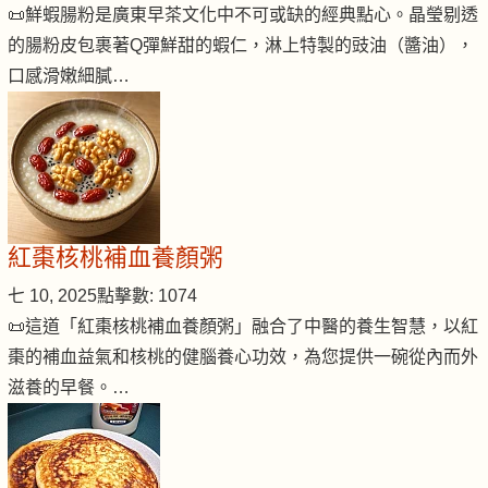
📜鮮蝦腸粉是廣東早茶文化中不可或缺的經典點心。晶瑩剔透
的腸粉皮包裹著Q彈鮮甜的蝦仁，淋上特製的豉油（醬油），
口感滑嫩細膩…
紅棗核桃補血養顏粥
七 10, 2025
點擊數: 1074
📜這道「紅棗核桃補血養顏粥」融合了中醫的養生智慧，以紅
棗的補血益氣和核桃的健腦養心功效，為您提供一碗從內而外
滋養的早餐。…