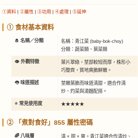
①資料
|
②屬性
|
③功用
|
④處理
|
⑤延伸
① 食材基本資料
🧂 名稱／分類
名稱：青江菜 (baby-bok-choy)
分類：蔬菜類、葉菜類
👁️ 外觀特徵
葉片翠綠，莖部較短而厚，株形小
巧整齊，質地爽脆鮮嫩。
👅 味道描述
莖嫩葉脆而味道清甜，適合作清
炒、灼菜與湯麵配搭。
⭐ 常見使用度
★★★★★
② 「煮對食好」855 屬性密碼
🌈 八味層
清 × 甜 × 爽。青江菜適合作清炒、