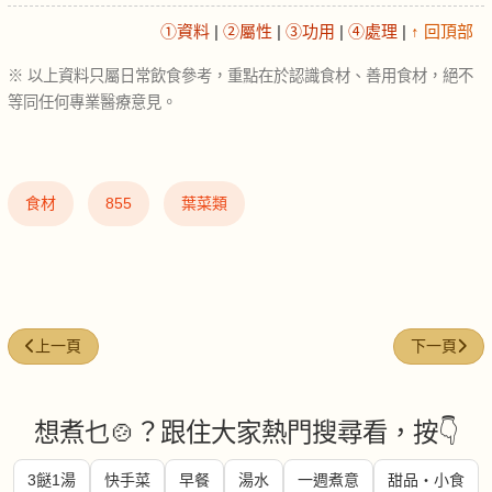
①資料
|
②屬性
|
③功用
|
④處理
|
↑ 回頂部
※ 以上資料只屬日常飲食參考，重點在於認識食材、善用食材，絕不
等同任何專業醫療意見。
食材
855
葉菜類
上一篇文章: 乾蝦米 (dried shrimp)
下一篇文章: 香
上一頁
下一頁
想煮乜🍲？跟住大家熱門搜尋看，按👇
3餸1湯
快手菜
早餐
湯水
一週煮意
甜品・小食