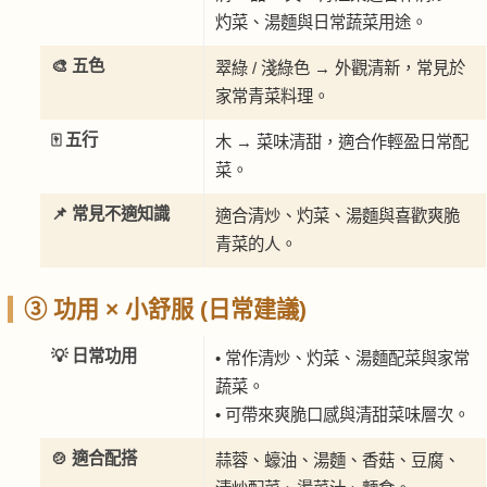
灼菜、湯麵與日常蔬菜用途。
🎨 五色
翠綠 / 淺綠色 → 外觀清新，常見於
家常青菜料理。
🀄 五行
木 → 菜味清甜，適合作輕盈日常配
菜。
📌 常見不適知識
適合清炒、灼菜、湯麵與喜歡爽脆
青菜的人。
③ 功用 × 小舒服 (日常建議)
💡 日常功用
• 常作清炒、灼菜、湯麵配菜與家常
蔬菜。
• 可帶來爽脆口感與清甜菜味層次。
🍲 適合配搭
蒜蓉、蠔油、湯麵、香菇、豆腐、