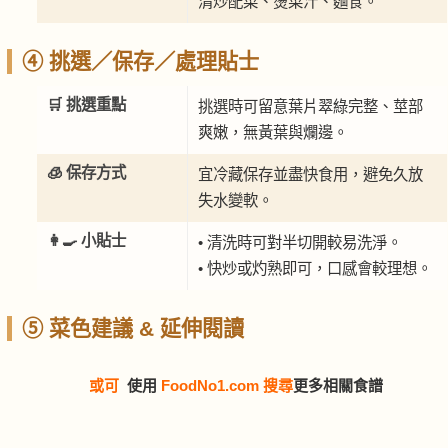
清炒配菜、燙菜汁、麵食。
④ 挑選／保存／處理貼士
🛒 挑選重點
挑選時可留意葉片翠綠完整、莖部
爽嫩，無黃葉與爛邊。
🧊 保存方式
宜冷藏保存並盡快食用，避免久放
失水變軟。
👩‍🍳 小貼士
• 清洗時可對半切開較易洗淨。
• 快炒或灼熟即可，口感會較理想。
⑤ 菜色建議 & 延伸閱讀
或可
使用
FoodNo1.com 搜尋
更多相關食譜