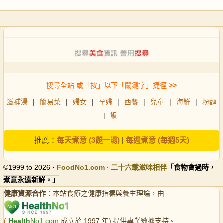
搜尋全站 或「按」以下「關鍵字」捷徑
>>
滋補湯
|
簡易菜
|
婦女
|
孕婦
|
西餐
|
兒童
|
海鮮
|
粉麵
|
飯
推薦：
每天煮意 (3餸一湯)
|
每週煮意 (每週5天)
©1999 to 2026 ·
FoodNo1
.com · 二十六載滋味相伴
「食物會過時，
煮意永遠新鮮。」
健康資源合作
：本站食療之健康指標與養生理論，由
(
Health
No1.com
成立於 1997 年) 提供專業數據支持。