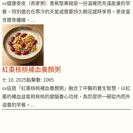
📜健康麥皮（燕麥粥）香蕉堅果碗是一份溫暖而充滿能量的早
餐，特別適合在寒冷的天氣或需要持久飽足感時享用。麥皮富
含膳食纖維，…
紅棗核桃補血養顏粥
七 10, 2025
點擊數: 1065
📜這道「紅棗核桃補血養顏粥」融合了中醫的養生智慧，以紅
棗的補血益氣和核桃的健腦養心功效，為您提供一碗從內而外
滋養的早餐。…