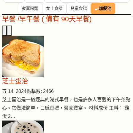
寂寞粉麵
女士食譜
兒童食譜
🍳
加餸池
早餐 /早午餐 ( 備有 90天早餐)
芝士蛋治
五 14, 2024
點擊數: 2466
芝士蛋治是一道經典的港式早餐，也是許多人喜愛的下午茶點
心。它做法簡單，口感香濃，營養豐富。 材料成份 主料： 雞
蛋 2…