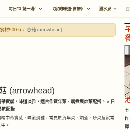
每日"3 餸一湯"
《家的味道·食譜》
湯水泉
西
食材500+)
慈菇 (arrowhead)
餐
菇 (arrowhead)
帶實感，味道淡雅，適合作賀年菜、燜煮與炒菜配搭。 × 日
 易於配搭
七 
粉糯中帶實感，味道淡雅，常見於賀年菜、燜煮、炒菜及家常
作
之中。
擇