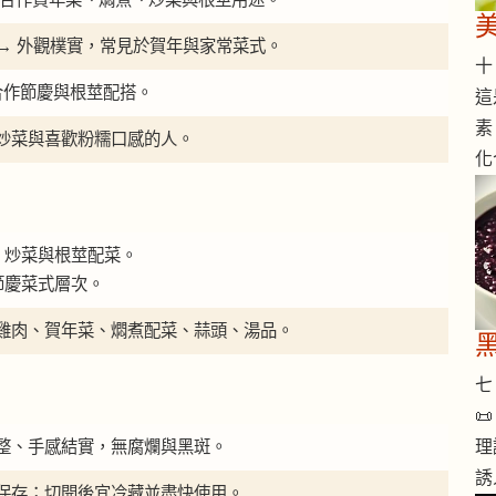
肉 → 外觀樸實，常見於賀年與家常菜式。
十 
合作節慶與根莖配搭。
這
素
炒菜與喜歡粉糯口感的人。
化
、炒菜與根莖配菜。
節慶菜式層次。
雞肉、賀年菜、燜煮配菜、蒜頭、湯品。
七 

整、手感結實，無腐爛與黑斑。
理
誘
保存；切開後宜冷藏並盡快使用。