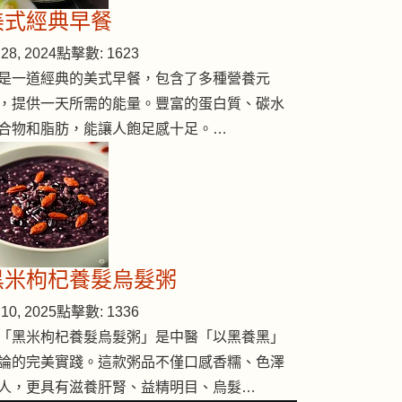
美式經典早餐
28, 2024
點擊數: 1623
是一道經典的美式早餐，包含了多種營養元
，提供一天所需的能量。豐富的蛋白質、碳水
合物和脂肪，能讓人飽足感十足。…
黑米枸杞養髮烏髮粥
10, 2025
點擊數: 1336
「黑米枸杞養髮烏髮粥」是中醫「以黑養黑」
論的完美實踐。這款粥品不僅口感香糯、色澤
人，更具有滋養肝腎、益精明目、烏髮…