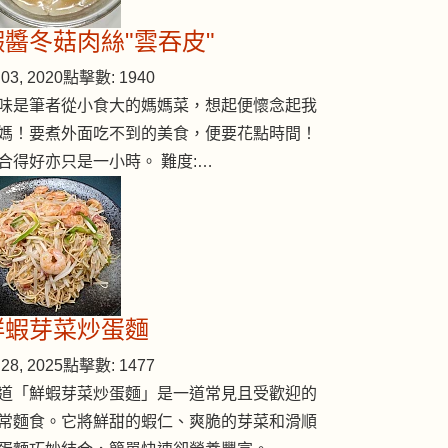
蝦醬冬菇肉絲"雲吞皮"
03, 2020
點擊數: 1940
ats)
味是筆者從小食大的媽媽菜，想起便懷念起我
媽！要煮外面吃不到的美食，便要花點時間！
合得好亦只是一小時。 難度:…
鮮蝦芽菜炒蛋麵
28, 2025
點擊數: 1477
道「鮮蝦芽菜炒蛋麵」是一道常見且受歡迎的
常麵食。它將鮮甜的蝦仁、爽脆的芽菜和滑順