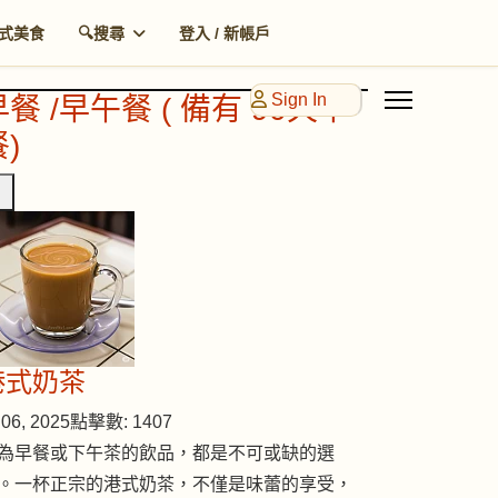
式美食
🔍搜尋
登入 / 新帳戶
Sign In
早餐 /早午餐 ( 備有 90天早
)
港式奶茶
06, 2025
點擊數: 1407
為早餐或下午茶的飲品，都是不可或缺的選
。一杯正宗的港式奶茶，不僅是味蕾的享受，