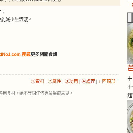
件。
較能減少生澀感。
dNo1.com 搜尋
更多相關食譜
十 
①資料
|
②屬性
|
③功用
|
④處理
|
↑ 回頂部
十
善用食材，絕不等同任何專業醫療意見。
麵