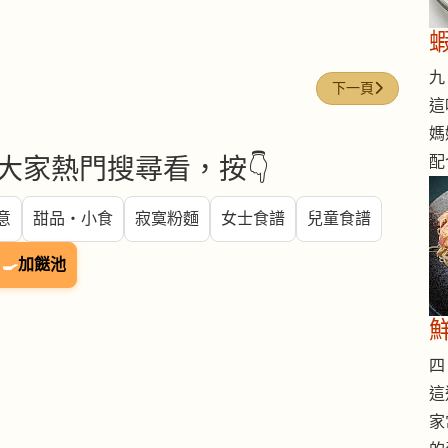
九 
下一篇文章: 麥皮 (O
下一頁
這
媽
配
大家熱門搜尋看，按👇
意
甜品・小食
寂寞粉麵
女士食譜
兒童食譜
🍳
加餸池
四 
這
家