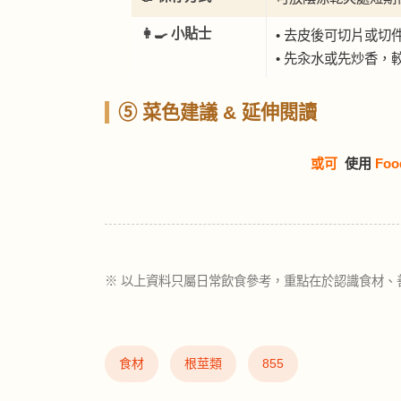
👩‍🍳 小貼士
• 去皮後可切片或切
• 先汆水或先炒香，
⑤ 菜色建議 & 延伸閱讀
或可
使用
Foo
※ 以上資料只屬日常飲食參考，重點在於認識食材、
食材
根莖類
855