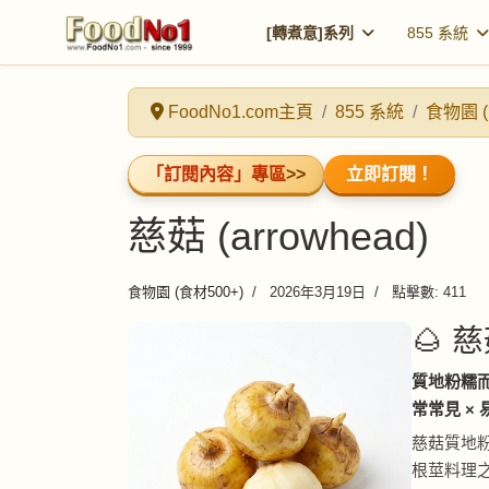
[轉煮意]系列
855 系統
FoodNo1.com主頁
855 系統
食物園 (
「訂閱內容」專區
>>
立即訂閱！
慈菇 (arrowhead)
食物園 (食材500+)
2026年3月19日
點擊數: 411
🌰 慈
質地粉糯而
常常見 ×
慈菇質地
根莖料理