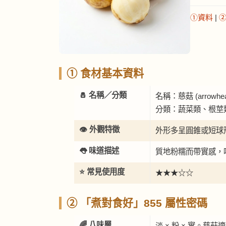
①資料
|
① 食材基本資料
🧂 名稱／分類
名稱：慈菇 (arrowhea
分類：蔬菜類、根莖
👁️ 外觀特徵
外形多呈圓錐或短球
👅 味道描述
質地粉糯而帶實感，
⭐ 常見使用度
★★★☆☆
② 「煮對食好」855 屬性密碼
🌈 八味層
淡 × 粉 × 實。