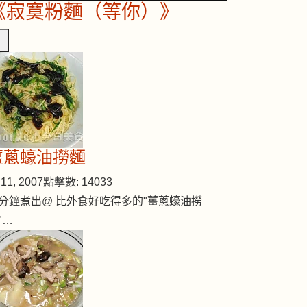
《寂寞粉麵（等你）》
薑蔥蠔油撈麵
11, 2007
點擊數: 14033
分鐘煮出@ 比外食好吃得多的"薑蔥蠔油撈
"…