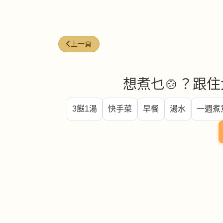
上一篇文章: 花甲（花蛤） (manila clam)
上一頁
想煮乜🍲？跟住
3餸1湯
快手菜
早餐
湯水
一週煮