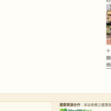
的
十 
麵
絕
健康資源合作
：本站食療之健康