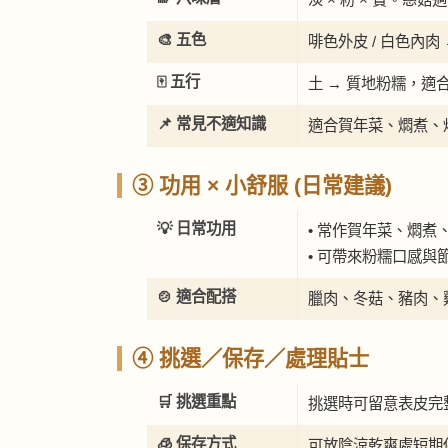
🎨 五色
啡色外皮 / 白色內
🀄 五行
土 → 質地粉糯，適
📌 常見不適知識
適合賀年菜、燜煮、
③ 功用 × 小舒服 (日常建議)
💡 日常功用
• 常作賀年菜、燜煮
• 可帶來粉糯口感與
🍲 適合配搭
臘肉、冬菇、豬肉、
④ 挑選／保存／處理貼士
🛒 挑選重點
挑選時可留意表皮完
🧊 保存方式
可放陰涼乾爽處短期