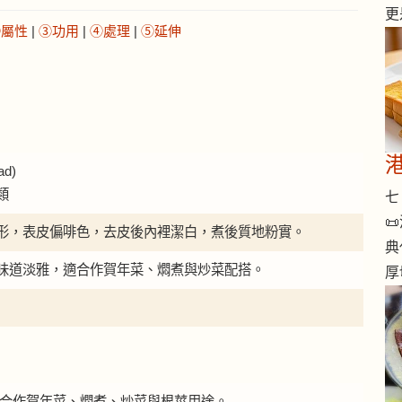
更
②屬性
|
③功用
|
④處理
|
⑤延伸
d)
類
七 

形，表皮偏啡色，去皮後內裡潔白，煮後質地粉實。
典
味道淡雅，適合作賀年菜、燜煮與炒菜配搭。
厚
慈菇適合作賀年菜、燜煮、炒菜與根莖用途。