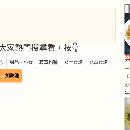
大家熱門搜尋看，按👇
意
甜品・小食
寂寞粉麵
女士食譜
兒童食譜
一 
🍳
加餸池
「
菜
牛