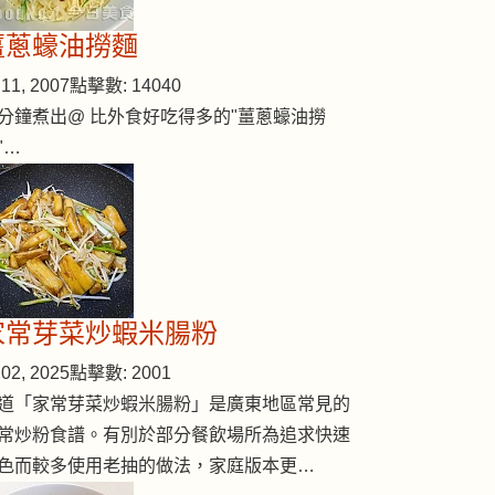
薑蔥蠔油撈麵
11, 2007
點擊數: 14040
分鐘煮出@ 比外食好吃得多的"薑蔥蠔油撈
"…
家常芽菜炒蝦米腸粉
02, 2025
點擊數: 2001
道「家常芽菜炒蝦米腸粉」是廣東地區常見的
常炒粉食譜。有別於部分餐飲場所為追求快速
色而較多使用老抽的做法，家庭版本更…