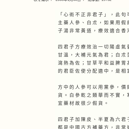
「 心 術 不 正 非 君 子 」 ， 此 句 
主 藥 人 參 、 白 朮 ， 如 果 用 假 
子 湯 非 常 黃 道 ， 療 效 適 合 香 
四 君 子 方 療 效 治 一 切 陽 虛 氣 
甘 溫 ， 大 補 元 氣 為 君 ； 白 朮 
瀉 熱 為 佐 ； 甘 草 平 和 益 脾 胃 
的 君 臣 佐 使 分 配 適 中 ， 是 相 
方 中 的 人 參 可 以 用 黨 參 ， 價 
貨 。 白 參 乾 之 類 華 而 不 實 ， 
宜 藥 材 故 很 少 假 貨 。
四 君 子 加 陳 皮 、 半 夏 為 六 君 
都 是 中 國 古 方 補 藥 方 ， 非 常 