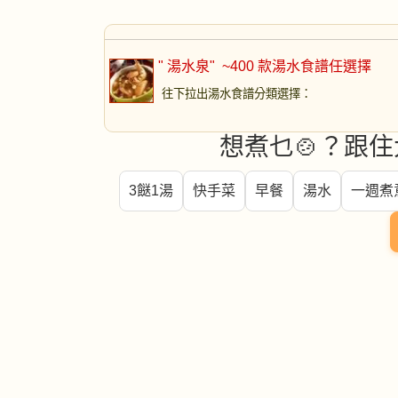
" 湯水泉"
~400 款湯水食譜任選擇
往下拉出湯水食譜分類選擇
：
想煮乜🍲？跟住
3餸1湯
快手菜
早餐
湯水
一週煮