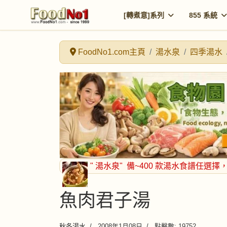
[轉煮意]系列
855 系統
FoodNo1.com主頁
湯水泉
四季湯水
" 湯水泉"
備~400 款湯水食譜任選擇
魚肉君子湯
秋冬湯水
2008年1月08日
點擊數: 19752