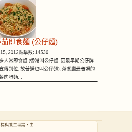
蕃茄即食麵 (公仔麵)
15, 2012
點擊數: 14536
多人常即食麵 (香港叫公仔麵, 因最早期公仔牌
宣傳到位, 故普遍也叫公仔麵), 茶餐廳最普遍的
餐肉蛋麵,…
指標與養生理論，由