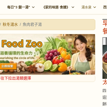
每日"3 餸一湯"
《家的味道·食譜》
湯水泉
西
秋冬湯水
魚肉君子湯
餐
，往下拉出湯類選擇
四 
這
餅