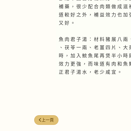
補 藥 ， 很 少 配 合 肉 類 做 成 滋 
道 較 好 之 外 ， 補 益 效 力 也 加 
又 好 。
魚 肉 君 子 湯 ： 材 料 豬 展 八 兩 
、 茯 苓 一 兩 、 老 薑 四 片 、 大 
時 ， 加 入 鯇 魚 尾 再 煲 半 小 時 
效 力 更 強 ， 而 味 道 有 肉 和 魚 
正 君 子 湯 水 ， 老 少 咸 宜 。
上一篇文章: 酒湯
上一頁