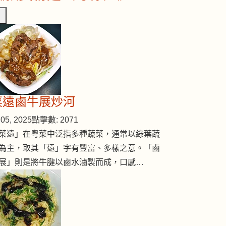
菜遠鹵牛展炒河
05, 2025
點擊數: 2071
菜遠」在粵菜中泛指多種蔬菜，通常以綠葉蔬
為主，取其「遠」字有豐富、多樣之意。「鹵
展」則是將牛腱以鹵水滷製而成，口感…