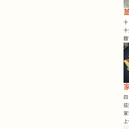
十 
十
麵
四 
這
家
上