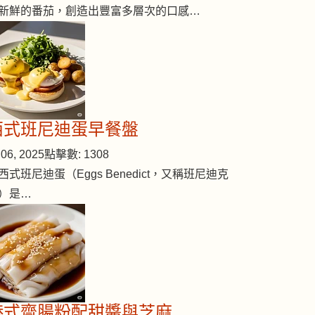
新鮮的番茄，創造出豐富多層次的口感…
西式班尼迪蛋早餐盤
06, 2025
點擊數: 1308
西式班尼迪蛋（Eggs Benedict，又稱班尼迪克
）是…
港式齋腸粉配甜醬與芝麻