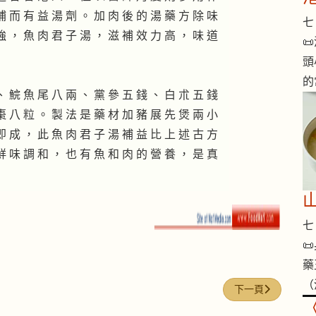
補 而 有 益 湯 劑 。 加 肉 後 的 湯 藥 方 除 味
七 
強 ， 魚 肉 君 子 湯 ， 滋 補 效 力 高 ， 味 道

頭
的
、 鯇 魚 尾 八 兩 、 黨 參 五 錢 、 白 朮 五 錢
棗 八 粒 。 製 法 是 藥 材 加 豬 展 先 煲 兩 小
即 成 ， 此 魚 肉 君 子 湯 補 益 比 上 述 古 方
鮮 味 調 和 ， 也 有 魚 和 肉 的 營 養 ， 是 真
七 

藥
（
下一篇文章: 川椒
下一頁