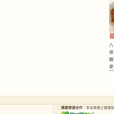
八 
很
麵
是
健康資源合作
：本站食療之健康