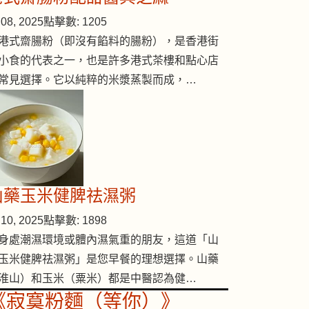
08, 2025
點擊數: 1205
港式齋腸粉（即沒有餡料的腸粉），是香港街
小食的代表之一，也是許多港式茶樓和點心店
常見選擇。它以純粹的米漿蒸製而成，…
山藥玉米健脾祛濕粥
10, 2025
點擊數: 1898
身處潮濕環境或體內濕氣重的朋友，這道「山
玉米健脾祛濕粥」是您早餐的理想選擇。山藥
淮山）和玉米（粟米）都是中醫認為健…
補益湯
《寂寞粉麵（等你）》