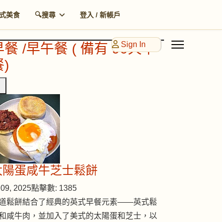
式美食
🔍搜尋
登入 / 新帳戶
Sign In
早餐 /早午餐 ( 備有 90天早
)
太陽蛋咸牛芝士鬆餅
09, 2025
點擊數: 1385
道鬆餅結合了經典的英式早餐元素——英式鬆
和咸牛肉，並加入了美式的太陽蛋和芝士，以