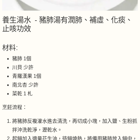
養生湯水 - 豬肺湯有潤肺、補虛、化痰、
止咳功效
材料:
豬肺 1個
川貝 少許
青羅漢果 1個
南北杏 少許
菜乾 1 札
烹飪流程：
將豬肺反複灌水進去清洗，再切成小塊，加入鹽、生粉抓
拌沖洗乾淨，瀝乾水。
起鍋加入適量花生油，待鍋燒熱，將備用豬肺放入鍋中，