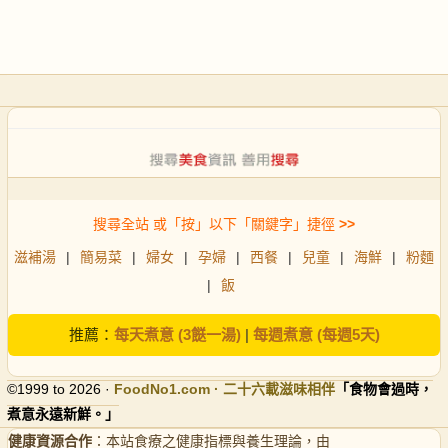
搜尋全站 或「按」以下「關鍵字」捷徑
>>
滋補湯
|
簡易菜
|
婦女
|
孕婦
|
西餐
|
兒童
|
海鮮
|
粉麵
|
飯
推薦：
每天煮意 (3餸一湯)
|
每週煮意 (每週5天)
©1999 to 2026 ·
FoodNo1
.com · 二十六載滋味相伴
「食物會過時，
煮意永遠新鮮。」
健康資源合作
：本站食療之健康指標與養生理論，由