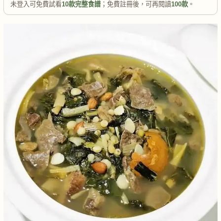
未登入可免費試看
10款完整食譜
；免費註冊後，可再閱讀
100款
。