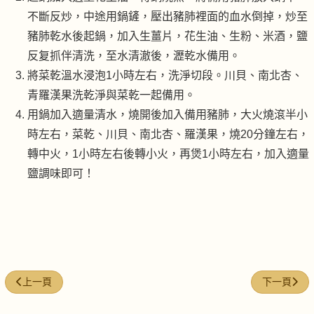
不斷反炒，中途用鍋鏟，壓出豬肺裡面的血水倒掉，炒至
豬肺乾水後起鍋，加入生薑片，花生油、生粉、米酒，鹽
反复抓伴清洗，至水清澈後，瀝乾水備用。
將菜乾溫水浸泡1小時左右，洗淨切段。川貝、南北杏、
青羅漢果洗乾淨與菜乾一起備用。
用鍋加入適量清水，燒開後加入備用豬肺，大火燒滾半小
時左右，菜乾、川貝、南北杏、羅漢果，燒20分鐘左右，
轉中火，1小時左右後轉小火，再煲1小時左右，加入適量
鹽調味即可！
上一篇文章: 馬齒莧瘦肉湯
下一篇文章:
上一頁
下一頁