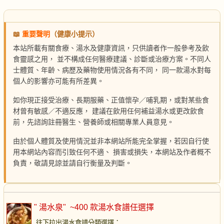
📖
重要聲明
（健康小提示）
本站所載有關食療、湯水及健康資訊，只供讀者作一般參考及飲
食靈感之用， 並不構成任何醫療建議、診斷或治療方案。不同人
士體質、年齡、病歷及藥物使用情況各有不同， 同一款湯水對每
個人的影響亦可能有所差異。
如你現正接受治療、長期服藥、正值懷孕／哺乳期，或對某些食
材曾有敏感／不適反應， 建議在飲用任何補益湯水或更改飲食
前，先諮詢註冊醫生、營養師或相關專業人員意見。
由於個人體質及使用情況並非本網站所能完全掌握，若因自行使
用本網站內容而引致任何不適、 損害或損失，本網站及作者概不
負責，敬請見諒並請自行衡量及判斷。
" 湯水泉"
~400 款湯水食譜任選擇
往下拉出湯水食譜分類選擇
：