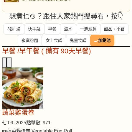
想煮乜🍲？跟住大家熱門搜尋看，按👇
3餸1湯
快手菜
早餐
湯水
一週煮意
甜品・小食
寂寞粉麵
女士食譜
兒童食譜
🍳
加餸池
早餐 /早午餐 ( 備有 90天早餐)
蔬菜雞蛋卷
七 09, 2025
點擊數: 971
📜蔬菜雞蛋卷 Vegetable Egg Roll…