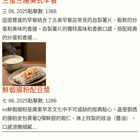
三蛋三腸美式早餐
三 06, 2025
點擊數: 1366
這道豐盛的早餐結合了北美早餐店常見的自製薯片、鬆軟的炒
蛋和美味的香腸。自製薯片的獨特風味和香脆口感，搭配經典
的炒蛋和香腸…
鮮蝦腸粉配豆漿
七 06, 2025
點擊數: 1286
📜鮮蝦腸粉是廣東早茶文化中不可或缺的經典點心。晶瑩剔透
的腸粉皮包裹著Q彈鮮甜的蝦仁，淋上特製的豉油（醬油），
口感滑嫩細膩…