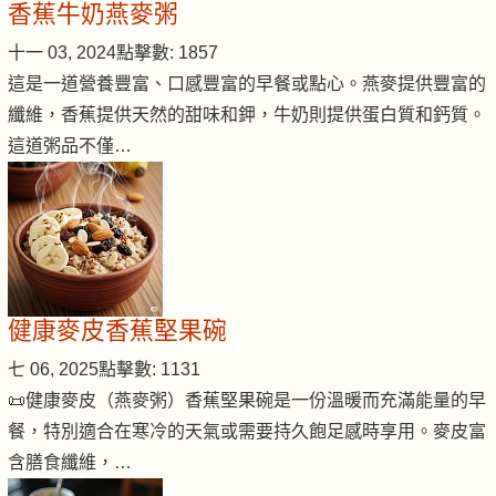
香蕉牛奶燕麥粥
十一 03, 2024
點擊數: 1857
這是一道營養豐富、口感豐富的早餐或點心。燕麥提供豐富的
纖維，香蕉提供天然的甜味和鉀，牛奶則提供蛋白質和鈣質。
這道粥品不僅…
健康麥皮香蕉堅果碗
七 06, 2025
點擊數: 1131
📜健康麥皮（燕麥粥）香蕉堅果碗是一份溫暖而充滿能量的早
餐，特別適合在寒冷的天氣或需要持久飽足感時享用。麥皮富
含膳食纖維，…