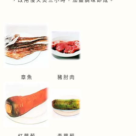
， 改 用 慢 火 煲 三 小 時 ， 加 鹽 調 味 即 成 。
章 魚
豬 肘 肉