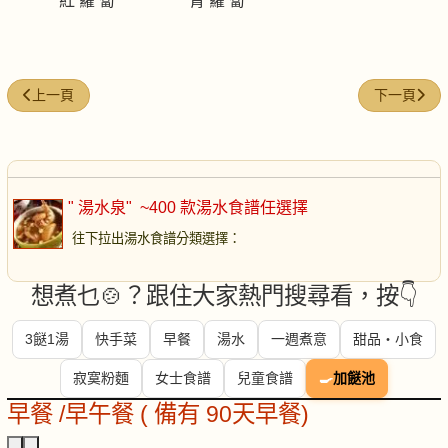
紅 蘿 蔔
青 蘿 蔔
上一篇文章: 粉葛鯪魚赤小豆湯
下一篇文章:
上一頁
下一頁
" 湯水泉"
~400 款湯水食譜任選擇
往下拉出湯水食譜分類選擇
：
想煮乜🍲？跟住大家熱門搜尋看，按👇
3餸1湯
快手菜
早餐
湯水
一週煮意
甜品・小食
寂寞粉麵
女士食譜
兒童食譜
🍳
加餸池
早餐 /早午餐 ( 備有 90天早餐)