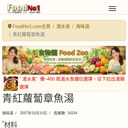
FoodNo1.com主頁
湯水泉
海味湯
青紅蘿蔔章魚湯
" 湯水泉"
備~400 款湯水食譜任選擇
，往下拉出湯類
選擇
青紅蘿蔔章魚湯
海味湯
2007年10月10日
點擊數: 34244
材料