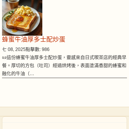
蜂蜜牛油厚多士配炒蛋
七 08, 2025
點擊數: 986
📜這份蜂蜜牛油厚多士配炒蛋，靈感來自日式喫茶店的經典早
餐。厚切的方包（吐司）經過烘烤後，表面塗滿香甜的蜂蜜和
融化的牛油（…