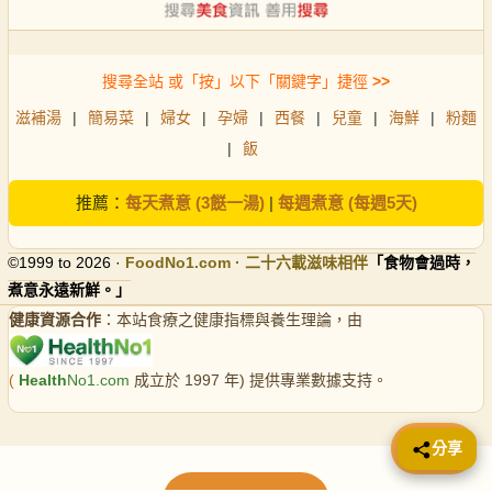
搜尋全站 或「按」以下「關鍵字」捷徑
>>
滋補湯
|
簡易菜
|
婦女
|
孕婦
|
西餐
|
兒童
|
海鮮
|
粉麵
|
飯
推薦：
每天煮意 (3餸一湯)
|
每週煮意 (每週5天)
©1999 to 2026 ·
FoodNo1
.com · 二十六載滋味相伴
「食物會過時，
煮意永遠新鮮。」
健康資源合作
：本站食療之健康指標與養生理論，由
(
Health
No1.com
成立於 1997 年) 提供專業數據支持。
📤 分享
分享