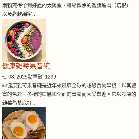
兩顆煎得恰到好處的太陽蛋，邊緣微焦的香脆煙肉（培根），
以及鬆軟綿密…
健康雜莓果昔碗
七 08, 2025
點擊數: 1299
📜健康雜莓果昔碗是近年來風靡全球的超級食物早餐，以其豐
富的色彩、多樣的口感和全面的營養而大受歡迎。它以冷凍的
雜莓為基底打…