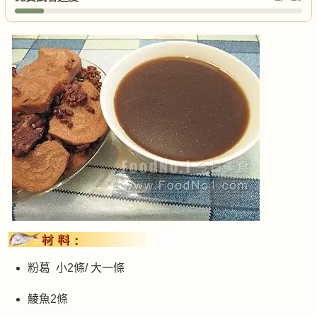
粉葛 小2條/ 大一條
鯪魚2條