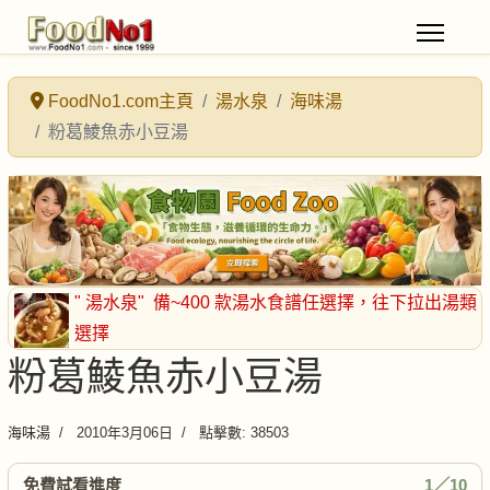
FoodNo1.com主頁
湯水泉
海味湯
粉葛鯪魚赤小豆湯
" 湯水泉"
備~400 款湯水食譜任選擇
，往下拉出湯類
選擇
粉葛鯪魚赤小豆湯
海味湯
2010年3月06日
點擊數: 38503
免費試看進度
1／10