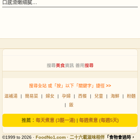
口感滑嫩細膩…
搜尋全站 或「按」以下「關鍵字」捷徑
>>
滋補湯
|
簡易菜
|
婦女
|
孕婦
|
西餐
|
兒童
|
海鮮
|
粉麵
|
飯
推薦：
每天煮意 (3餸一湯)
|
每週煮意 (每週5天)
©1999 to 2026 ·
FoodNo1
.com · 二十六載滋味相伴
「食物會過時，