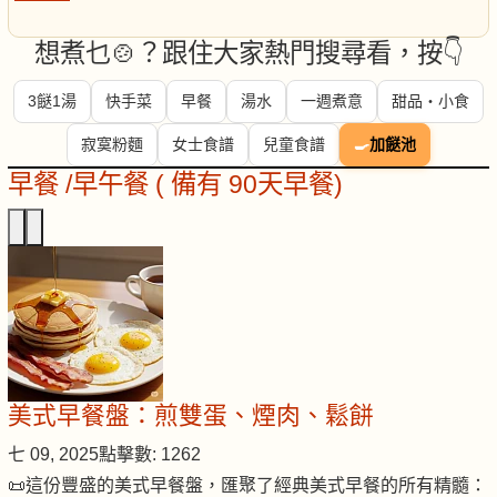
想煮乜🍲？跟住大家熱門搜尋看，按👇
3餸1湯
快手菜
早餐
湯水
一週煮意
甜品・小食
寂寞粉麵
女士食譜
兒童食譜
🍳
加餸池
早餐 /早午餐 ( 備有 90天早餐)
美式早餐盤：煎雙蛋、煙肉、鬆餅
七 09, 2025
點擊數: 1262
📜這份豐盛的美式早餐盤，匯聚了經典美式早餐的所有精髓：