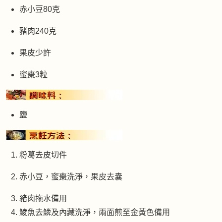
赤小豆80克
豬肉240克
果皮少許
蜜棗3粒
鹽
粉葛去皮切件
赤小豆，蜜棗洗淨，果皮去囊
豬肉拖水備用
鯪魚去鱗及內藏洗淨，兩面煎至金黃色備用