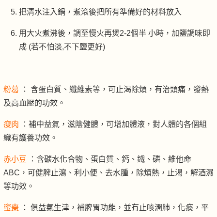
把清水注入鍋，煮滾後把所有準備好的材料放入
用大火煮沸後，調至慢火再煲2-2個半 小時，加鹽調味即
成 (若不怕淡,不下鹽更好)
粉葛
： 含蛋白質、纖維素等，可止渴除煩，有治頭痛，發熱
及高血壓的功效。
瘦肉
：補中益氣，滋陰健體，可增加體液，對人體的各個組
織有護養功效。
赤小豆
：含碳水化合物、蛋白質、鈣、鐵、磷、維他命
ABC，可健脾止瀉、利小便、去水腫，除煩熱，止渴，解酒濕
等功效。
蜜棗
： 俱益氣生津，補脾胃功能，並有止咳潤肺，化痰，平