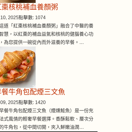
紅棗核桃補血養顏粥
10, 2025
點擊數: 1074
這道「紅棗核桃補血養顏粥」融合了中醫的養
智慧，以紅棗的補血益氣和核桃的健腦養心功
，為您提供一碗從內而外滋養的早餐。…
早餐牛角包配煙三文魚
09, 2025
點擊數: 1420
早餐牛角包配煙三文魚（煙燻鮭魚）是一份充
法式風情的輕奢早餐選擇。香酥鬆軟、層次分
的牛角包，從中間切開，夾入鮮嫩油潤…