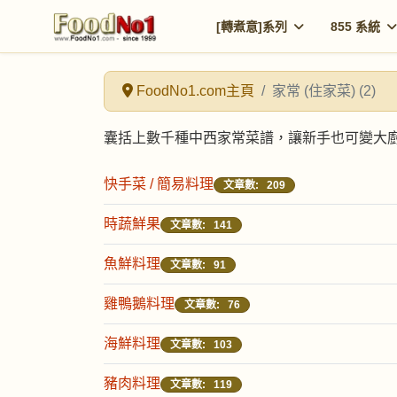
[轉煮意]系列
855 系統
FoodNo1.com主頁
家常 (住家菜) (2)
囊括上數千種中西家常菜譜，讓新手也可變大
快手菜 / 簡易料理
文章數: 209
時蔬鮮果
文章數: 141
魚鮮料理
文章數: 91
雞鴨鵝料理
文章數: 76
海鮮料理
文章數: 103
豬肉料理
文章數: 119