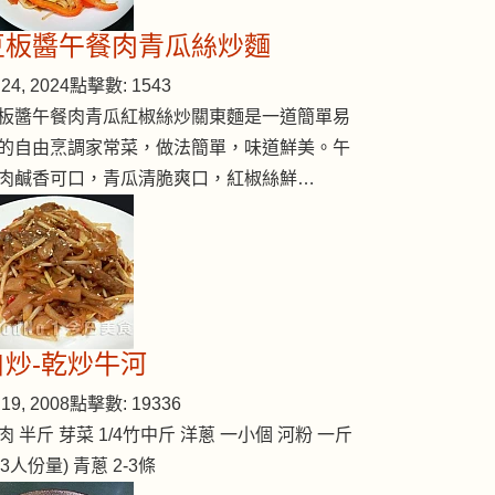
豆板醬午餐肉青瓜絲炒麵
24, 2024
點擊數: 1543
板醬午餐肉青瓜紅椒絲炒關東麵是一道簡單易
的自由烹調家常菜，做法簡單，味道鮮美。午
肉鹹香可口，青瓜清脆爽口，紅椒絲鮮…
自炒-乾炒牛河
19, 2008
點擊數: 19336
肉 半斤 芽菜 1/4竹中斤 洋蔥 一小個 河粉 一斤
2-3人份量) 青蔥 2-3條