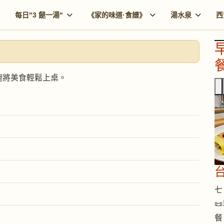
每日"3 餸一湯"
《家的味道·食譜》
湯水泉
西
餐
廚將美食輕鬆上桌。
七 

餐