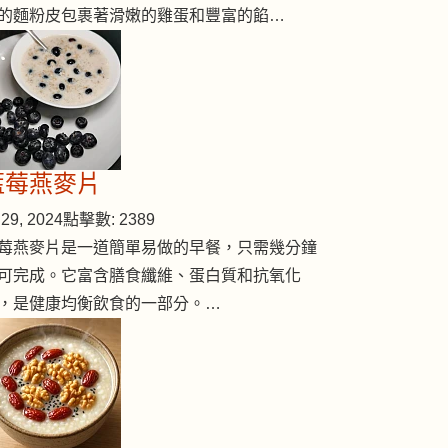
的麵粉皮包裹著滑嫩的雞蛋和豐富的餡…
藍莓燕麥片
29, 2024
點擊數: 2389
莓燕麥片是一道簡單易做的早餐，只需幾分鐘
可完成。它富含膳食纖維、蛋白質和抗氧化
，是健康均衡飲食的一部分。…