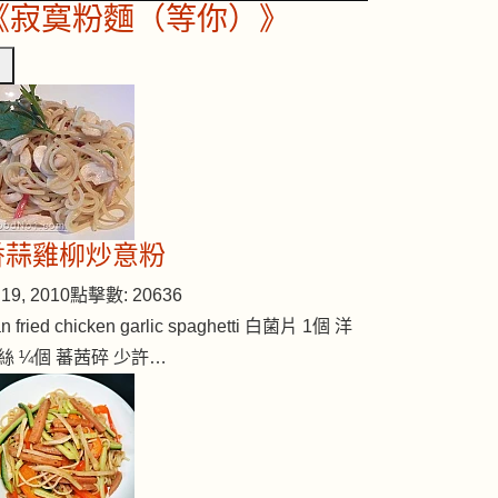
《寂寞粉麵（等你）》
香蒜雞柳炒意粉
19, 2010
點擊數: 20636
n fried chicken garlic spaghetti 白菌片 1個 洋
絲 ¼個 蕃茜碎 少許…