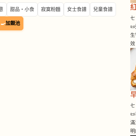
意
甜品・小食
寂寞粉麵
女士食譜
兒童食譜
七 
🍳
加餸池

生
效
七 

滿
明