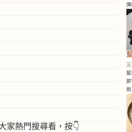
彈
三 
藍
即
劑
大家熱門搜尋看，按👇