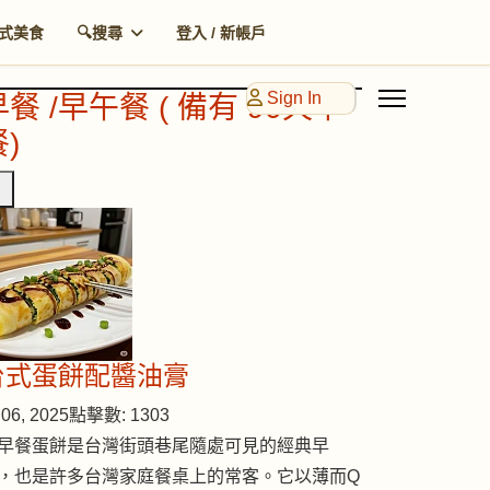
式美食
🔍搜尋
登入 / 新帳戶
Sign In
早餐 /早午餐 ( 備有 90天早
)
台式蛋餅配醬油膏
06, 2025
點擊數: 1303
早餐蛋餅是台灣街頭巷尾隨處可見的經典早
，也是許多台灣家庭餐桌上的常客。它以薄而Q