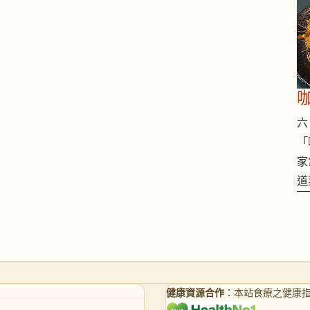
六 
「
家
道
健康資源合作
：本站食療之健康