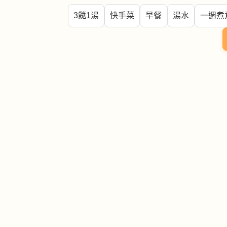
3餸1湯
快手菜
早餐
湯水
一週煮