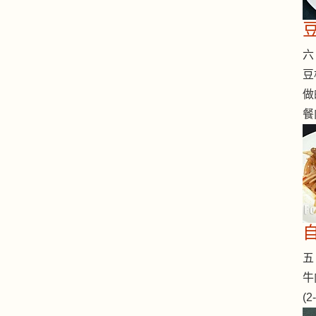
六 
豆
做
餐
五 
牛
(