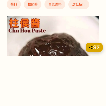
醬料
柱候醬
粵菜醬料
烹飪技巧
分享