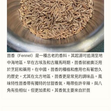
茴香（Fennel）是一種古老的香料，其起源可追溯至地
中海地區。早在古埃及和古羅馬時期，茴香就被廣泛用
於烹飪和藥用。在中國，茴香的種植和應用也有著悠久
的歷史，尤其在北方地區，茴香更是常見的調味品。風
味特性茴香帶有獨特的甘甜香氣，略帶些許辛辣，與八
角有些相似，但更加柔和。其香氣主要來自於茴