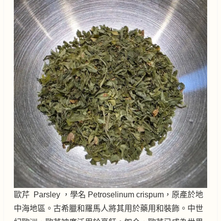
歐芹 Parsley ，學名 Petroselinum crispum，原產於地
中海地區。古希臘和羅馬人將其用於藥用和裝飾。中世