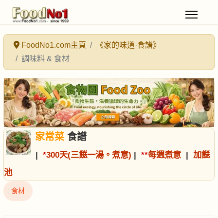
FoodNo1.com主頁
《家的味道·食譜》
調味料 & 食材
家常菜
食譜
|
*
300天(三餸一湯。煮意)
|
*
*
每週煮意
|
加餸
池
食材