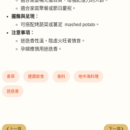
適合需要補充蛋白質、增強記憶力的人群。
適合家庭聚餐或節日慶祝。
擺盤與呈現：
可搭配烤蔬菜或薯泥 mashed potato。
注意事項：
迷迭香性溫，陰虛火旺者慎食。
孕婦應慎用迷迭香。
香草
健康飲食
香料
地中海料理
迷迭香
上一篇文章: 歐芹 (Parsley)：餐桌上的綠色點綴
下一篇文章:
上一頁
下一頁