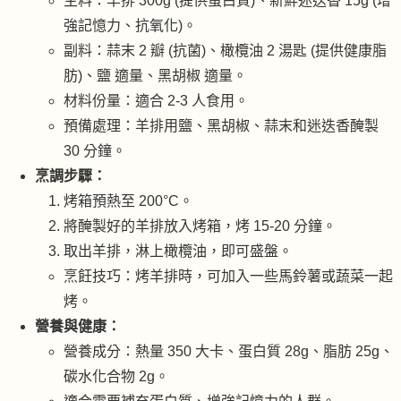
主料：羊排 300g (提供蛋白質)、新鮮迷迭香 15g (增
強記憶力、抗氧化)。
副料：蒜末 2 瓣 (抗菌)、橄欖油 2 湯匙 (提供健康脂
肪)、鹽 適量、黑胡椒 適量。
材料份量：適合 2-3 人食用。
預備處理：羊排用鹽、黑胡椒、蒜末和迷迭香醃製
30 分鐘。
烹調步驟：
烤箱預熱至 200°C。
將醃製好的羊排放入烤箱，烤 15-20 分鐘。
取出羊排，淋上橄欖油，即可盛盤。
烹飪技巧：烤羊排時，可加入一些馬鈴薯或蔬菜一起
烤。
營養與健康：
營養成分：熱量 350 大卡、蛋白質 28g、脂肪 25g、
碳水化合物 2g。