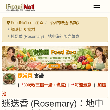
FoodNo1.com主頁
《家的味道·食譜》
調味料 & 食材
迷迭香 (Rosemary)：地中海的陽光氣息
家常菜
食譜
|
*
300天(三餸一湯。煮意)
|
*
*
每週煮意
|
加餸
池
迷迭香 (Rosemary)：地中