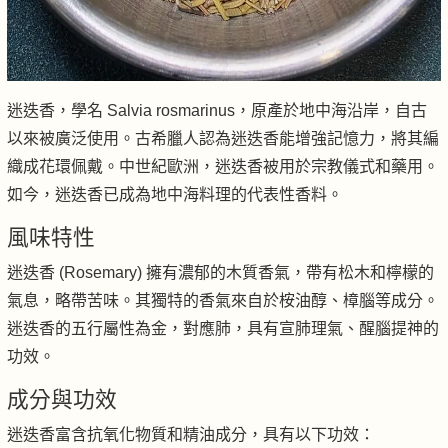
迷迭香，學名 Salvia rosmarinus，原產於地中海沿岸，自古
以來被廣泛使用。古希臘人認為迷迭香能增強記憶力，將其編
織成花環佩戴。中世紀歐洲，迷迭香被用於宗教儀式和藥用。
如今，迷迭香已成為地中海料理的代表性香料。
風味特性
迷迭香 (Rosemary) 擁有濃郁的木質香氣，帶有松木和檸檬的
氣息，略帶苦味。其獨特的香氣來自於桉油醇、樟腦等成分。
迷迭香的五行屬性為金，對應肺，具有宣肺理氣、醒腦提神的
功效。
成分與功效
迷迭香富含抗氧化物質和精油成分，具有以下功效：