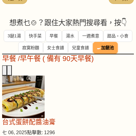
想煮乜🍲？跟住大家熱門搜尋看，按👇
3餸1湯
快手菜
早餐
湯水
一週煮意
甜品・小食
寂寞粉麵
女士食譜
兒童食譜
🍳
加餸池
早餐 /早午餐 ( 備有 90天早餐)
台式蛋餅配醬油膏
七 06, 2025
點擊數: 1296