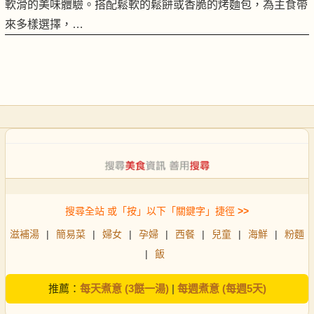
軟滑的美味體驗。搭配鬆軟的鬆餅或香脆的烤麵包，為主食帶
來多樣選擇，…
搜尋全站 或「按」以下「關鍵字」捷徑
>>
滋補湯
|
簡易菜
|
婦女
|
孕婦
|
西餐
|
兒童
|
海鮮
|
粉麵
|
飯
推薦：
每天煮意 (3餸一湯)
|
每週煮意 (每週5天)