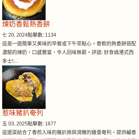
煉奶香鬆熱香餅
七 20, 2024
點擊數: 1134
這是一道簡單又美味的早餐或下午茶點心。香軟的熱香餅搭配
濃郁的煉奶，口感豐富，令人回味無窮。評語: 好食過港式西
多士!…
惹味豬扒奄列
五 03, 2025
點擊數: 1677
這道菜結合了香煎入味的豬扒條與滑嫩的雞蛋奄列，提供鹹香