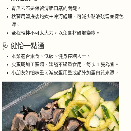
青瓜去芯是保留清脆口感的關鍵。
秋葵用鹽搓後灼煮＋冷河處理，可減少黏液殘留並保色
澤。
全程輕拌不可太大力，以免食材破爛變糊。
🩺 健怡一點通
本菜適合素食、低碳、健身控糖人士。
皮蛋屬加工蛋類，建議不過量食用，每次 1 隻為宜。
小朋友如怕味重可減皮蛋用量或額外加蛋白質來源。