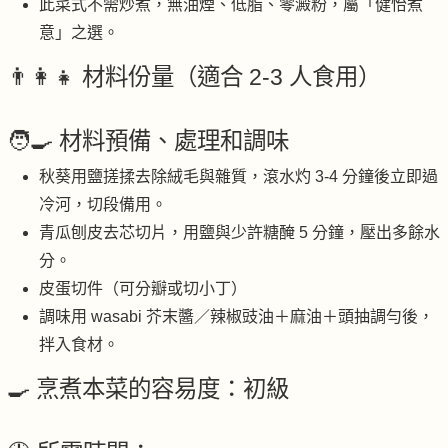
此菜式不需炒煮，無油煙、低脂、零澱粉，屬「健怡煮
意」之選。
👨‍👩‍👧 材料份量（適合 2-3 人食用）
🧑‍🍳 材料預備、處理和調味
秋葵用鹽搓揉去除絨毛與雜質，滾水灼 3-4 分鐘後立即過
冷河，切段備用。
青瓜刨皮去芯切片，用鹽與少許糖醃 5 分鐘，壓出多餘水
分。
皮蛋切件（可分瓣或切小丁）
調味用 wasabi 芥末醬／辣椒豉油＋麻油＋頭抽調勻後，
拌入食材。
🍳 烹煮本菜的容易度：初級