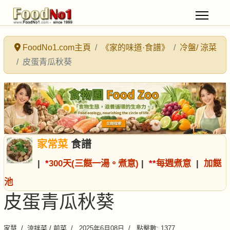
FoodNo1.com主頁
《家的味道·食譜》
冷盤/ 涼菜
皮蛋青瓜秋葵
家常菜
食譜
|
*
300天(三餸一湯。煮意)
|
*
*
每週煮意
|
加餸
池
皮蛋青瓜秋葵
家慧
涼拌菜 / 前菜
2025年6月08日
點擊數: 1377