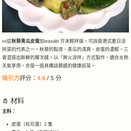
📜這
秋葵青瓜皮蛋
加wasabi 芥末輕拌版，可說是港式夏日涼
拌菜的代表之一。秋葵的黏滑、青瓜的清爽、皮蛋的濃郁，三
者混搭出新鮮的層次感。以「無火涼拌」方式製作，適合炎熱
天氣享用，亦是一道具備話題感的健康前菜。
吸引力
評分：
4.6
/ 5 分
🧂 材料
主料：
皮蛋（松花蛋）2 隻