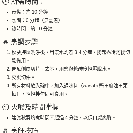
🕒 所需時間：
預備：約 10 分鐘
烹調：0 分鐘（無需煮）
總時間：約 10 分鐘
🔥 烹調步驟
秋葵搓鹽洗淨後，用滾水灼煮 3-4 分鐘，撈起過冷河後切
段備用。
青瓜刨皮切片、去芯，用鹽與糖醃後輕壓脫水。
皮蛋切件。
所有材料放入碗中，加入調味料（wasabi 醬＋麻油＋頭
抽），輕輕拌勻即可食用。
⏲️ 火喉及時間掌握
建議秋葵灼煮時間不超過 4 分鐘，以保口感爽脆。
🧂 烹飪技巧