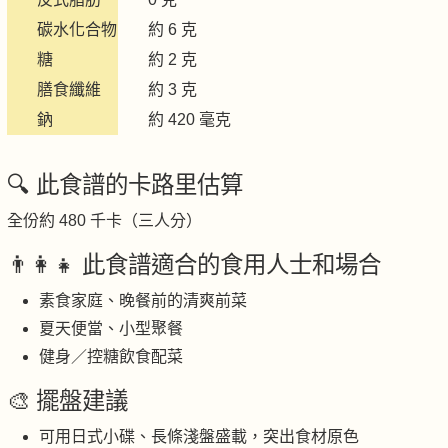
碳水化合物
約 6 克
糖
約 2 克
膳食纖維
約 3 克
鈉
約 420 毫克
🔍 此食譜的卡路里估算
全份約 480 千卡（三人分）
👨‍👩‍👧 此食譜適合的食用人士和場合
素食家庭、晚餐前的清爽前菜
夏天便當、小型聚餐
健身／控糖飲食配菜
🎨 擺盤建議
可用日式小碟、長條淺盤盛載，突出食材原色