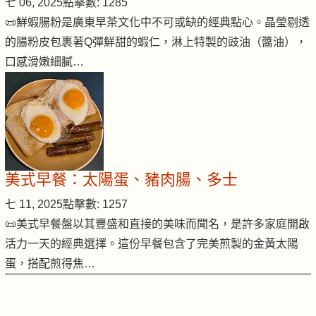
七 06, 2025
點擊數: 1285
📜鮮蝦腸粉是廣東早茶文化中不可或缺的經典點心。晶瑩剔透
的腸粉皮包裹著Q彈鮮甜的蝦仁，淋上特製的豉油（醬油），
口感滑嫩細膩…
美式早餐：太陽蛋、豬肉腸、多士
七 11, 2025
點擊數: 1257
📜美式早餐盤以其豐盛和直接的美味而聞名，是許多家庭開啟
活力一天的經典選擇。這份早餐包含了完美煎製的金黃太陽
蛋，搭配煎得焦…