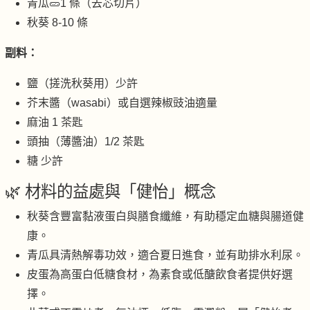
青瓜🥒1 條（去芯切片）
秋葵 8-10 條
副料：
鹽（搓洗秋葵用）少許
芥末醬（wasabi）或自選辣椒豉油適量
麻油 1 茶匙
頭抽（薄醬油）1/2 茶匙
糖 少許
🌿 材料的益處與「健怡」概念
秋葵含豐富黏液蛋白與膳食纖維，有助穩定血糖與腸道健
康。
青瓜具清熱解毒功效，適合夏日進食，並有助排水利尿。
皮蛋為高蛋白低糖食材，為素食或低醣飲食者提供好選
擇。