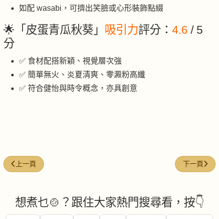
如配 wasabi，可擠出笑臉或心形裝飾點綴
🌟「皮蛋青瓜秋葵」
吸引力
評分：
4.6
/ 5
分
✅ 食材配搭新穎、視覺層次強
✅ 簡單無火、炎夏清爽、零澱粉高纖
✅ 符合健怡與時令概念，亦具創意
上一篇文章: 鮮脆萵筍條
下一篇文章: 
上一頁
下一頁
想煮乜🍲？跟住大家熱門搜尋看，按👇