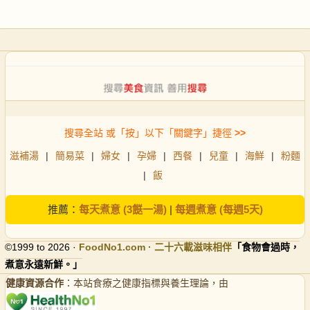
搜尋全站 或「按」以下「關鍵字」捷徑
>>
滋補湯
|
簡易菜
|
婦女
|
孕婦
|
西餐
|
兒童
|
海鮮
|
粉麵
|
飯
推薦：
每天煮意 (3餸一湯)
|
每週煮意 (每週5天)
©1999 to 2026 ·
FoodNo1
.com · 二十六載滋味相伴
「食物會過時，
煮意永遠新鮮。」
健康資源合作
：本站食療之健康指標與養生理論，由