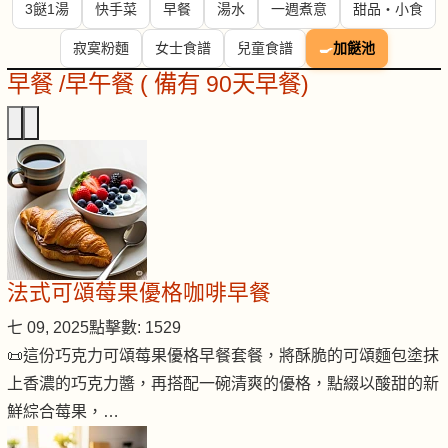
3餸1湯
快手菜
早餐
湯水
一週煮意
甜品・小食
寂寞粉麵
女士食譜
兒童食譜
🍳
加餸池
早餐 /早午餐 ( 備有 90天早餐)
法式可頌莓果優格咖啡早餐
七 09, 2025
點擊數: 1529
📜這份巧克力可頌莓果優格早餐套餐，將酥脆的可頌麵包塗抹
上香濃的巧克力醬，再搭配一碗清爽的優格，點綴以酸甜的新
鮮綜合莓果，…