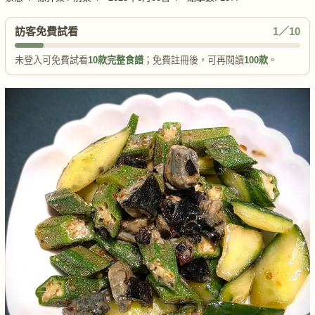
訪客免費試看
1／10
未登入可免費試看
10款完整食譜
；免費註冊後，可再閱讀
100款
。