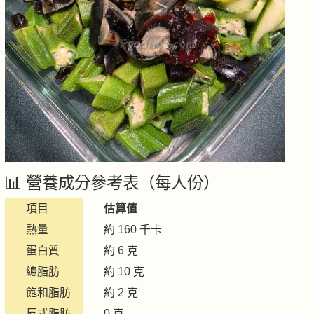
📊 營養成分參考表（每人份）
項目
估算值
熱量
約 160 千卡
蛋白質
約 6 克
總脂肪
約 10 克
飽和脂肪
約 2 克
反式脂肪
0 克