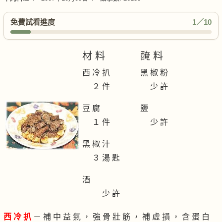
免費試看進度
1／10
材 料
醃 料
西 冷 扒
黑 椒 粉
２ 件
少 許
豆 腐
鹽
１ 件
少 許
黑 椒 汁
３ 湯 匙
酒
少 許
西 冷 扒
－ 補 中 益 氣 ， 強 骨 壯 筋 ， 補 虛 損 ， 含 蛋 白