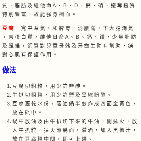
質 ， 脂 肪 及 維 他 命 A 、 B 、 D 、 鈣 、 磷 、 鐵 等 鐵 質
特 別 豐 富 ， 故 能 強 身 補 血 。
豆 腐
－ 寬 中 益 氣 ， 和 脾 胃 ， 消 脹 滿 ， 下 大 腸 濁 氣
， 含 蛋 白 質 ， 維 他 日 命 A 、 B 、 鈣 、 鎂 ， 少 量 脂 肪
及 纖 維 ， 鈣 質 對 兒 童 骨 骼 及 牙 齒 生 助 有 幫 助 ， 鎂
對 心 肌 有 保 護 作 用 。
做法
豆 腐 切 粗 粒 ， 用 少 許 鹽 醃 。
牛 扒 切 粗 粒 ， 用 少 許 鹽 及 黑 椒 粉 醃 。
豆 腐 瀝 乾 水 份 ， 落 油 鍋 半 煎 炸 成 四 面 金 黃 色 ，
放 在 碟 中 。
鍋 中 放 油 及 由 牛 扒 切 下 來 的 牛 油 ， 開 猛 火 ， 放
入 牛 扒 粒 ， 猛 火 煎 幾 面 ， 灒 酒 ， 加 入 黑 椒 汁 ，
放 在 豆 腐 粒 中 間 ， 即 可 上 碟 。