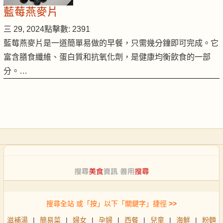
藍莓燕麥片
三 29, 2024
點擊數: 2391
藍莓燕麥片是一道簡單易做的早餐，只需幾分鐘即可完成。它
富含膳食纖維、蛋白質和抗氧化劑，是健康均衡飲食的一部
分。…
搜尋全站 或「按」以下「關鍵字」捷徑
>>
滋補湯
|
簡易菜
|
婦女
|
孕婦
|
西餐
|
兒童
|
海鮮
|
粉麵