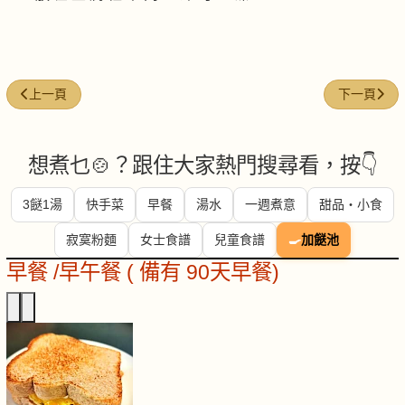
上一篇文章: 薯蓉牛肉
下一篇文章:
上一頁
下一頁
想煮乜🍲？跟住大家熱門搜尋看，按👇
3餸1湯
快手菜
早餐
湯水
一週煮意
甜品・小食
寂寞粉麵
女士食譜
兒童食譜
🍳
加餸池
早餐 /早午餐 ( 備有 90天早餐)