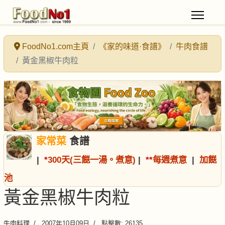
FoodNo1.com主頁
《家的味道·食譜》
牛肉食譜
黃金黑椒牛肉粒
家常菜
食譜
|
*
300天(三餸一湯。煮意)
|
*
*
每週煮意
|
加餸
池
黃金黑椒牛肉粒
牛肉料理
2007年10月09日
點擊數: 26135