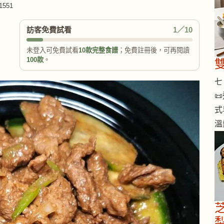
551
訪客免費試看
1／10
未登入可免費試看
10款完整食譜
；免費註冊後，可再閱讀
100款
。
七 

式
溫