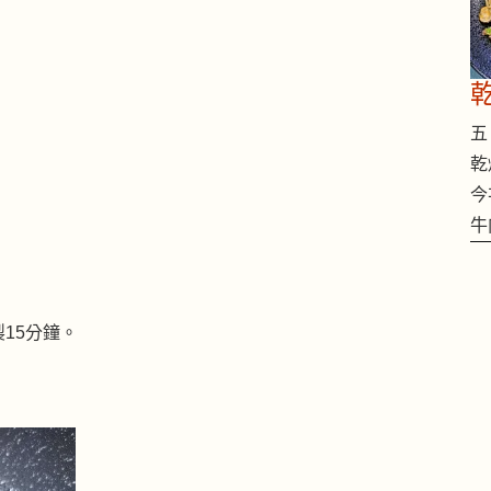
五 
乾
今
牛
15分鐘。