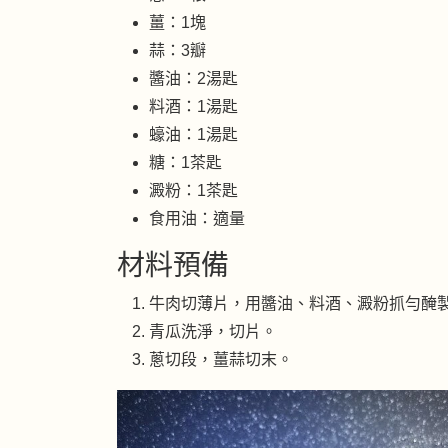
薑：1塊
蒜：3瓣
醬油：2湯匙
料酒：1湯匙
蠔油：1湯匙
糖：1茶匙
澱粉：1茶匙
食用油：適量
材料預備
牛肉切薄片，用醬油、料酒、澱粉抓勻醃製
青瓜洗淨，切片。
蔥切段，薑蒜切末。