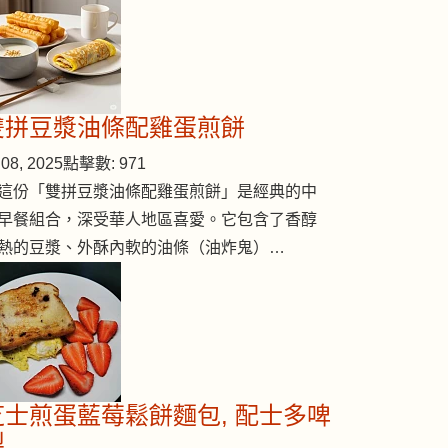
雙拼豆漿油條配雞蛋煎餅
08, 2025
點擊數: 971
這份「雙拼豆漿油條配雞蛋煎餅」是經典的中
早餐組合，深受華人地區喜愛。它包含了香醇
熱的豆漿、外酥內軟的油條（油炸鬼）…
芝士煎蛋藍莓鬆餅麵包, 配士多啤
梨