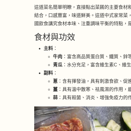
這道菜名簡單明瞭，直接點出菜餚的主要食材
結合，口感豐富，味道鮮美。這道中式家常菜
國飲食講究食材本味、注重調味平衡的特點，
食材與功效
主料
：
牛肉
：富含高品質蛋白質、鐵質、鋅
青瓜
：水分充足，富含維生素C、維
副料
：
蔥
：含有揮發油，具有刺激食欲、促
薑
：具有溫中散寒、祛風濕的作用，
蒜
：具有殺菌、消炎、增強免疫力的