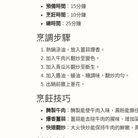
預備時間
：15分鐘
烹飪時間
：10分鐘
總時間
：25分鐘
烹調步驟
熱鍋涼油，放入薑蒜爆香。
加入牛肉片翻炒至變色。
加入青瓜片翻炒至斷生。
加入醬油、蠔油、糖調味，翻炒均勻。
出鍋前撒上蔥花。
烹飪技巧
醃製牛肉
：醃製能使牛肉入味，澱粉能鎖
爆香薑蒜
：薑蒜能去除牛肉的腥味，增加
快速翻炒
：大火快炒能保持牛肉的鮮嫩，