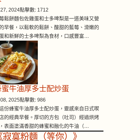
27, 2024
點擊數: 1712
莓鬆餅麵包佐雞蛋和士多啤梨是一道美味又營
的早餐，以鬆軟的鬆餅、酸甜的藍莓、滑嫩的
蛋和新鮮的士多啤梨為食材，口感豐富…
蜂蜜牛油厚多士配炒蛋
08, 2025
點擊數: 986
這份蜂蜜牛油厚多士配炒蛋，靈感來自日式喫
店的經典早餐。厚切的方包（吐司）經過烘烤
，表面塗滿香甜的蜂蜜和融化的牛油（…
《寂寞粉麵（等你）》