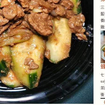
三 
藍
養
雞
七 

茶
後