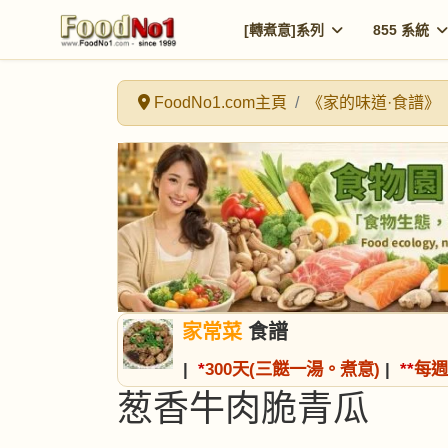
[轉煮意]系列
855 系統
FoodNo1.com主頁
《家的味道·食譜》
家常菜
食譜
|
*
300天(三餸一湯。煮意)
|
*
*
每週
葱香牛肉脆青瓜