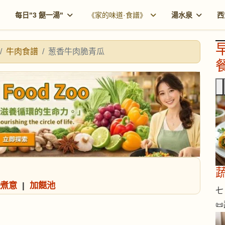
每日"3 餸一湯"
《家的味道·食譜》
湯水泉
西
牛肉食譜
葱香牛肉脆青瓜
餐
煮意
|
加餸池
七 
📜