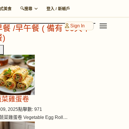
式美食
🔍搜尋
登入 / 新帳戶
Sign In
早餐 /早午餐 ( 備有 90天早
)
蔬菜雞蛋卷
09, 2025
點擊數: 971
蔬菜雞蛋卷 Vegetable Egg Roll…