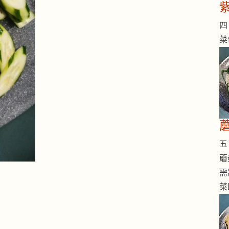
四 
菜
五 
蘑
需
菜