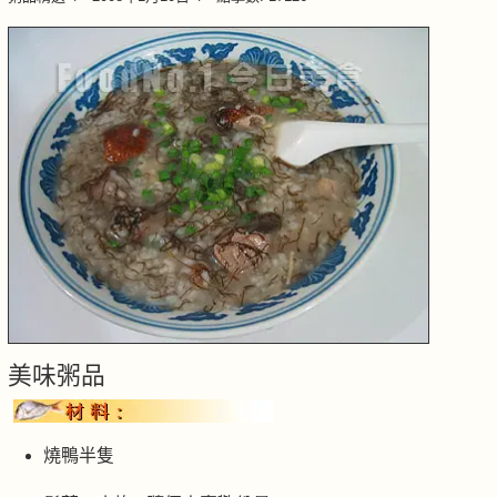
美味粥品
燒鴨半隻