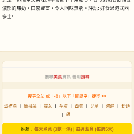
濃郁的煉奶，口感豐富，令人回味無窮。評語: 好食過港式西
多士!…
搜尋全站 或「按」以下「關鍵字」捷徑
>>
滋補湯
|
簡易菜
|
婦女
|
孕婦
|
西餐
|
兒童
|
海鮮
|
粉麵
|
飯
推薦：
每天煮意 (3餸一湯)
|
每週煮意 (每週5天)