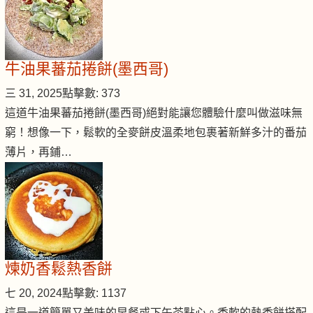
牛油果蕃茄捲餅(墨西哥)
三 31, 2025
點擊數: 373
這道牛油果蕃茄捲餅(墨西哥)絕對能讓您體驗什麼叫做滋味無
窮！想像一下，鬆軟的全麥餅皮溫柔地包裹著新鮮多汁的番茄
薄片，再鋪…
煉奶香鬆熱香餅
七 20, 2024
點擊數: 1137
這是一道簡單又美味的早餐或下午茶點心。香軟的熱香餅搭配