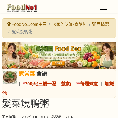
FoodNo1.com主頁
《家的味道·食譜》
粥品精選
髪菜燒鴨粥
家常菜
食譜
|
*
300天(三餸一湯。煮意)
|
*
*
每週煮意
|
加餸
池
髪菜燒鴨粥
粥品精選
2008年1月10日
點擊數: 17126