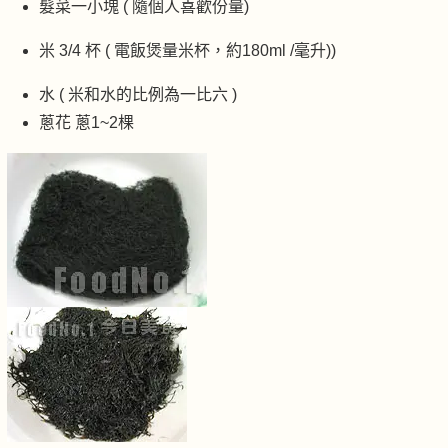
髮菜一小塊 ( 隨個人喜歡份量)
米 3/4 杯 ( 電飯煲量米杯，約180ml /毫升))
水 ( 米和水的比例為一比六 )
蔥花 蔥1~2棵