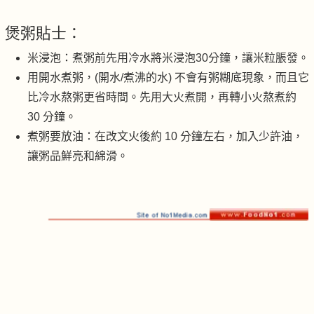
煲粥貼士：
米浸泡：煮粥前先用冷水將米浸泡30分鐘，讓米粒脹發。
用開水煮粥，(開水/煮沸的水) 不會有粥糊底現象，而且它
比冷水熬粥更省時間。先用大火煮開，再轉小火熬煮約
30 分鐘。
煮粥要放油：在改文火後約 10 分鐘左右，加入少許油，
讓粥品鮮亮和綿滑。