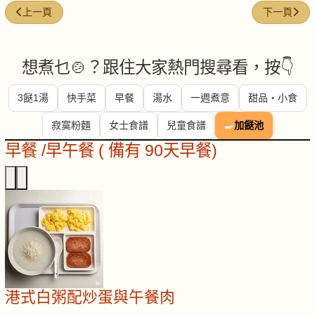
上一篇文章: 煮粥秘訣：五招煮出香濃滑嫩好粥
下一篇文章:
上一頁
下一頁
想煮乜🍲？跟住大家熱門搜尋看，按👇
3餸1湯
快手菜
早餐
湯水
一週煮意
甜品・小食
寂寞粉麵
女士食譜
兒童食譜
🍳
加餸池
早餐 /早午餐 ( 備有 90天早餐)
港式白粥配炒蛋與午餐肉