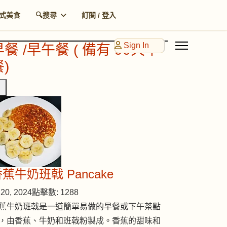
式美食
🔍搜尋
訂閱 / 登入
Sign In
早餐 /早午餐 ( 備有 90天早
)
蕉牛奶班戟 Pancake
20, 2024
點擊數: 1288
蕉牛奶班戟是一道簡單易做的早餐或下午茶點
，由香蕉、牛奶和班戟粉製成。香蕉的甜味和