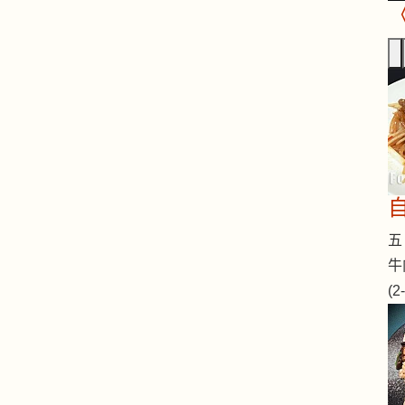
五 
牛
(