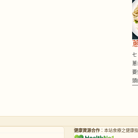
七 
蔥
要
頭
健康資源合作
：本站食療之健康