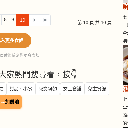
七 
8
9
10
第 10 頁 共 10 頁

全
載入更多食譜
清
頁數繼續瀏覽更多食譜
大家熱門搜尋看，按👇
意
甜品・小食
寂寞粉麵
女士食譜
兒童食譜
七 
🍳
加餸池

頭
的