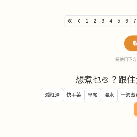
1
2
3
4
5
6
7
請使用下方
想煮乜🍲？跟住
3餸1湯
快手菜
早餐
湯水
一週煮