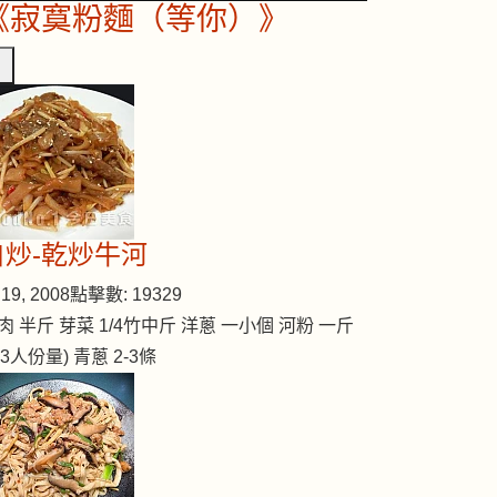
《寂寞粉麵（等你）》
自炒-乾炒牛河
19, 2008
點擊數: 19329
肉 半斤 芽菜 1/4竹中斤 洋蔥 一小個 河粉 一斤
2-3人份量) 青蔥 2-3條