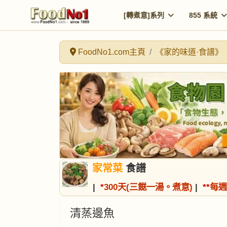
[轉煮意]系列
855 系統
FoodNo1.com主頁
《家的味道·食譜》
家常菜
食譜
|
*
300天(三餸一湯。煮意)
|
*
*
每週
清蒸邊魚