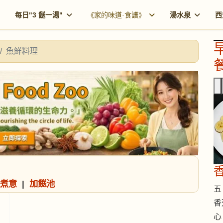
每日"3 餸一湯"
《家的味道·食譜》
湯水泉
西
魚鮮料理
餐
香
煮意
|
加餸池
五 
香
心