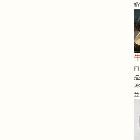
奶
四 
這
流
並