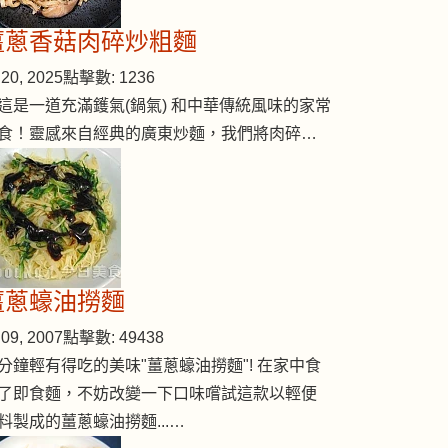
薑蔥香菇肉碎炒粗麵
20, 2025
點擊數: 1236
這是一道充滿鑊氣(鍋氣) 和中華傳統風味的家常
食！靈感來自經典的廣東炒麵，我們將肉碎…
薑蔥蠔油撈麵
09, 2007
點擊數: 49438
分鐘輕有得吃的美味"薑蔥蠔油撈麵"! 在家中食
了即食麵，不妨改變一下口味嚐試這款以輕便
料製成的薑蔥蠔油撈麵...…