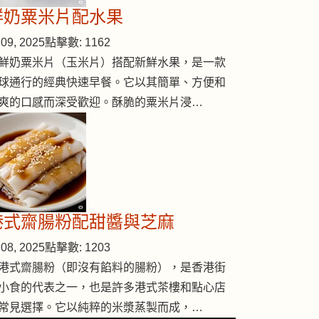
鮮奶粟米片配水果
09, 2025
點擊數: 1162
鮮奶粟米片（玉米片）搭配新鮮水果，是一款
球通行的經典快速早餐。它以其簡單、方便和
爽的口感而深受歡迎。酥脆的粟米片浸…
港式齋腸粉配甜醬與芝麻
08, 2025
點擊數: 1203
港式齋腸粉（即沒有餡料的腸粉），是香港街
小食的代表之一，也是許多港式茶樓和點心店
常見選擇。它以純粹的米漿蒸製而成，…