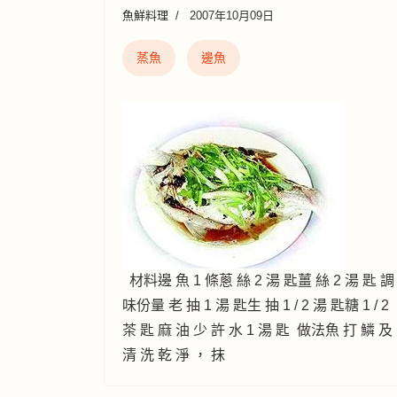
魚鮮料理
2007年10月09日
蒸魚
邊魚
材料邊 魚 1 條蔥 絲 2 湯 匙薑 絲 2 湯 匙 調
味份量 老 抽 1 湯 匙生 抽 1 / 2 湯 匙糖 1 / 2
茶 匙 麻 油 少 許 水 1 湯 匙 做法魚 打 鱗 及
清 洗 乾 淨 ， 抹