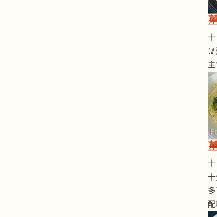
十 

主
十 
十
多
配