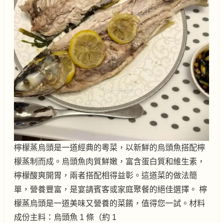
檸檬蒸烏頭是一道經典的粵菜，以新鮮的烏頭魚搭配檸
檬蒸制而成。烏頭魚肉質鮮嫩，富含蛋白質和維生素，
檸檬酸爽開胃，兩者搭配相得益彰。這道菜的做法簡
單，營養豐富，是宴請賓客或家庭聚餐的絕佳選擇。 檸
檬蒸烏頭是一道美味又營養的菜餚，值得您一試。材料
成份主料：烏頭魚 1 條（約 1