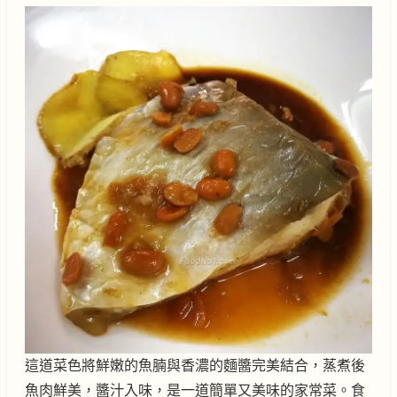
這道菜色將鮮嫩的魚腩與香濃的麵醬完美結合，蒸煮後
魚肉鮮美，醬汁入味，是一道簡單又美味的家常菜。食