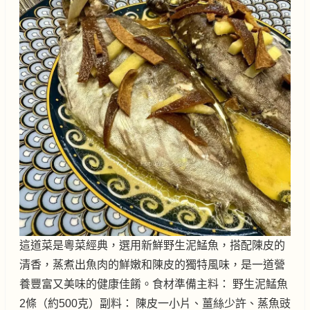
這道菜是粵菜經典，選用新鮮野生泥鯭魚，搭配陳皮的
清香，蒸煮出魚肉的鮮嫩和陳皮的獨特風味，是一道營
養豐富又美味的健康佳餚。食材準備主料： 野生泥鯭魚
2條（約500克）副料： 陳皮一小片、薑絲少許、蒸魚豉