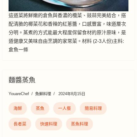
這道菜將鮮嫩的倉魚與香濃的欖菜、豉蒜完美結合，搭
配清脆的椰菜花和香辣的紅蔥醬，口感豐富，味道層次
分明。蒸煮的方式能最大程度保留食材的原汁原味，是
道健康又美味自由烹調的家常菜。材料 (2-3人份)主料:
倉魚一條
麵醬蒸魚
YouareChef
魚鮮料理
2024年8月15日
海鮮
蒸魚
一人餐
簡易料理
長者菜
快速料理
蒸魚料理