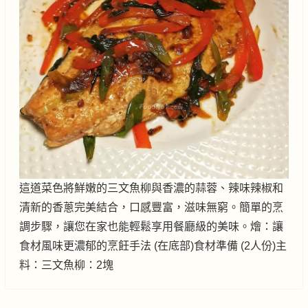
這道菜色將鮮嫩的三文魚柳與香濃的蒜蓉、辣味辣椒和
清新的香蔥完美結合，口感豐富，滋味無窮。簡單的烹
調步驟，讓您在家也能輕鬆享用餐廳級的美味。燴：讓
食材風味更濃郁的烹飪手法 (在底部)食材準備 (2人份)主
料：三文魚柳：2塊