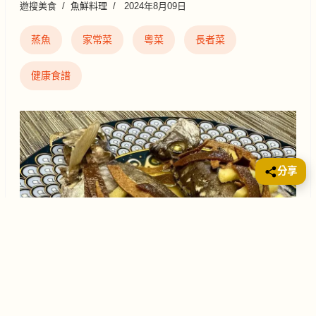
遊搜美食
魚鮮料理
2024年8月09日
蒸魚
家常菜
粵菜
長者菜
健康食譜
分享