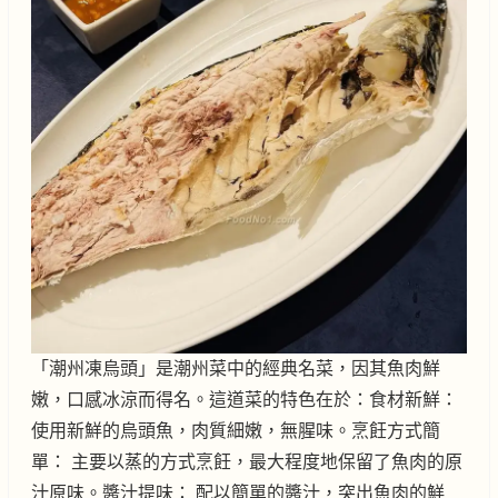
「潮州凍烏頭」是潮州菜中的經典名菜，因其魚肉鮮
嫩，口感冰涼而得名。這道菜的特色在於：食材新鮮：
使用新鮮的烏頭魚，肉質細嫩，無腥味。烹飪方式簡
單： 主要以蒸的方式烹飪，最大程度地保留了魚肉的原
汁原味。醬汁提味： 配以簡單的醬汁，突出魚肉的鮮