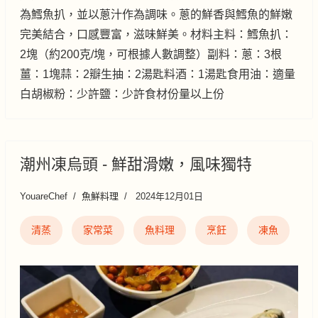
為鱈魚扒，並以蔥汁作為調味。蔥的鮮香與鱈魚的鮮嫩
完美結合，口感豐富，滋味鮮美。材料主料：鱈魚扒：
2塊（約200克/塊，可根據人數調整）副料：蔥：3根
薑：1塊蒜：2瓣生抽：2湯匙料酒：1湯匙食用油：適量
白胡椒粉：少許鹽：少許食材份量以上份
潮州凍烏頭 - 鮮甜滑嫩，風味獨特
YouareChef
魚鮮料理
2024年12月01日
清蒸
家常菜
魚料理
烹飪
凍魚