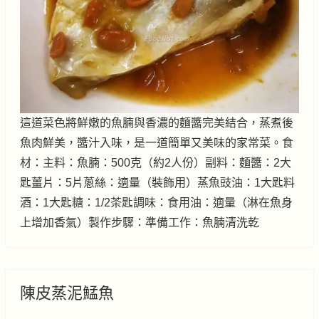
這道菜色將鮮嫩的魚腩與香濃的麵醬完美結合，蒸煮後
魚肉鮮美，醬汁入味，是一道簡單又美味的家常菜。食
材：主料：魚腩：500克（約2人份）副料：麵醬：2大
匙薑片：5片蔥絲：適量（裝飾用）蒸魚豉油：1大匙料
酒：1大匙糖：1/2茶匙調味：食用油：適量（淋在魚身
上增加香氣）製作步驟：準備工作：魚腩清洗乾
陳皮蒸泥鯭魚