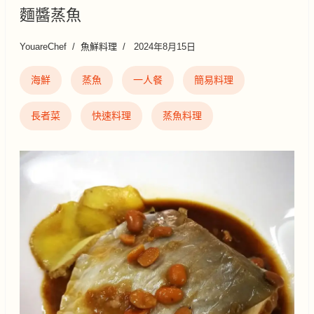
麵醬蒸魚
YouareChef
魚鮮料理
2024年8月15日
海鮮
蒸魚
一人餐
簡易料理
長者菜
快速料理
蒸魚料理