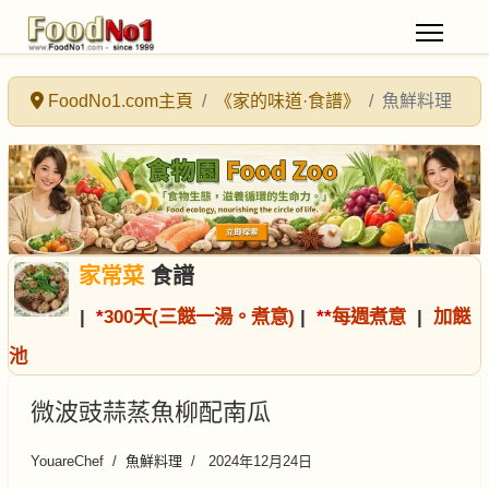
FoodNo1.com主頁
《家的味道·食譜》
魚鮮料理
家常菜
食譜
|
*
300天(三餸一湯。煮意)
|
*
*
每週煮意
|
加餸
池
微波豉蒜蒸魚柳配南瓜
YouareChef
魚鮮料理
2024年12月24日