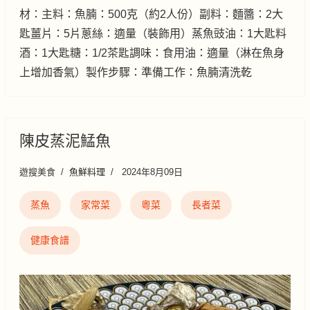
材：主料：魚腩：500克（約2人份）副料：麵醬：2大
匙薑片：5片蔥絲：適量（裝飾用）蒸魚豉油：1大匙料
酒：1大匙糖：1/2茶匙調味：食用油：適量（淋在魚身
上增加香氣）製作步驟：準備工作：魚腩清洗乾
陳皮蒸泥鯭魚
遊搜美食
魚鮮料理
2024年8月09日
蒸魚
家常菜
粵菜
長者菜
健康食譜