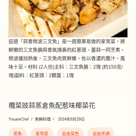
這道「蒜香微波三文魚」是一道簡單易做的家常菜，將
鮮嫩的三文魚腩與香氣撲鼻的紅蔥頭、薑蒜一同烹煮，
微波爐加熱後，三文魚肉質鮮嫩，佐以香濃的醬汁，風
味十足。材料 (2人份)主料：三文魚腩：2塊 (約150克/
塊)副料：紅蔥頭：2顆薑：1塊
欖菜豉蒜蒸倉魚配惹味椰菜花
YouareChef
魚鮮料理
2024年8月29日
蒸魚
家常菜
自由菜色
自由烹調