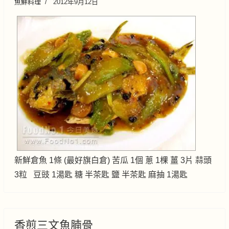
魚鮮料理
2012年9月12日
新鮮倉魚 1條 (最好旗白倉) 苦瓜 1個 蔥 1棵 薑 3片 蒜頭
3粒 豆豉 1湯匙 糖 半茶匙 鹽 半茶匙 麻抽 1湯匙
香煎三文魚腩骨