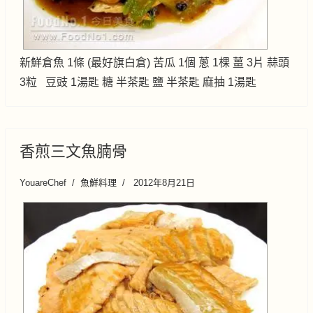
新鮮倉魚 1條 (最好旗白倉) 苦瓜 1個 蔥 1棵 薑 3片 蒜頭
3粒 豆豉 1湯匙 糖 半茶匙 鹽 半茶匙 麻抽 1湯匙
香煎三文魚腩骨
YouareChef
魚鮮料理
2012年8月21日