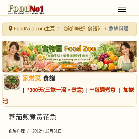
FoodNo1.com主頁
《家的味道·食譜》
魚鮮料理
家常菜
食譜
|
*
300天(三餸一湯。煮意)
|
*
*
每週煮意
|
加餸
池
蕃茄煎煮黃花魚
魚鮮料理
2012年12月31日