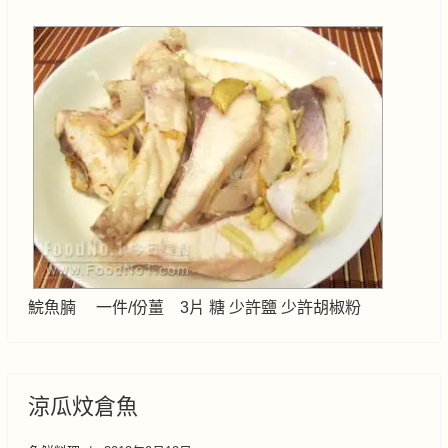
鯇魚腩 一件/份薑 3片 糖 少許鹽 少許胡椒粉
涼瓜炆倉魚