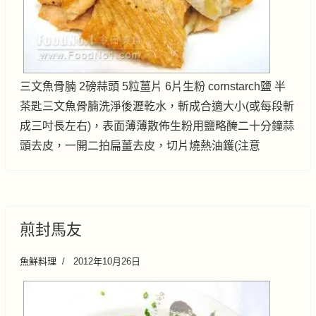
三文魚骨腩 2磅蒜頭 5粒薑片 6片生粉 cornstarch鹽 半
茶匙三文魚骨腩洗淨後瀝乾水，斬成合適大小(或每段斬
成三吋長左右)，表面薄薄散佈生粉用鹽略醃二十分鐘蒜
頭去皮，一開二拍扁薑去皮，切片燒熱油鑊(注意
煎封馬友
魚鮮料理
2012年10月26日