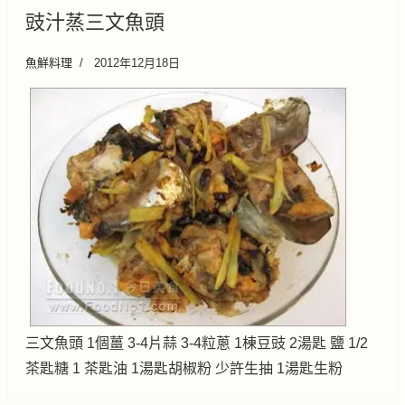
豉汁蒸三文魚頭
魚鮮料理
2012年12月18日
三文魚頭 1個薑 3-4片蒜 3-4粒蔥 1棟豆豉 2湯匙 鹽 1/2
茶匙糖 1 茶匙油 1湯匙胡椒粉 少許生抽 1湯匙生粉