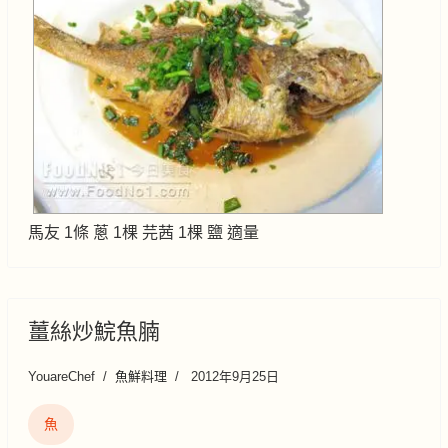
馬友 1條 蔥 1棵 芫茜 1棵 鹽 適量
薑絲炒鯇魚腩
YouareChef
魚鮮料理
2012年9月25日
魚