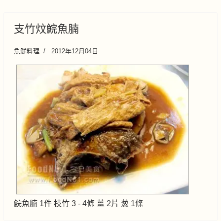
支竹炆鯇魚腩
魚鮮料理
2012年12月04日
鯇魚腩 1件 枝竹 3 - 4條 薑 2片 葱 1條