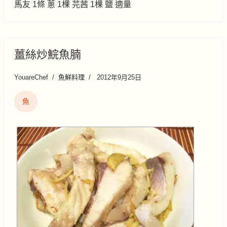
馬友 1條 蔥 1棵 芫茜 1棵 鹽 適量
薑絲炒鯇魚腩
YouareChef
魚鮮料理
2012年9月25日
魚