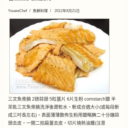
YouareChef
魚鮮料理
2012年8月21日
三文魚骨腩 2磅蒜頭 5粒薑片 6片生粉 cornstarch鹽 半
茶匙三文魚骨腩洗淨後瀝乾水，斬成合適大小(或每段斬
成三吋長左右)，表面薄薄散佈生粉用鹽略醃二十分鐘蒜
頭去皮，一開二拍扁薑去皮，切片燒熱油鑊(注意