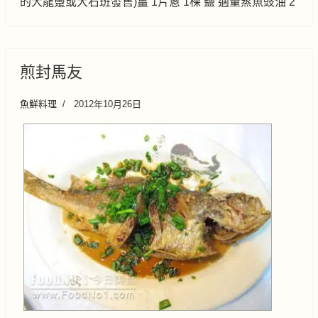
的大龍躉或大石班發售)薑 1片蔥 1棵 鹽 適量蒸魚豉油 2
煎封馬友
魚鮮料理
2012年10月26日