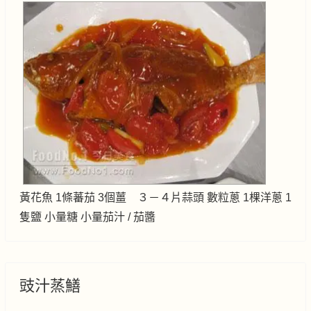
黃花魚 1條蕃茄 3個薑 ３－４片蒜頭 數粒蔥 1棵洋蔥 1
隻鹽 小量糖 小量茄汁 / 茄醬
豉汁蒸鱔