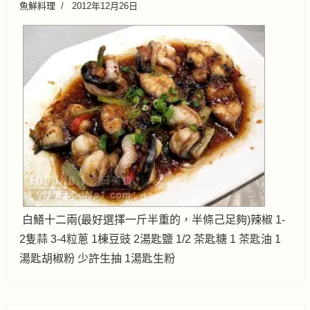
魚鮮料理
2012年12月26日
白鱔十二兩(最好選擇一斤半重的，半條己足夠)辣椒 1-
2隻蒜 3-4粒蔥 1棟豆豉 2湯匙鹽 1/2 茶匙糖 1 茶匙油 1
湯匙胡椒粉 少許生抽 1湯匙生粉