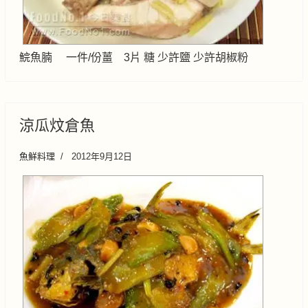
鯇魚腩 一件/份薑 3片 糖 少許鹽 少許胡椒粉
涼瓜炆倉魚
魚鮮料理
2012年9月12日