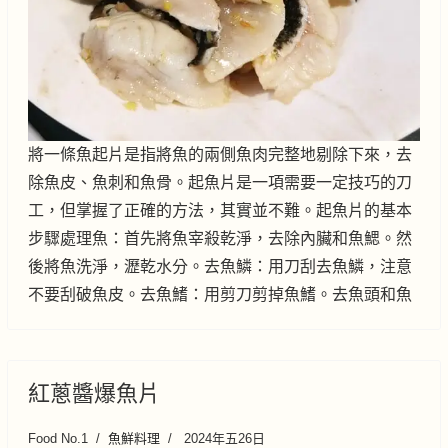
將一條魚起片是指將魚的兩側魚肉完整地剔除下來，去
除魚皮、魚刺和魚骨。起魚片是一項需要一定技巧的刀
工，但掌握了正確的方法，其實並不難。起魚片的基本
步驟處理魚：首先將魚宰殺乾淨，去除內臟和魚鰓。然
後將魚洗淨，瀝乾水分。去魚鱗：用刀刮去魚鱗，注意
不要刮破魚皮。去魚鰭：用剪刀剪掉魚鰭。去魚頭和魚
紅蔥醬爆魚片
Food No.1
魚鮮料理
2024年五26日