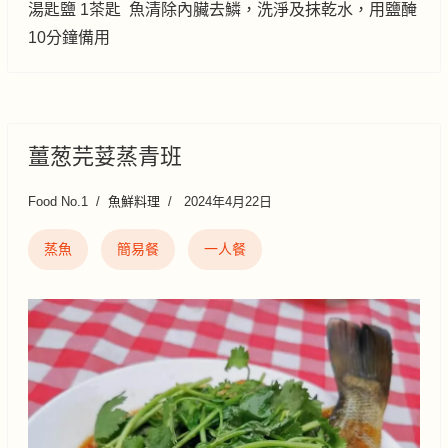
湯匙鹽 1茶匙 魚清除內臟去鱗，洗淨及抹乾水，用鹽醃
10分鐘備用
薑葱芫荽蒸青班
Food No.1
魚鮮料理
2024年4月22日
蒸魚
簡易餐
一人餐