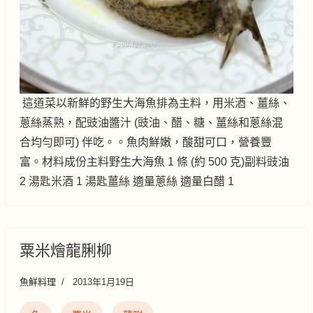
這道菜以新鮮的野生大海魚排為主料，用米酒、薑絲、
蔥絲蒸熟，配豉油醬汁 (豉油、醋、糖、薑絲和蔥絲混
合均勻即可) 伴吃。。魚肉鮮嫩，酸甜可口，營養豐
富。材料成份主料野生大海魚 1 條 (約 500 克)副料豉油
2 湯匙米酒 1 湯匙薑絲 適量蔥絲 適量白醋 1
粟米燴龍脷柳
魚鮮料理
2013年1月19日