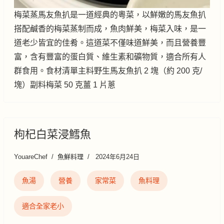
梅菜蒸馬友魚扒是一道經典的粵菜，以鮮嫩的馬友魚扒
搭配鹹香的梅菜蒸制而成，魚肉鮮美，梅菜入味，是一
道老少皆宜的佳肴。這道菜不僅味道鮮美，而且營養豐
富，含有豐富的蛋白質、維生素和礦物質，適合所有人
群食用。食材清單主料野生馬友魚扒 2 塊（約 200 克/
塊）副料梅菜 50 克薑 1 片蔥
枸杞白菜浸鱈魚
YouareChef
魚鮮料理
2024年6月24日
魚湯
營養
家常菜
魚料理
適合全家老小