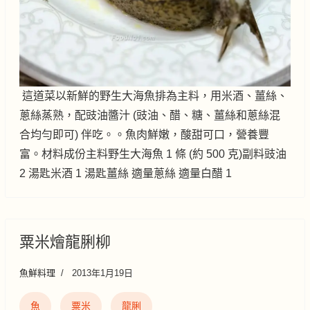
這道菜以新鮮的野生大海魚排為主料，用米酒、薑絲、
蔥絲蒸熟，配豉油醬汁 (豉油、醋、糖、薑絲和蔥絲混
合均勻即可) 伴吃。。魚肉鮮嫩，酸甜可口，營養豐
富。材料成份主料野生大海魚 1 條 (約 500 克)副料豉油
2 湯匙米酒 1 湯匙薑絲 適量蔥絲 適量白醋 1
粟米燴龍脷柳
魚鮮料理
2013年1月19日
魚
粟米
龍脷