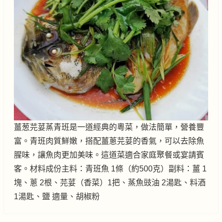
薑葱芫荽蒸青班是一道經典的粵菜，做法簡單，營養豐
富。青班肉質鮮嫩，搭配薑蔥芫荽的香氣，可以去除魚
腥味，讓魚肉更加美味。這道菜適合家庭聚餐或宴請賓
客。材料成份主料：青班魚 1條（約500克）副料：薑 1
塊、蔥 2根、芫荽（香菜）1把、蒸魚豉油 2湯匙、料酒
1湯匙、鹽 適量、胡椒粉