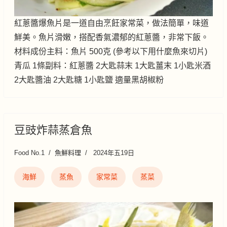
紅蔥醬爆魚片是一道自由烹飪家常菜，做法簡單，味道
鮮美。魚片滑嫩，搭配香氣濃郁的紅蔥醬，非常下飯。
材料成份主料：魚片 500克 (參考以下用什麼魚來切片)
青瓜 1條副料：紅蔥醬 2大匙蒜末 1大匙薑末 1小匙米酒
2大匙醬油 2大匙糖 1小匙鹽 適量黑胡椒粉
豆豉炸蒜蒸倉魚
Food No.1
魚鮮料理
2024年五19日
海鮮
蒸魚
家常菜
蒸菜