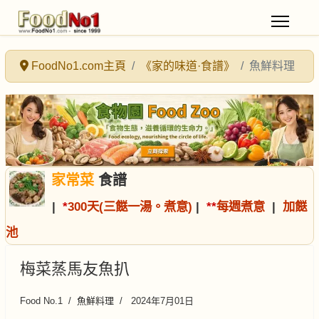
FoodNo1.com主頁
《家的味道·食譜》
魚鮮料理
家常菜
食譜
|
*
300天(三餸一湯。煮意)
|
*
*
每週煮意
|
加餸
池
梅菜蒸馬友魚扒
Food No.1
魚鮮料理
2024年7月01日