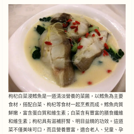
枸杞白菜浸鱈魚是一道清淡營養的菜餚，以鱈魚為主要
食材，搭配白菜、枸杞等食材一起烹煮而成。鱈魚肉質
鮮嫩，富含蛋白質和維生素；白菜含有豐富的膳食纖維
和維生素；枸杞具有滋補肝腎、明目益精的功效。這道
菜不僅美味可口，而且營養豐富，適合老人、兒童、孕