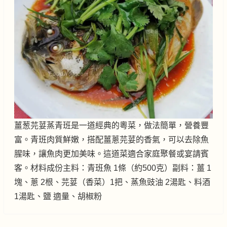
薑葱芫荽蒸青班是一道經典的粵菜，做法簡單，營養豐
富。青班肉質鮮嫩，搭配薑蔥芫荽的香氣，可以去除魚
腥味，讓魚肉更加美味。這道菜適合家庭聚餐或宴請賓
客。材料成份主料：青班魚 1條（約500克）副料：薑 1
塊、蔥 2根、芫荽（香菜）1把、蒸魚豉油 2湯匙、料酒
1湯匙、鹽 適量、胡椒粉