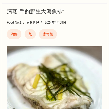
清蒸"手釣野生大海魚排"
Food No.1
魚鮮料理
2024年4月09日
海鮮
魚
家常菜