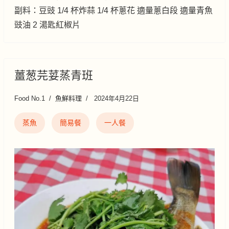
副料：豆豉 1/4 杯炸蒜 1/4 杯蔥花 適量蔥白段 適量青魚
豉油 2 湯匙紅椒片
薑葱芫荽蒸青班
Food No.1
魚鮮料理
2024年4月22日
蒸魚
簡易餐
一人餐