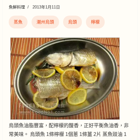
魚鮮料理
2013年1月11日
蒸魚
潮州烏頭
烏頭
檸檬
烏頭魚油脂豐富，配檸檬的酸香，正好平衡魚油香，非
常美味。 烏頭魚 1條檸檬 1個蔥 1條薑 2片 蒸魚豉油 1