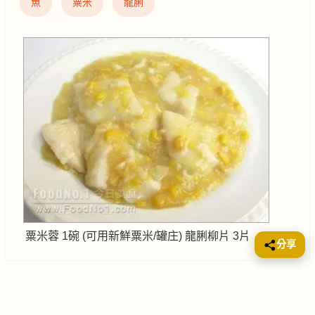
魚
粟米
龍脷
粟米蓉 1碗 (可用新鮮粟米/罐庄) 龍脷柳片 3片
分享
檸檬蒸烏頭魚