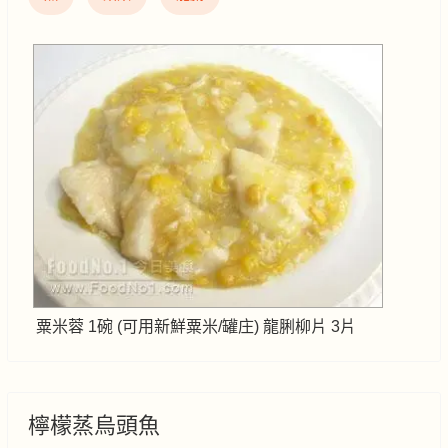
粟米蓉 1碗 (可用新鮮粟米/罐庄) 龍脷柳片 3片
檸檬蒸烏頭魚