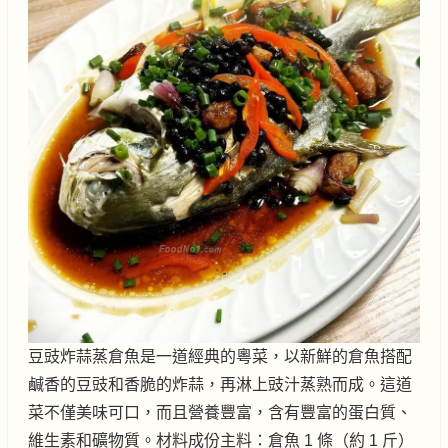
豆豉炸蒜蒸倉魚是一道經典的粵菜，以新鮮的倉魚搭配
鹹香的豆豉和香脆的炸蒜，再淋上豉汁蒸熟而成。這道
菜不僅美味可口，而且營養豐富，含有豐富的蛋白質、
維生素和礦物質。材料成份主料：倉魚 1 條（約 1 斤）