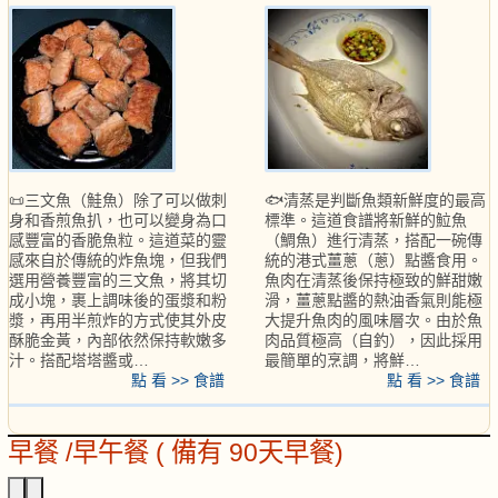
📜三文魚（鮭魚）除了可以做刺
🐟清蒸是判斷魚類新鮮度的最高
身和香煎魚扒，也可以變身為口
標準。這道食譜將新鮮的𩶘魚
感豐富的香脆魚粒。這道菜的靈
（鯛魚）進行清蒸，搭配一碗傳
感來自於傳統的炸魚塊，但我們
統的港式薑蔥（蔥）點醬食用。
選用營養豐富的三文魚，將其切
魚肉在清蒸後保持極致的鮮甜嫩
成小塊，裹上調味後的蛋漿和粉
滑，薑蔥點醬的熱油香氣則能極
漿，再用半煎炸的方式使其外皮
大提升魚肉的風味層次。由於魚
酥脆金黃，內部依然保持軟嫩多
肉品質極高（自釣），因此採用
汁。搭配塔塔醬或…
最簡單的烹調，將鮮…
點 看 >> 食譜
點 看 >> 食譜
早餐 /早午餐 ( 備有 90天早餐)