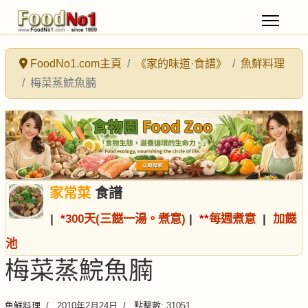
FoodNo1.com主頁
《家的味道·食譜》
魚鮮料理
梅菜蒸鯇魚腩
家常菜
食譜
|
*
300天(三餸一湯。煮意)
|
*
*
每週煮意
|
加餸
池
梅菜蒸鯇魚腩
魚鮮料理
2010年2月24日
點擊數: 31051