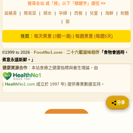
搜尋全站 或「按」以下「關鍵字」捷徑
>>
滋補湯
|
簡易菜
|
婦女
|
孕婦
|
西餐
|
兒童
|
海鮮
|
粉麵
|
飯
推薦：
每天煮意 (3餸一湯)
|
每週煮意 (每週5天)
©1999 to 2026 ·
FoodNo1
.com · 二十六載滋味相伴
「食物會過時，
煮意永遠新鮮。」
健康資源合作
：本站食療之健康指標與養生理論，由
(
Health
No1.com
成立於 1997 年) 提供專業數據支持。
📤 分享
分享
載入更多食譜
請使用下方頁數繼續瀏覽更多食譜