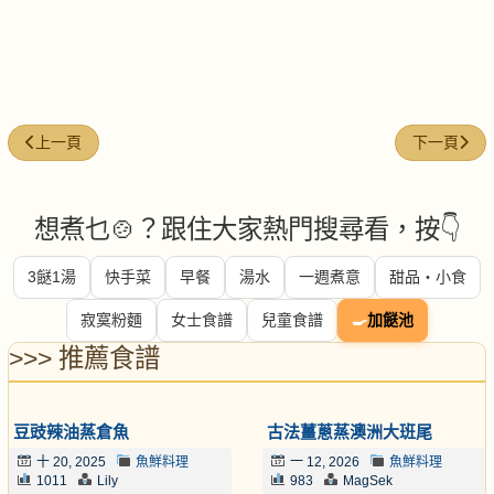
上一篇文章: 麵豉醬蒸鯇魚腩豆腐
下一篇文章
上一頁
下一頁
想煮乜🍲？跟住大家熱門搜尋看，按👇
3餸1湯
快手菜
早餐
湯水
一週煮意
甜品・小食
寂寞粉麵
女士食譜
兒童食譜
🍳
加餸池
>>> 推薦食譜
豆豉辣油蒸倉魚
古法薑蔥蒸澳洲大班尾
十 20, 2025
魚鮮料理
一 12, 2026
魚鮮料理
1011
Lily
983
MagSek