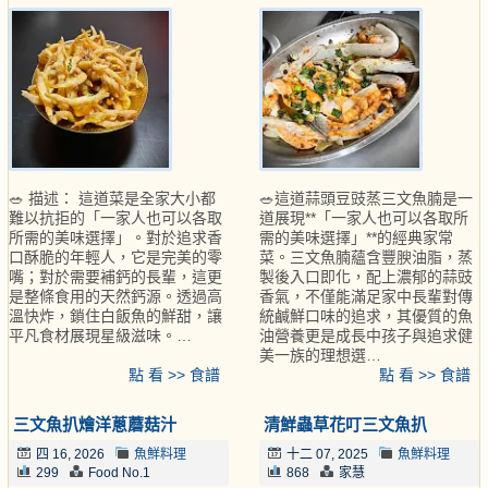
🥗 描述： 這道菜是全家大小都
🥗這道蒜頭豆豉蒸三文魚腩是一
難以抗拒的「一家人也可以各取
道展現**「一家人也可以各取所
所需的美味選擇」。對於追求香
需的美味選擇」**的經典家常
口酥脆的年輕人，它是完美的零
菜。三文魚腩蘊含豐腴油脂，蒸
嘴；對於需要補鈣的長輩，這更
製後入口即化，配上濃郁的蒜豉
是整條食用的天然鈣源。透過高
香氣，不僅能滿足家中長輩對傳
溫快炸，鎖住白飯魚的鮮甜，讓
統鹹鮮口味的追求，其優質的魚
平凡食材展現星級滋味。…
油營養更是成長中孩子與追求健
美一族的理想選…
點 看 >> 食譜
點 看 >> 食譜
三文魚扒燴洋蔥蘑菇汁
清鮮蟲草花叮三文魚扒
四 16, 2026
魚鮮料理
十二 07, 2025
魚鮮料理
299
Food No.1
868
家慧