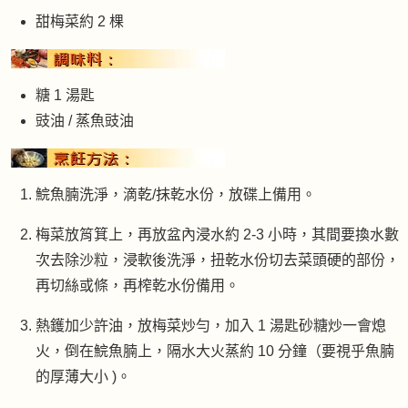
甜梅菜約 2 棵
糖 1 湯匙
豉油 / 蒸魚豉油
鯇魚腩洗淨，滴乾/抹乾水份，放碟上備用。
梅菜放筲箕上，再放盆內浸水約 2-3 小時，其間要換水數
次去除沙粒，浸軟後洗淨，扭乾水份切去菜頭硬的部份，
再切絲或條，再榨乾水份備用。
熱鑊加少許油，放梅菜炒勻，加入 1 湯匙砂糖炒一會熄
火，倒在鯇魚腩上，隔水大火蒸約 10 分鐘（要視乎魚腩
的厚薄大小 )。