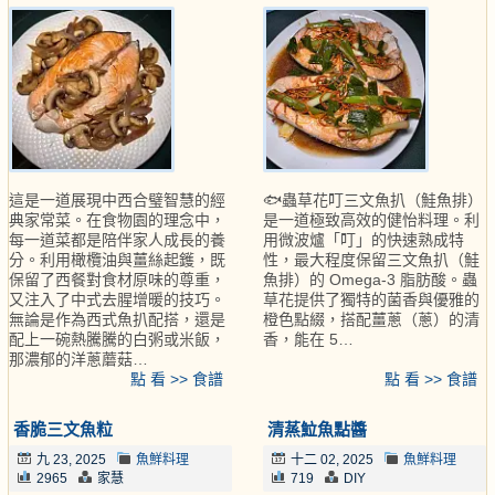
這是一道展現中西合璧智慧的經
🐟蟲草花叮三文魚扒（鮭魚排）
典家常菜。在食物園的理念中，
是一道極致高效的健怡料理。利
每一道菜都是陪伴家人成長的養
用微波爐「叮」的快速熟成特
分。利用橄欖油與薑絲起鑊，既
性，最大程度保留三文魚扒（鮭
保留了西餐對食材原味的尊重，
魚排）的 Omega-3 脂肪酸。蟲
又注入了中式去腥增暖的技巧。
草花提供了獨特的菌香與優雅的
無論是作為西式魚扒配搭，還是
橙色點綴，搭配薑蔥（蔥）的清
配上一碗熱騰騰的白粥或米飯，
香，能在 5…
那濃郁的洋蔥蘑菇…
點 看 >> 食譜
點 看 >> 食譜
香脆三文魚粒
清蒸𩶘魚點醬
九 23, 2025
魚鮮料理
十二 02, 2025
魚鮮料理
2965
家慧
719
DIY