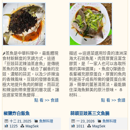
🌶️蒸魚是中華料理中，最能體現
描述 🥗這道菜選用珍貴的澳洲深
食材新鮮度的烹調方式。這道
海大石斑魚尾，肉質厚實且富含
「豆豉蒜泥辣油蒸倉魚」是傳統
膠質，是「一家人也可以各取所
蒸魚的改良版，結合了鹹香的豆
需的美味選擇」。魚皮Q彈適合
豉、濃郁的蒜泥，以及少許辣油
長輩補充膠原蛋白，厚實的魚肉
的香辣風味。豆豉的發酵香氣能
則是孩子成長所需的優質蛋白來
極大地提升魚肉的鮮甜，而蒜泥
源。簡單的薑蔥清蒸法，最能鎖
和辣油則帶來豐富的層次感，讓
住深海魚鮮美的原汁原味。 🧂
這道家常蒸魚變得…
材料…
點 看 >> 食譜
點 看 >> 食譜
椒鹽炸白飯魚
蒜頭豆豉蒸三文魚腩
十二 21, 2025
魚鮮料理
一 23, 2026
魚鮮料理
1225
MagSek
1011
MagSek