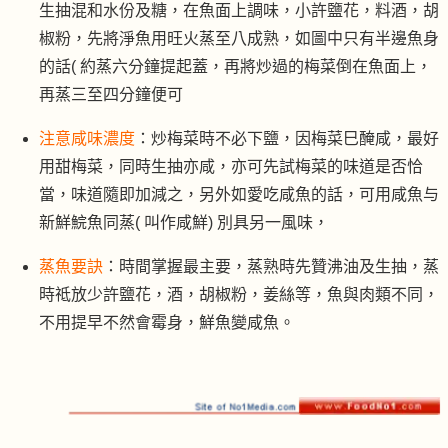
生抽混和水份及糖，在魚面上調味，小許鹽花，料酒，胡
椒粉，先將淨魚用旺火蒸至八成熟，如圖中只有半邊魚身
的話( 約蒸六分鐘提起蓋，再將炒過的梅菜倒在魚面上，
再蒸三至四分鐘便可
注意咸味濃度
：炒梅菜時不必下鹽，因梅菜巳醃咸，最好
用甜梅菜，同時生抽亦咸，亦可先試梅菜的味道是否恰
當，味道隨即加減之，另外如愛吃咸魚的話，可用咸魚与
新鮮鯇魚同蒸( 叫作咸鮮) 別具另一風味，
蒸魚要訣
：時間掌握最主要，蒸熟時先贊沸油及生抽，蒸
時祗放少許鹽花，酒，胡椒粉，姜絲等，魚與肉類不同，
不用提早不然會霉身，鮮魚變咸魚。