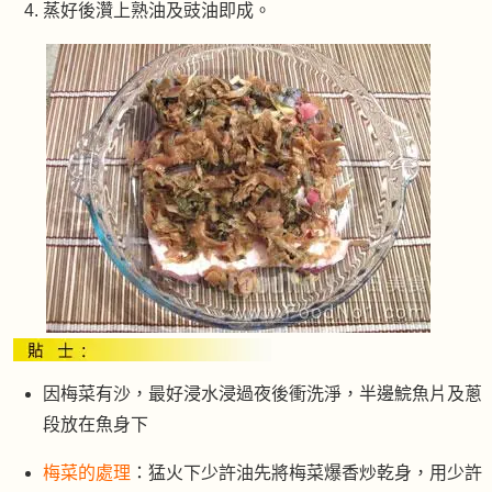
蒸好後灒上熟油及豉油即成。
因梅菜有沙，最好浸水浸過夜後衝洗淨，半邊鯇魚片及蔥
段放在魚身下
梅菜的處理
：猛火下少許油先將梅菜爆香炒乾身，用少許