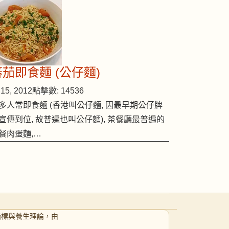
蕃茄即食麵 (公仔麵)
15, 2012
點擊數: 14536
多人常即食麵 (香港叫公仔麵, 因最早期公仔牌
宣傳到位, 故普遍也叫公仔麵), 茶餐廳最普遍的
餐肉蛋麵,…
指標與養生理論，由