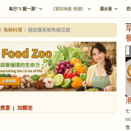
每日"3 餸一湯"
《家的味道·食譜》
湯水泉
西
魚鮮料理
麵豉醬蒸鯇魚腩豆腐
餐
煮意
|
加餸池
七 

食