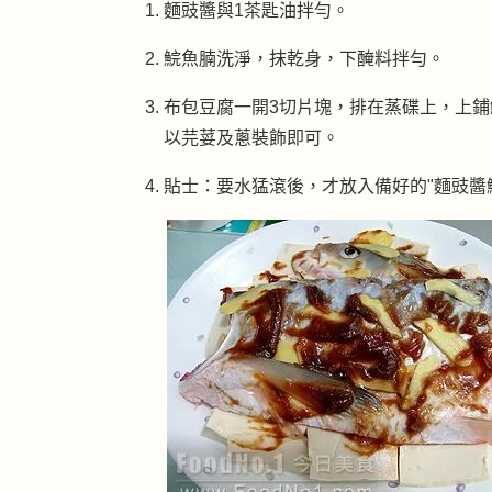
麵豉醬與1茶匙油拌勻。
鯇魚腩洗淨，抹乾身，下醃料拌勻。
布包豆腐一開3切片塊，排在蒸碟上，上鋪
以芫荽及蔥裝飾即可。
貼士：要水猛滾後，才放入備好的"麵豉醬