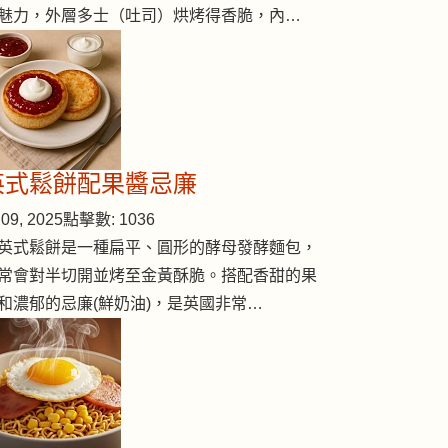
魅力，外層多士（吐司）烘烤得香脆，內…
英式鬆餅配果醬忌廉
09, 2025
點擊數: 1036
英式鬆餅是一種扁平、圓形的酵母發酵麵包，
常會對半切開並烤至金黃酥脆。搭配香甜的果
和濃郁的忌廉(鮮奶油)，是英國非常…