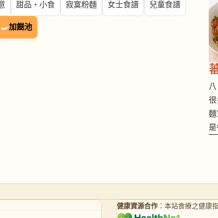
意
甜品・小食
寂寞粉麵
女士食譜
兒童食譜
🍳
加餸池
八 
很
麵
是
健康資源合作
：本站食療之健康