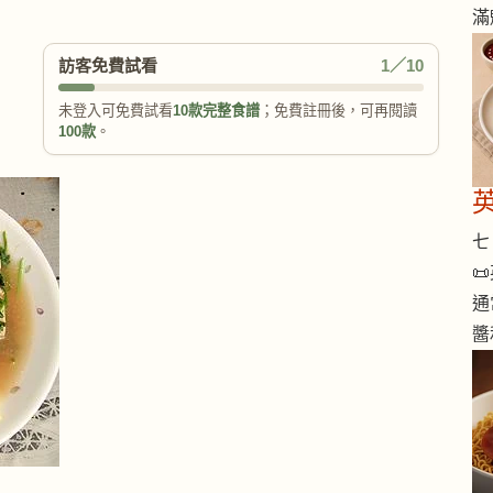
滿
訪客免費試看
1／10
未登入可免費試看
10款完整食譜
；免費註冊後，可再閱讀
100款
。
七 

通
醬