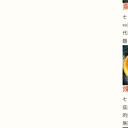
七 

代
麵
七 
這
的
無