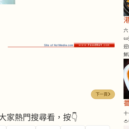
六 

迎
鮮
下一篇文章: 梅菜
下一頁
十一
大家熱門搜尋看，按👇
