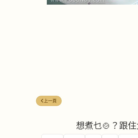
上一篇文章: 牛油煎倉魚
上一頁
想煮乜🍲？跟住