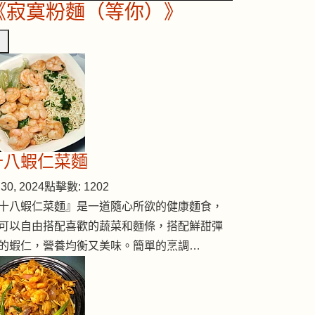
《寂寞粉麵（等你）》
十八蝦仁菜麵
30, 2024
點擊數: 1202
十八蝦仁菜麵』是一道隨心所欲的健康麵食，
可以自由搭配喜歡的蔬菜和麵條，搭配鮮甜彈
的蝦仁，營養均衡又美味。簡單的烹調…