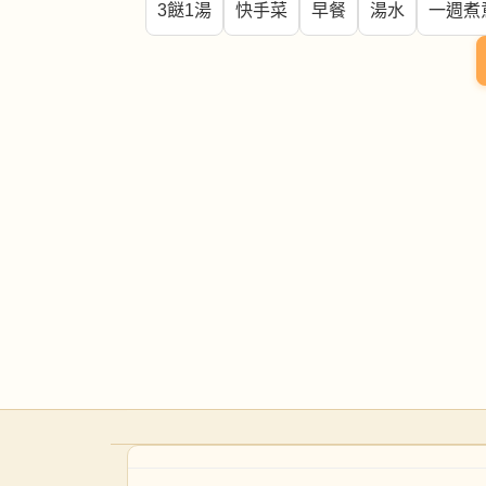
3餸1湯
快手菜
早餐
湯水
一週煮