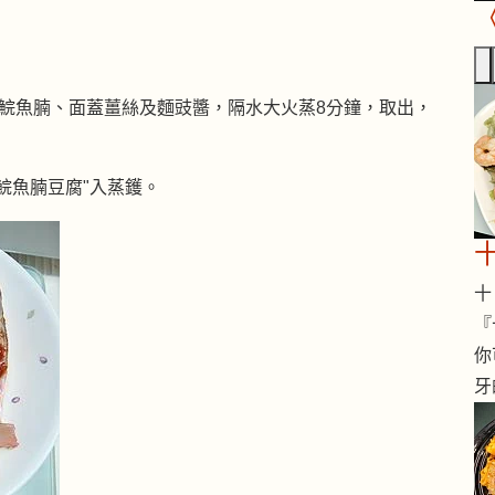
鯇魚腩、面蓋薑絲及麵豉醬，隔水大火蒸8分鐘，取出，
鯇魚腩豆腐"入蒸鑊。
十 
『
你
牙