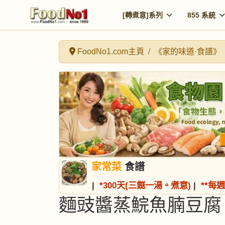
[轉煮意]系列
855 系統
FoodNo1.com主頁
《家的味道·食譜》
家常菜
食譜
|
*
300天(三餸一湯。煮意)
|
*
*
每週
麵豉醬蒸鯇魚腩豆腐