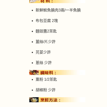
新鮮鯇魚腩肉3兩/一半魚腩
布包豆腐 2塊
麵豉醬2茶匙
薑絲/片少許
芫荽少許
蔥絲 少許
粟粉 1/2茶匙
胡椒粉 少許