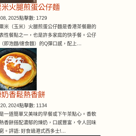
粟米火腿煎蛋公仔麵
08, 2025
點擊數: 1729
粟米（玉米）火腿煎蛋公仔麵是香港茶餐廳的
表性餐點之一，也是許多家庭的快手餐。公仔
（即泡麵/速食麵）的Q彈口感，配上…
煉奶香鬆熱香餅
20, 2024
點擊數: 1134
是一道簡單又美味的早餐或下午茶點心。香軟
熱香餅搭配濃郁的煉奶，口感豐富，令人回味
窮。評語: 好食過港式西多士!…