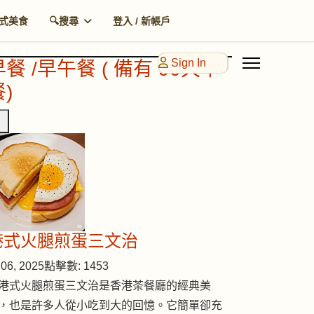
式美食
🔍搜尋
登入 / 新帳戶
Sign In
早餐 /早午餐 ( 備有 90天早
)
港式火腿煎蛋三文治
06, 2025
點擊數: 1453
港式火腿煎蛋三文治是香港茶餐廳的經典美
，也是許多人從小吃到大的回憶。它簡單卻充