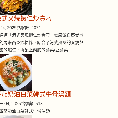
港式叉燒蝦仁炒貴刁
24, 2025
點擊數: 2071
這道「港式叉燒蝦仁炒貴刁」靈感源自廣受歡
的馬來西亞炒粿條，結合了港式風味的叉燒與
甜的蝦仁，再配上爽脆的芽菜(豆芽菜…
蒸鯇魚腩
番茄奶油白菜韓式牛骨湯麵
 04, 2025
點擊數: 518
番茄奶油白菜韓式牛骨湯麵…