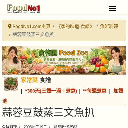
FoodNo1.com主頁
《家的味道·食譜》
魚鮮料理
蒜蓉豆鼓蒸三文魚扒
家常菜
食譜
|
*
300天(三餸一湯。煮意)
|
*
*
每週煮意
|
加餸
池
蒜蓉豆鼓蒸三文魚扒
魚鮮料理
2008年五19日
點擊數: 53583