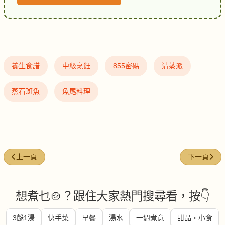
養生食譜
中級烹飪
855密碼
清蒸派
蒸石斑魚
魚尾料理
上一篇文章: 蒜頭豆豉蒸三文魚腩
下一篇文章:
上一頁
下一頁
想煮乜🍲？跟住大家熱門搜尋看，按👇
3餸1湯
快手菜
早餐
湯水
一週煮意
甜品・小食