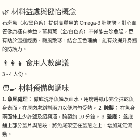
🌿 材料益處與健怡概念
石斑魚（水/黑色系）提供高質量的 Omega-3 脂肪酸，對心血
管健康極有裨益。薑與蔥（金/白色系）不僅能去除魚腥，更
有助於溫通經脈、驅風散寒，結合五色理論，能有效提升身體
的防護力。
👨‍👩‍👧 食用人數建議
3 - 4 人份。
🧑‍🍳 材料預備與調味
1.
魚尾處理：
徹底洗淨魚鱗及血水，用廚房紙巾完全抹乾魚
身表面。在厚肉處斜劃兩刀以便均勻受熱。 2.
醃製：
在魚身
兩面抹上少許鹽及紹興酒，醃製約 10 分鐘。 3.
墊底：
盤底
鋪上部分薑片與蔥段，將魚尾架空在薑蔥之上，增加蒸氣流
動。