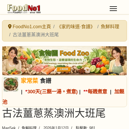
FoodNo1.com主頁
《家的味道·食譜》
魚鮮料理
古法薑蔥蒸澳洲大班尾
家常菜
食譜
|
*
300天(三餸一湯。煮意)
|
*
*
每週煮意
|
加餸
池
古法薑蔥蒸澳洲大班尾
MagSek
魚鮮料理
2026年1月12日
點擊數: 981