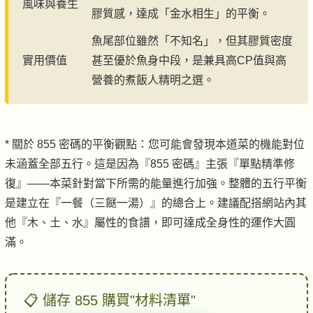
風味與養生
膠質感，達成「金水相生」的平衡。
魚尾部位雖然「不知名」，但其膠質密度
實用價值
甚至優於魚身中段，是兼具高CP值與高
營養的煮飯人精明之選。
* 關於 855 密碼的平衡觀點：您可能會發現本道菜的機能對位
未涵蓋全部五行。這是因為『855 密碼』主張『單點精準修
復』——本菜針對當下所需的能量進行加強。整體的五行平衡
是建立在『一餐（三餸一湯）』的總合上。建議配搭網站內其
他『木、土、水』屬性的食譜，即可達成全身性的運作大圓
滿。
📋 儲存 855 購買"材料清單"