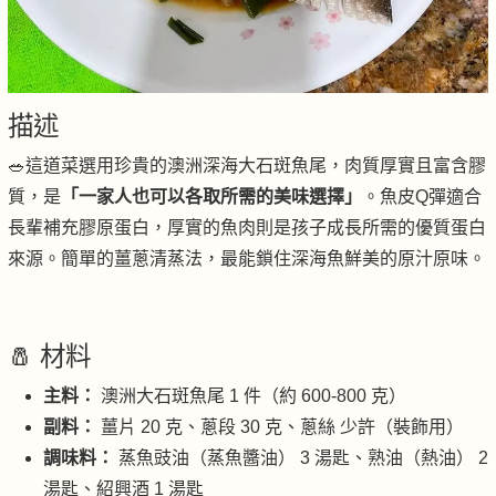
描述
🥗這道菜選用珍貴的澳洲深海大石斑魚尾，肉質厚實且富含膠
質，是
「一家人也可以各取所需的美味選擇」
。魚皮Q彈適合
長輩補充膠原蛋白，厚實的魚肉則是孩子成長所需的優質蛋白
來源。簡單的薑蔥清蒸法，最能鎖住深海魚鮮美的原汁原味。
🧂 材料
主料：
澳洲大石斑魚尾 1 件（約 600-800 克）
副料：
薑片 20 克、蔥段 30 克、蔥絲 少許（裝飾用）
調味料：
蒸魚豉油（蒸魚醬油） 3 湯匙、熟油（熱油） 2
湯匙、紹興酒 1 湯匙