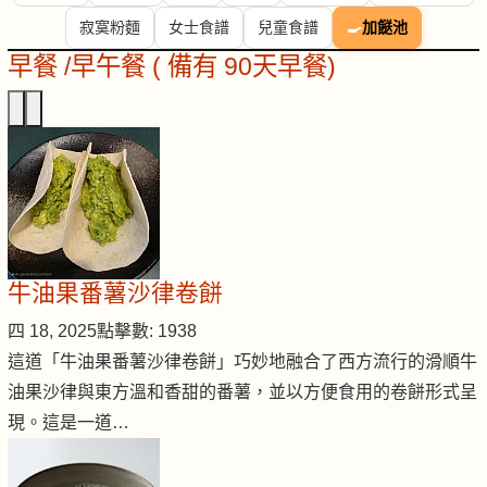
寂寞粉麵
女士食譜
兒童食譜
🍳
加餸池
早餐 /早午餐 ( 備有 90天早餐)
牛油果番薯沙律卷餅
四 18, 2025
點擊數: 1938
這道「牛油果番薯沙律卷餅」巧妙地融合了西方流行的滑順牛
油果沙律與東方溫和香甜的番薯，並以方便食用的卷餅形式呈
現。這是一道…