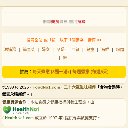
搜尋全站 或「按」以下「關鍵字」捷徑
>>
滋補湯
|
簡易菜
|
婦女
|
孕婦
|
西餐
|
兒童
|
海鮮
|
粉麵
|
飯
推薦：
每天煮意 (3餸一湯)
|
每週煮意 (每週5天)
©1999 to 2026 ·
FoodNo1
.com · 二十六載滋味相伴
「食物會過時，
煮意永遠新鮮。」
健康資源合作
：本站食療之健康指標與養生理論，由
(
Health
No1.com
成立於 1997 年) 提供專業數據支持。