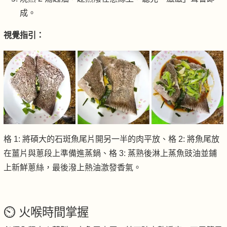
成。
視覺指引：
格 1: 將碩大的石斑魚尾片開另一半的肉平放、格 2: 將魚尾放
在薑片與蔥段上準備進蒸鍋、格 3: 蒸熟後淋上蒸魚豉油並鋪
上新鮮蔥絲，最後潑上熱油激發香氣。
⏲️ 火喉時間掌握