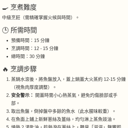
🍳 烹煮難度
中級烹飪（需精確掌握火候與時間）。
🕒 所需時間
預備時間：15 分鐘
烹調時間：12 - 15 分鐘
總時間：30 分鐘
🔥 烹調步驟
蒸鍋水滾後，將魚盤放入，蓋上鍋蓋大火蒸約 12-15 分鐘
（視魚肉厚度調整）。
安全警示：
開蓋時需小心熱蒸氣，避免灼傷臉部或手
部。
取出魚盤，倒掉盤中多餘的魚水（此水腥味較重）。
在魚面上鋪上新鮮蔥絲及薑絲，均勻淋上蒸魚豉油。
燒熱 2 湯匙油，趁熱潑在蔥絲上，聽見「滋滋」聲響即