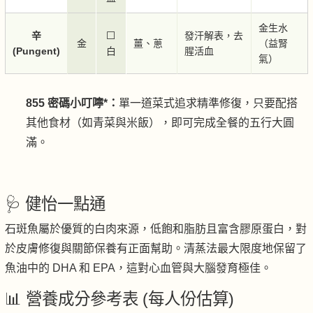
金生水
辛
⬜
發汗解表，去
金
薑、蔥
（益腎
(Pungent)
白
腥活血
氣）
855 密碼小叮嚀*：
單一道菜式追求精準修復，只要配搭
其他食材（如青菜與米飯），即可完成全餐的五行大圓
滿。
🩺 健怡一點通
石斑魚屬於優質的白肉來源，低飽和脂肪且富含膠原蛋白，對
於皮膚修復與關節保養有正面幫助。清蒸法最大限度地保留了
魚油中的 DHA 和 EPA，這對心血管與大腦發育極佳。
📊 營養成分參考表 (每人份估算)