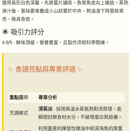
選用長形白色深盤。先將薑片鋪底，魚尾魚皮向上橫放。蒸熟
淋汁後，蔥絲要堆疊成小山狀置於中央，熱油潑下時蔥綠翠
亮，極具食欲。
🌟 吸引力評分
4.9/5 - 鮮味頂級，營養豐富，且製作流程科學簡練。
✨ 食譜亮點與專業評語 ✨
重點提示
專業分析
清蒸派
- 採用高溫水蒸氣熱對流原理，能
烹調模式
瞬間封鎖食材水分，不破壞蛋白質結構。
利用薑蔥的揮發性精油中和深海魚的厚重