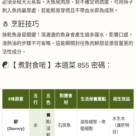
必須全程大火蒸製。大魚尾肉厚，若不確定熟透度，可用筷子
刺入魚肉最厚處，若能輕易穿透且不帶血水即為成熟。
🧂 烹飪技巧
抹乾魚身是關鍵！濕漉漉的魚身會產生過多腥水，影響口感。
潑熱油的步驟不可省略，這能瞬間封住魚肉鮮甜並激發薑蔥的
活性成分。
☯️【 煮對食啱 】本道菜 855 密碼：
五
五
對應食
8味原素
生活保養重點
相生效益
行
色
材
⬛
水生木
鮮
黑/
滋陰補腎，修
水
石斑魚
（護肝明
(Savory)
深
復細胞
目）
藍